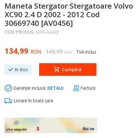
Maneta Stergator Stergatoare Volvo
to
the
XC90 2.4 D 2002 - 2012 Cod
beginning
30669740 [AV0456]
of
COD PRODUS:
SDG-A6622
the
images
Special Price
134,99
gallery
Regular Price
149,99
RON
TVA inclus
RON
In stoc
Cumpără
Garanție inclusă:
DETALII
Factură
Livrare în toată țara