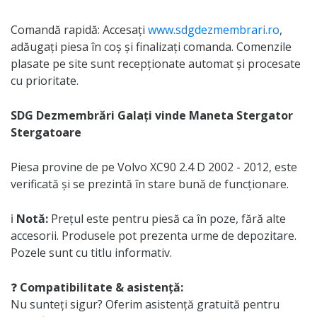
Comandă rapidă: Accesați
www.sdgdezmembrari.ro
,
adăugați piesa în coș și finalizați comanda. Comenzile
plasate pe site sunt recepționate automat și procesate
cu prioritate.
SDG Dezmembrări Galați vinde Maneta Stergator
Stergatoare
Piesa provine de pe Volvo XC90 2.4 D 2002 - 2012, este
verificată și se prezintă în stare bună de funcționare.
ℹ️
Notă:
Prețul este pentru piesă ca în poze, fără alte
accesorii. Produsele pot prezenta urme de depozitare.
Pozele sunt cu titlu informativ.
❓
Compatibilitate & asistență:
Nu sunteți sigur? Oferim asistență gratuită pentru