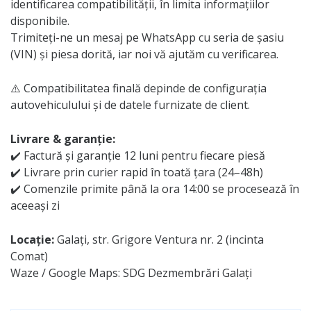
identificarea compatibilității, în limita informațiilor
disponibile.
Trimiteți-ne un mesaj pe WhatsApp cu seria de șasiu
(VIN) și piesa dorită, iar noi vă ajutăm cu verificarea.
⚠️ Compatibilitatea finală depinde de configurația
autovehiculului și de datele furnizate de client.
Livrare & garanție:
✔️ Factură și garanție 12 luni pentru fiecare piesă
✔️ Livrare prin curier rapid în toată țara (24–48h)
✔️ Comenzile primite până la ora 14:00 se procesează în
aceeași zi
Locație:
Galați, str. Grigore Ventura nr. 2 (incinta
Comat)
Waze / Google Maps: SDG Dezmembrări Galați