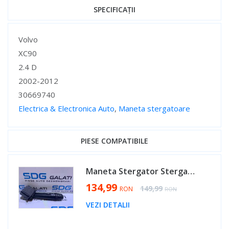
SPECIFICAȚII
Specificații
Volvo
XC90
2.4 D
2002-2012
30669740
Electrica & Electronica Auto
,
Maneta stergatoare
Specificații
PIESE COMPATIBILE
Maneta Stergator Stergatoare Volvo S80 2.4 D 1998 - 2006 Cod 30669740 [AV0456]
Special Price
134,99
Regular Price
149,99
RON
RON
VEZI DETALII