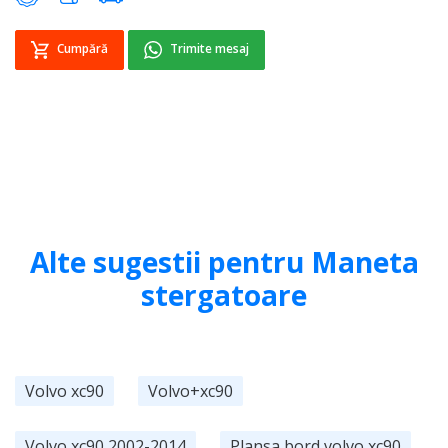
Cumpără
Trimite mesaj
Alte sugestii pentru Maneta
stergatoare
Volvo xc90
Volvo+xc90
Volvo xc90 2002-2014
Plansa bord volvo xc90