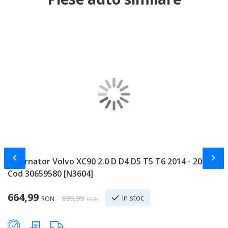
Slide-ul anterior
Slid
Alternator Volvo XC90 2.0 D D4 D5 T5 T6 2014 - 2021
C
Cod 30659580 [N3604]
S
Special Price
Sp
664,99
8
Regular Price
In stoc
699,99
RON
RON