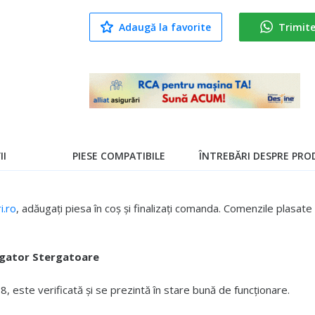
Adaugă la favorite
Trimit
II
PIESE COMPATIBILE
ÎNTREBĂRI DESPRE PROD
.ro
, adăugați piesa în coș și finalizați comanda. Comenzile plasa
rgator Stergatoare
 este verificată și se prezintă în stare bună de funcționare.