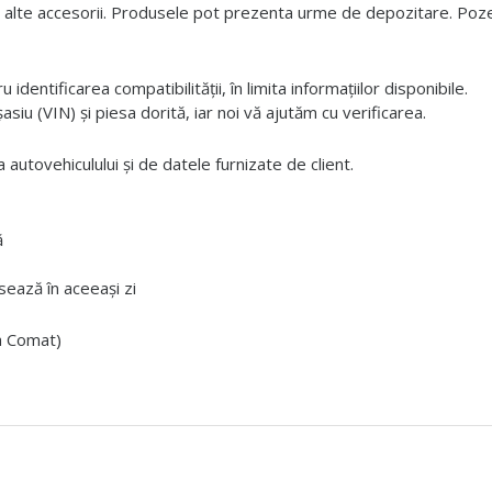
 alte accesorii. Produsele pot prezenta urme de depozitare. Pozele
dentificarea compatibilității, în limita informațiilor disponibile.
iu (VIN) și piesa dorită, iar noi vă ajutăm cu verificarea.
 autovehiculului și de datele furnizate de client.
ă
ează în aceeași zi
ta Comat)