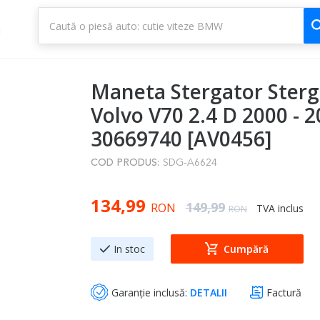
1
3
Maneta Stergator Sterg
Volvo V70 2.4 D 2000 - 
30669740 [AV0456]
COD PRODUS:
SDG-A6624
Special Price
134,99
Regular Price
149,99
RON
TVA inclus
RON
In stoc
Cumpără
Garanție inclusă:
DETALII
Factură