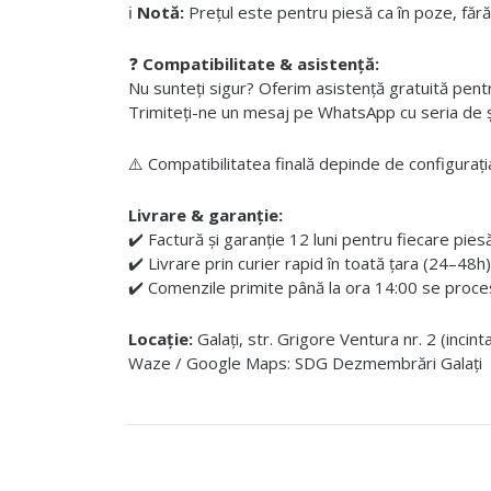
ℹ️
Notă:
Prețul este pentru piesă ca în poze, fără
❓
Compatibilitate & asistență:
Nu sunteți sigur? Oferim asistență gratuită pentru i
Trimiteți-ne un mesaj pe WhatsApp cu seria de șas
⚠️ Compatibilitatea finală depinde de configurația
Livrare & garanție:
✔️ Factură și garanție 12 luni pentru fiecare pies
✔️ Livrare prin curier rapid în toată țara (24–48h)
✔️ Comenzile primite până la ora 14:00 se proces
Locație:
Galați, str. Grigore Ventura nr. 2 (incin
Waze / Google Maps: SDG Dezmembrări Galați