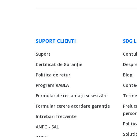
SUPORT CLIENTI
SDG 
Suport
Contu
Certificat de Garanție
Despr
Politica de retur
Blog
Program RABLA
Conta
Formular de reclamații și sesizări
Termen
Formular cerere acordare garanție
Preluc
person
Intrebari frecvente
Politi
ANPC - SAL
Soluti