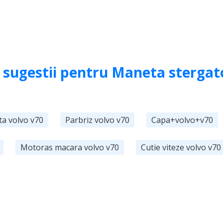
e sugestii pentru Maneta stergat
ta volvo v70
Parbriz volvo v70
Capa+volvo+v70
Motoras macara volvo v70
Cutie viteze volvo v70