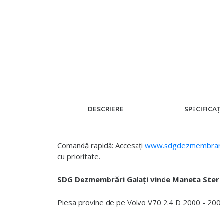
Skip
to
the
beginning
of
the
images
gallery
DESCRIERE
SPECIFICAȚ
Comandă rapidă: Accesați
www.sdgdezmembrari
cu prioritate.
SDG Dezmembrări Galați vinde Maneta Ste
Piesa provine de pe Volvo V70 2.4 D 2000 - 2008,