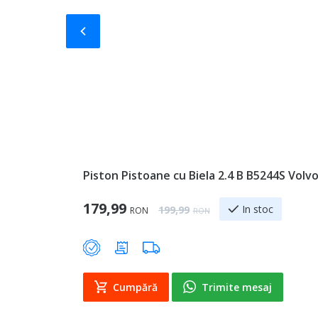
Slide-ul anterior
Piston Pistoane cu Biela 2.4 B B5244S Vol
Special Price
179,99
Regular Price
In stoc
199,99
RON
RON
Cumpără
Trimite mesaj