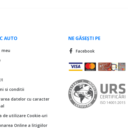
LC AUTO
NE GĂSEȘTI PE
l meu
Facebook
e
ct
i si conditii
rarea datelor cu caracter
al
ca de utilizare Cookie-uri
onarea Online a litigiilor