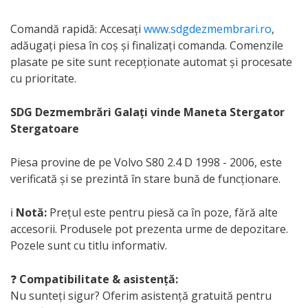
Comandă rapidă: Accesați
www.sdgdezmembrari.ro
,
adăugați piesa în coș și finalizați comanda. Comenzile
plasate pe site sunt recepționate automat și procesate
cu prioritate.
SDG Dezmembrări Galați vinde Maneta Stergator
Stergatoare
Piesa provine de pe Volvo S80 2.4 D 1998 - 2006, este
verificată și se prezintă în stare bună de funcționare.
ℹ️
Notă:
Prețul este pentru piesă ca în poze, fără alte
accesorii. Produsele pot prezenta urme de depozitare.
Pozele sunt cu titlu informativ.
❓
Compatibilitate & asistență:
Nu sunteți sigur? Oferim asistență gratuită pentru