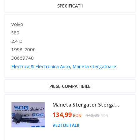
SPECIFICAȚII
Specificații
Volvo
S80
2.4 D
1998-2006
30669740
Electrica & Electronica Auto
,
Maneta stergatoare
Specificații
PIESE COMPATIBILE
Maneta Stergator Stergatoare Volvo S40 2.4 D 1995 - 2012 Cod 30669740 [AV0456]
Special Price
134,99
Regular Price
149,99
RON
RON
VEZI DETALII