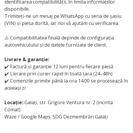
identificarea compatibilității, în limita informațiilor
disponibile.
Trimiteți-ne un mesaj pe WhatsApp cu seria de șasiu
(VIN) și piesa dorită, iar noi vă ajutăm cu verificarea.
⚠️ Compatibilitatea finală depinde de configurația
autovehiculului și de datele furnizate de client.
Livrare & garanție:
✔️ Factură și garanție 12 luni pentru fiecare piesă
✔️ Livrare prin curier rapid în toată țara (24–48h)
✔️ Comenzile primite până la ora 14:00 se procesează în
aceeași zi
Locație:
Galați, str. Grigore Ventura nr. 2 (incinta
Comat)
Waze / Google Maps: SDG Dezmembrări Galați