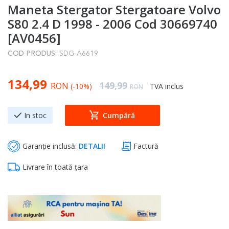
Maneta Stergator Stergatoare Volvo
to
the
S80 2.4 D 1998 - 2006 Cod 30669740
beginning
[AV0456]
of
COD PRODUS:
SDG-A6619
the
images
Special Price
134,99
gallery
Regular Price
149,99
RON
(-10%)
TVA inclus
RON
In stoc
Cumpără
Garanție inclusă:
DETALII
Factură
Livrare în toată țara