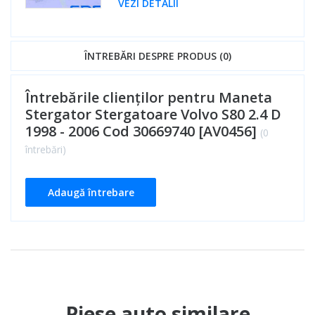
VEZI DETALII
ÎNTREBĂRI DESPRE PRODUS (0)
Întrebările clienților pentru Maneta
Stergator Stergatoare Volvo S80 2.4 D
1998 - 2006 Cod 30669740 [AV0456]
(0
întrebări)
Adaugă întrebare
Piese auto similare