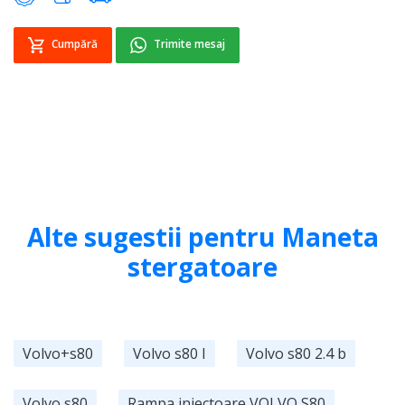
Cumpără
Trimite mesaj
Alte sugestii pentru Maneta
stergatoare
Volvo+s80
Volvo s80 I
Volvo s80 2.4 b
Volvo s80
Rampa injectoare VOLVO S80