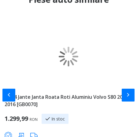
Slide-ul anterior
Slid
Set 4 Jante Janta Roata Roti Aluminiu Volvo S80 2007 -
A
2016 [GB0070]
2
Sp
1.299,99
3
In stoc
RON