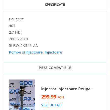
SPECIFICAȚII
Specificații
Peugeot
407
2.7 HDI
2003-2010
5U3Q-9K546-AA
Pompe si injectoare
,
Injectoare
Specificații
PIESE COMPATIBILE
Injector Injectoare Peugeot 607 2.7 HDI 1999 - 2010 Cod 5U3Q-9K546-AA [MX0232]
299,99
RON
VEZI DETALII