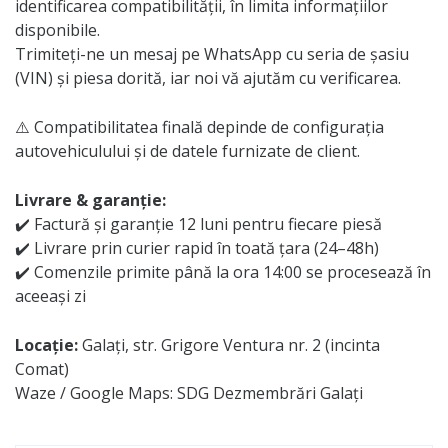
identificarea compatibilității, în limita informațiilor
disponibile.
Trimiteți-ne un mesaj pe WhatsApp cu seria de șasiu
(VIN) și piesa dorită, iar noi vă ajutăm cu verificarea.
⚠️ Compatibilitatea finală depinde de configurația
autovehiculului și de datele furnizate de client.
Livrare & garanție:
✔️ Factură și garanție 12 luni pentru fiecare piesă
✔️ Livrare prin curier rapid în toată țara (24–48h)
✔️ Comenzile primite până la ora 14:00 se procesează în
aceeași zi
Locație:
Galați, str. Grigore Ventura nr. 2 (incinta
Comat)
Waze / Google Maps: SDG Dezmembrări Galați