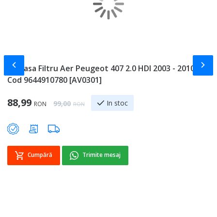
Slide-ul anterior
Slid
Carcasa Filtru Aer Peugeot 407 2.0 HDI 2003 - 2010
R
Cod 9644910780 [AV0301]
C
Special Price
88,99
1
Regular Price
In stoc
99,00
RON
RON
Cumpără
Trimite mesaj