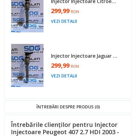
Injector Injectoare Citroen C5 2.7 HDI 2008 - 2012 Cod 5U3Q-9K546-AA [MX0232]
299,99
RON
VEZI DETALII
Injector Injectoare Jaguar S-Type 2.7 D 2004 - 2007 Cod 5U3Q-9K546-AA [MX0232]
299,99
RON
VEZI DETALII
ÎNTREBĂRI DESPRE PRODUS (0)
Întrebările clienților pentru Injector
Injectoare Peugeot 407 2.7 HDI 2003 -