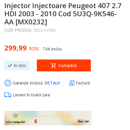
Injector Injectoare Peugeot 407 2.7
to
the
HDI 2003 - 2010 Cod 5U3Q-9K546-
beginning
AA [MX0232]
of
COD PRODUS:
SDG-A7046
the
images
299,99
gallery
RON
TVA inclus
In stoc
Cumpără
Garanție inclusă:
DETALII
Factură
Livrare în toată țara