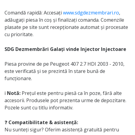
Comandă rapidă: Accesați
www.sdgdezmembrari.ro
,
adăugați piesa în coș și finalizați comanda. Comenzile
plasate pe site sunt recepționate automat și procesate
cu prioritate.
SDG Dezmembrări Galați vinde Injector Injectoare
Piesa provine de pe Peugeot 407 2.7 HDI 2003 - 2010,
este verificată și se prezintă în stare bună de
funcționare.
ℹ️
Notă:
Prețul este pentru piesă ca în poze, fără alte
accesorii. Produsele pot prezenta urme de depozitare.
Pozele sunt cu titlu informativ.
❓
Compatibilitate & asistență:
Nu sunteți sigur? Oferim asistență gratuită pentru