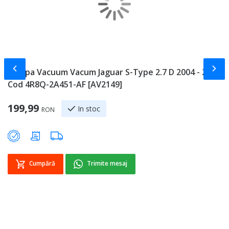
Slide-ul anterior
Slid
Pompa Vacuum Vacum Jaguar S-Type 2.7 D 2004 - 2007
R
Cod 4R8Q-2A451-AF [AV2149]
5
Sp
199,99
8
In stoc
RON
Cumpără
Trimite mesaj