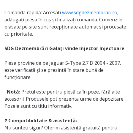
Comandă rapidă: Accesați
www.sdgdezmembrari.ro
,
adăugați piesa în coș și finalizați comanda. Comenzile
plasate pe site sunt recepționate automat și procesate
cu prioritate.
SDG Dezmembrări Galați vinde Injector Injectoare
Piesa provine de pe Jaguar S-Type 2.7 D 2004 - 2007,
este verificată și se prezintă în stare bună de
funcționare.
ℹ️
Notă:
Prețul este pentru piesă ca în poze, fără alte
accesorii. Produsele pot prezenta urme de depozitare.
Pozele sunt cu titlu informativ.
❓
Compatibilitate & asistență:
Nu sunteți sigur? Oferim asistență gratuită pentru