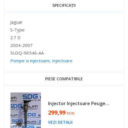
SPECIFICAȚII
Specificații
Jaguar
S-Type
2.7 D
2004-2007
5U3Q-9K546-AA
Pompe si injectoare
,
Injectoare
Specificații
PIESE COMPATIBILE
Injector Injectoare Peugeot 607 2.7 HDI 1999 - 2010 Cod 5U3Q-9K546-AA [MX0232]
299,99
RON
VEZI DETALII