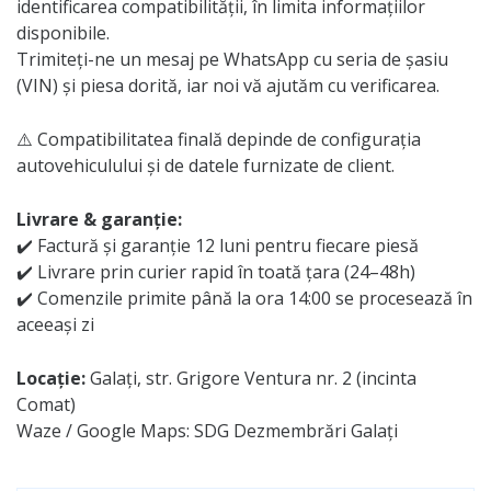
identificarea compatibilității, în limita informațiilor
disponibile.
Trimiteți-ne un mesaj pe WhatsApp cu seria de șasiu
(VIN) și piesa dorită, iar noi vă ajutăm cu verificarea.
⚠️ Compatibilitatea finală depinde de configurația
autovehiculului și de datele furnizate de client.
Livrare & garanție:
✔️ Factură și garanție 12 luni pentru fiecare piesă
✔️ Livrare prin curier rapid în toată țara (24–48h)
✔️ Comenzile primite până la ora 14:00 se procesează în
aceeași zi
Locație:
Galați, str. Grigore Ventura nr. 2 (incinta
Comat)
Waze / Google Maps: SDG Dezmembrări Galați