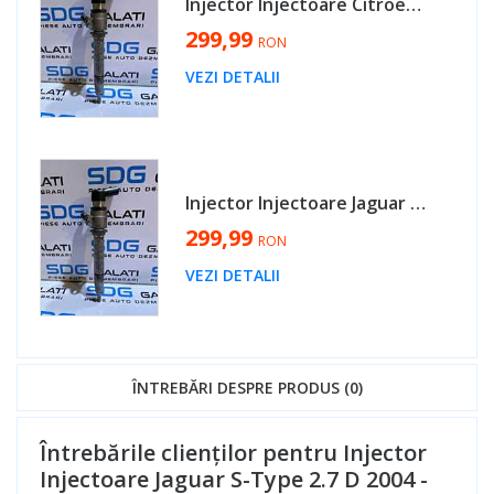
Injector Injectoare Citroen C5 2.7 HDI 2008 - 2012 Cod 5U3Q-9K546-AA [MX0232]
299,99
RON
VEZI DETALII
Injector Injectoare Jaguar XJ 2.7 D 2005 - 2009 Cod 5U3Q-9K546-AA [MX0232]
299,99
RON
VEZI DETALII
ÎNTREBĂRI DESPRE PRODUS (0)
Întrebările clienților pentru Injector
Injectoare Jaguar S-Type 2.7 D 2004 -