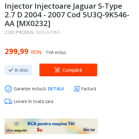
Injector Injectoare Jaguar S-Type
to
the
2.7 D 2004 - 2007 Cod 5U3Q-9K546-
beginning
AA [MX0232]
of
COD PRODUS:
SDG-A7050
the
images
299,99
gallery
RON
TVA inclus
In stoc
Cumpără
Garanție inclusă:
DETALII
Factură
Livrare în toată țara