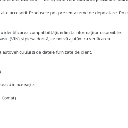
 alte accesorii. Produsele pot prezenta urme de depozitare. Pozele
dentificarea compatibilității, în limita informațiilor disponibile.
iu (VIN) și piesa dorită, iar noi vă ajutăm cu verificarea.
 autovehiculului și de datele furnizate de client.
ă
ează în aceeași zi
ta Comat)