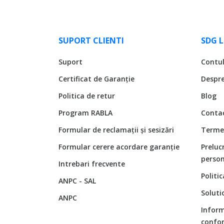
SUPORT CLIENTI
SDG 
Suport
Contu
Certificat de Garanție
Despr
Politica de retur
Blog
Program RABLA
Conta
Formular de reclamații și sesizări
Termen
Formular cerere acordare garanție
Preluc
person
Intrebari frecvente
Politi
ANPC - SAL
Soluti
ANPC
Inform
confor