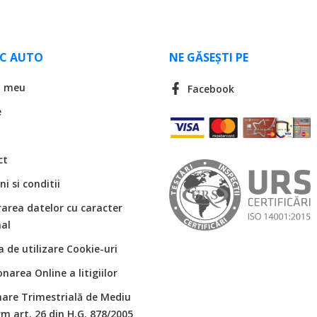
LC AUTO
NE GĂSEȘTI PE
l meu
Facebook
e
ct
i si conditii
rarea datelor cu caracter
al
ca de utilizare Cookie-uri
onarea Online a litigiilor
are Trimestrială de Mediu
m art. 26 din H.G. 878/2005