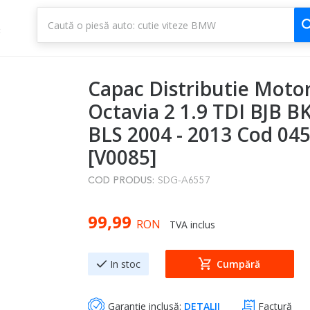
1
3
Capac Distributie Moto
Octavia 2 1.9 TDI BJB B
BLS 2004 - 2013 Cod 0
[V0085]
COD PRODUS:
SDG-A6557
99,99
RON
TVA inclus
In stoc
Cumpără
Garanție inclusă:
DETALII
Factură