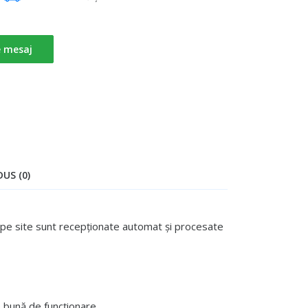
e mesaj
US (0)
te pe site sunt recepționate automat și procesate
 bună de funcționare.