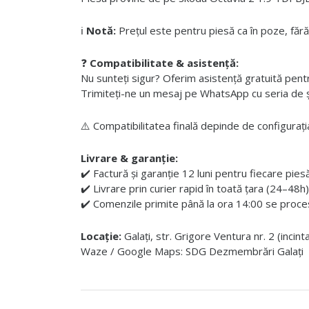
ℹ️
Notă:
Prețul este pentru piesă ca în poze, fără
❓
Compatibilitate & asistență:
Nu sunteți sigur? Oferim asistență gratuită pentru i
Trimiteți-ne un mesaj pe WhatsApp cu seria de șas
⚠️ Compatibilitatea finală depinde de configurația
Livrare & garanție:
✔️ Factură și garanție 12 luni pentru fiecare pies
✔️ Livrare prin curier rapid în toată țara (24–48h)
✔️ Comenzile primite până la ora 14:00 se proces
Locație:
Galați, str. Grigore Ventura nr. 2 (incin
Waze / Google Maps: SDG Dezmembrări Galați