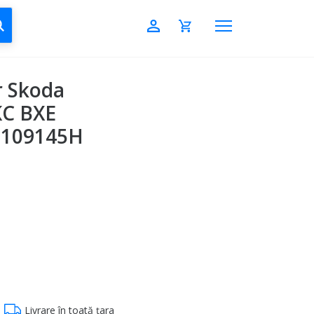
CAUTĂ
r Skoda
KC BXE
45109145H
Livrare în toată țara