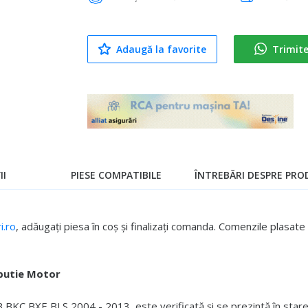
Adaugă la favorite
Trimit
II
PIESE COMPATIBILE
ÎNTREBĂRI DESPRE PROD
.ro
, adăugați piesa în coș și finalizați comanda. Comenzile plasa
butie Motor
 BKC BXE BLS 2004 - 2013, este verificată și se prezintă în stare