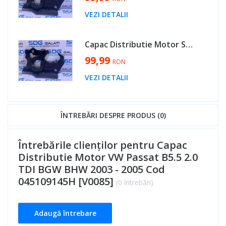
VEZI DETALII
Capac Distributie Motor Seat Arosa 1.4 TDI AMF 2003 - 2010 Cod 045109145H [V0085]
99,99
RON
VEZI DETALII
ÎNTREBĂRI DESPRE PRODUS (0)
Întrebările clienților pentru Capac
Distributie Motor VW Passat B5.5 2.0
TDI BGW BHW 2003 - 2005 Cod
045109145H [V0085]
(0 întrebări)
Adaugă întrebare