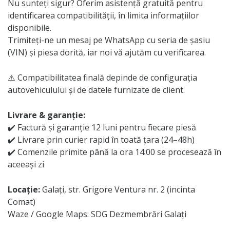
Nu sunteți sigur? Oferim asistență gratuită pentru
identificarea compatibilității, în limita informațiilor
disponibile.
Trimiteți-ne un mesaj pe WhatsApp cu seria de șasiu
(VIN) și piesa dorită, iar noi vă ajutăm cu verificarea.
⚠️ Compatibilitatea finală depinde de configurația
autovehiculului și de datele furnizate de client.
Livrare & garanție:
✔️ Factură și garanție 12 luni pentru fiecare piesă
✔️ Livrare prin curier rapid în toată țara (24–48h)
✔️ Comenzile primite până la ora 14:00 se procesează în
aceeași zi
Locație:
Galați, str. Grigore Ventura nr. 2 (incinta
Comat)
Waze / Google Maps: SDG Dezmembrări Galați