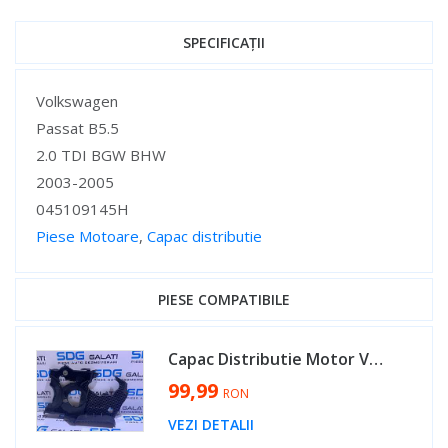
SPECIFICAȚII
Specificații
Volkswagen
Passat B5.5
2.0 TDI BGW BHW
2003-2005
045109145H
Piese Motoare
,
Capac distributie
Specificații
PIESE COMPATIBILE
Capac Distributie Motor VW Sharan 2.0 TDI BVH BRT 2003 - 2010 Cod 045109145H [V0085]
99,99
RON
VEZI DETALII