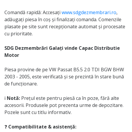
Comandă rapidă: Accesați
www.sdgdezmembrari.ro
,
adăugați piesa în coș și finalizați comanda. Comenzile
plasate pe site sunt recepționate automat și procesate
cu prioritate.
SDG Dezmembrări Galați vinde Capac Distributie
Motor
Piesa provine de pe VW Passat B5.5 2.0 TDI BGW BHW
2003 - 2005, este verificată și se prezintă în stare bună
de funcționare.
ℹ️
Notă:
Prețul este pentru piesă ca în poze, fără alte
accesorii. Produsele pot prezenta urme de depozitare.
Pozele sunt cu titlu informativ.
❓
Compatibilitate & asistență: