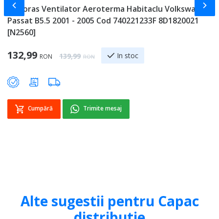
Slide-ul anterior
Slid
Motoras Ventilator Aeroterma Habitaclu Volkswagen
S
Passat B5.5 2001 - 2005 Cod 740221233F 8D1820021
P
[N2560]
1
Special Price
132,99
Regular Price
In stoc
139,99
RON
RON
Cumpără
Trimite mesaj
Alte sugestii pentru Capac
distributie