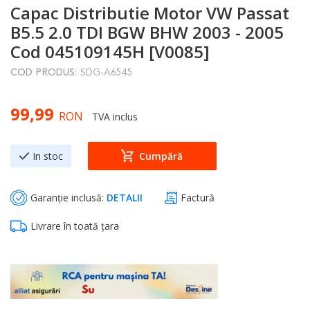
Capac Distributie Motor VW Passat
to
the
B5.5 2.0 TDI BGW BHW 2003 - 2005
beginning
Cod 045109145H [V0085]
of
COD PRODUS:
SDG-A6545
the
images
99,99
gallery
RON
TVA inclus
In stoc
Cumpără
Garanție inclusă:
DETALII
Factură
Livrare în toată țara