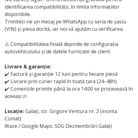
identificarea compatibilității, în limita informațiilor
disponibile.
Trimiteți-ne un mesaj pe WhatsApp cu seria de șasiu
(VIN) și piesa dorită, iar noi vă ajutăm cu verificarea.
⚠️ Compatibilitatea finală depinde de configurația
autovehiculului și de datele furnizate de client.
Livrare & garanție:
✔️ Factură și garanție 12 luni pentru fiecare piesă
✔️ Livrare prin curier rapid în toată țara (24–48h)
✔️ Comenzile primite până la ora 14:00 se procesează în
aceeași zi
Locație:
Galați, str. Grigore Ventura nr. 2 (incinta
Comat)
Waze / Google Maps: SDG Dezmembrări Galați