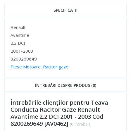
SPECIFICAȚII
Specificații
Renault
Avantime
2.2 DCI
2001-2003
8200269649
Piese Motoare
,
Racitor gaze
Specificații
ÎNTREBĂRI DESPRE PRODUS (0)
Întrebările clienților pentru Teava
Conducta Racitor Gaze Renault
Avantime 2.2 DCI 2001 - 2003 Cod
8200269649 [AV0462]
(0 întrebări)