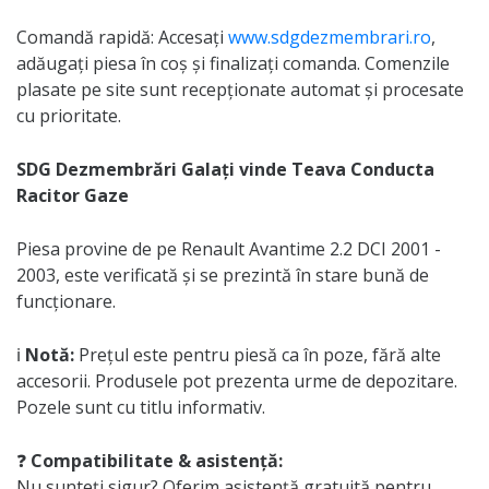
Comandă rapidă: Accesați
www.sdgdezmembrari.ro
,
adăugați piesa în coș și finalizați comanda. Comenzile
plasate pe site sunt recepționate automat și procesate
cu prioritate.
SDG Dezmembrări Galați vinde Teava Conducta
Racitor Gaze
Piesa provine de pe Renault Avantime 2.2 DCI 2001 -
2003, este verificată și se prezintă în stare bună de
funcționare.
ℹ️
Notă:
Prețul este pentru piesă ca în poze, fără alte
accesorii. Produsele pot prezenta urme de depozitare.
Pozele sunt cu titlu informativ.
❓
Compatibilitate & asistență:
Nu sunteți sigur? Oferim asistență gratuită pentru