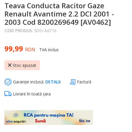
Teava Conducta Racitor Gaze
to
the
Renault Avantime 2.2 DCI 2001 -
beginning
2003 Cod 8200269649 [AV0462]
of
COD PRODUS:
SDG-A6716
the
images
99,99
gallery
RON
TVA inclus
Stoc epuizat
Garanție inclusă:
DETALII
Factură
Livrare în toată țara