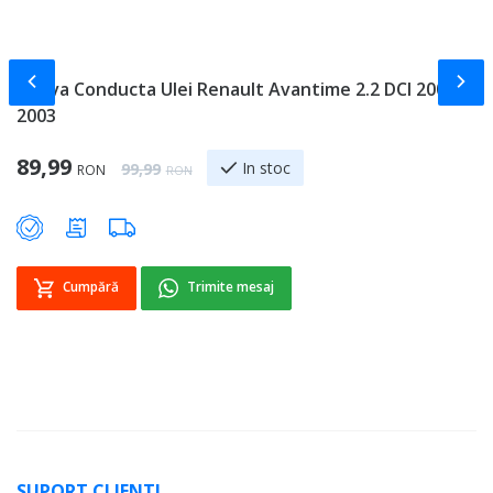
Slide-ul anterior
Slid
Teava Conducta Ulei Renault Avantime 2.2 DCI 2001 -
T
2003
R
Special Price
Sp
89,99
8
Regular Price
In stoc
99,99
RON
RON
Cumpără
Trimite mesaj
SUPORT CLIENTI