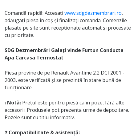
Comandă rapidă: Accesați
www.sdgdezmembrari.ro
,
adăugați piesa în coș și finalizați comanda. Comenzile
plasate pe site sunt recepționate automat și procesate
cu prioritate.
SDG Dezmembrări Galați vinde Furtun Conducta
Apa Carcasa Termostat
Piesa provine de pe Renault Avantime 2.2 DCI 2001 -
2003, este verificată și se prezintă în stare bună de
funcționare.
ℹ️
Notă:
Prețul este pentru piesă ca în poze, fără alte
accesorii. Produsele pot prezenta urme de depozitare.
Pozele sunt cu titlu informativ.
❓
Compatibilitate & asistență: