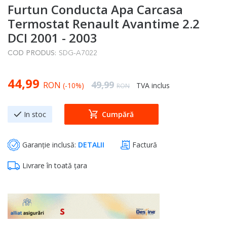
Furtun Conducta Apa Carcasa
to
the
Termostat Renault Avantime 2.2
beginning
DCI 2001 - 2003
of
COD PRODUS:
SDG-A7022
the
images
Special Price
44,99
gallery
Regular Price
49,99
RON
(-10%)
TVA inclus
RON
In stoc
Cumpără
Garanție inclusă:
DETALII
Factură
Livrare în toată țara