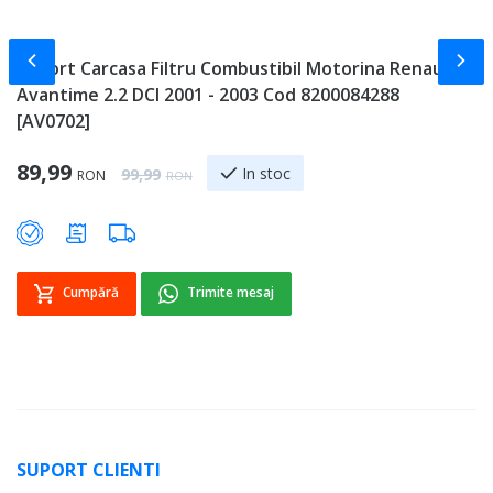
Slide-ul anterior
Slid
Suport Carcasa Filtru Combustibil Motorina Renault
E
Avantime 2.2 DCI 2001 - 2003 Cod 8200084288
R
[AV0702]
8
Special Price
89,99
9
Regular Price
In stoc
99,99
RON
RON
Cumpără
Trimite mesaj
SUPORT CLIENTI