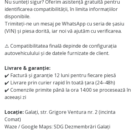
Nu sunteți sigur? Oferim asistență gratuită pentru
identificarea compatibilității, în limita informațiilor
disponibile.
Trimiteți-ne un mesaj pe WhatsApp cu seria de șasiu
(VIN) și piesa dorită, iar noi vă ajutăm cu verificarea.
⚠️ Compatibilitatea finală depinde de configurația
autovehiculului și de datele furnizate de client.
Livrare & garanție:
✔️ Factură și garanție 12 luni pentru fiecare piesă
✔️ Livrare prin curier rapid în toată țara (24–48h)
✔️ Comenzile primite până la ora 14:00 se procesează în
aceeași zi
Locație:
Galați, str. Grigore Ventura nr. 2 (incinta
Comat)
Waze / Google Maps: SDG Dezmembrări Galați