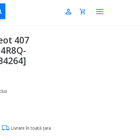
CAUTĂ
eot 407
 4R8Q-
B4264]
clus
Livrare în toată țara