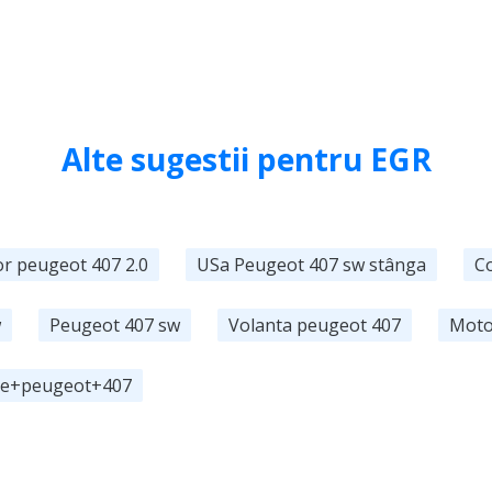
Alte sugestii pentru EGR
r peugeot 407 2.0
USa Peugeot 407 sw stânga
C
w
Peugeot 407 sw
Volanta peugeot 407
Moto
te+peugeot+407