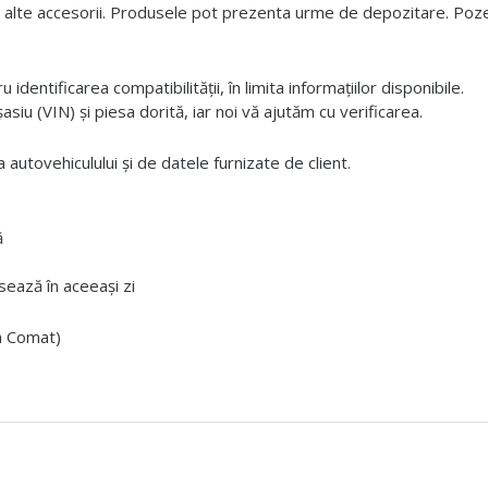
 alte accesorii. Produsele pot prezenta urme de depozitare. Pozele
dentificarea compatibilității, în limita informațiilor disponibile.
iu (VIN) și piesa dorită, iar noi vă ajutăm cu verificarea.
 autovehiculului și de datele furnizate de client.
ă
ează în aceeași zi
ta Comat)