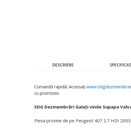
Skip
to
the
beginning
of
the
images
gallery
DESCRIERE
SPECIFICAȚ
Comandă rapidă: Accesați
www.sdgdezmembrari
cu prioritate.
SDG Dezmembrări Galați vinde Supapa Valv
Piesa provine de pe Peugeot 407 2.7 HDI 2003 - 