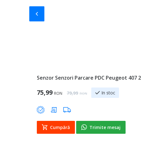
Slide-ul anterior
Senzor Senzori Parcare PDC Peugeot 407 2
Special Price
75,99
Regular Price
In stoc
79,99
RON
RON
Cumpără
Trimite mesaj