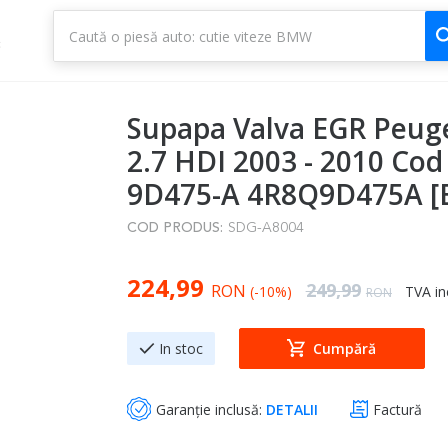
1
3
Supapa Valva EGR Peug
2.7 HDI 2003 - 2010 Cod
9D475-A 4R8Q9D475A [
COD PRODUS:
SDG-A8004
Special Price
224,99
Regular Price
249,99
RON
(-10%)
TVA in
RON
In stoc
Cumpără
Garanție inclusă:
DETALII
Factură