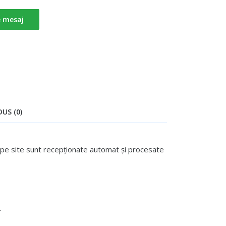
e mesaj
US (0)
te pe site sunt recepționate automat și procesate
.