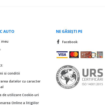
LC AUTO
NE GĂSEȘTI PE
l meu
Facebook
e
ct
i si conditii
rarea datelor cu caracter
al
ca de utilizare Cookie-uri
onarea Online a litigiilor