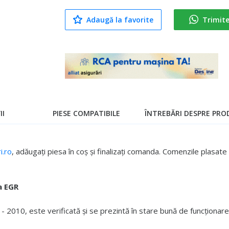
Adaugă la favorite
Trimit
II
PIESE COMPATIBILE
ÎNTREBĂRI DESPRE PROD
.ro
, adăugați piesa în coș și finalizați comanda. Comenzile plasa
a EGR
2010, este verificată și se prezintă în stare bună de funcționare