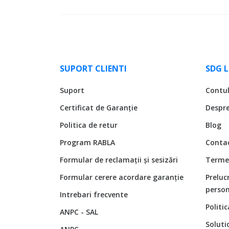
SUPORT CLIENTI
SDG 
Suport
Contu
Certificat de Garanție
Despr
Politica de retur
Blog
Program RABLA
Conta
Formular de reclamații și sesizări
Termen
Formular cerere acordare garanție
Preluc
person
Intrebari frecvente
Politi
ANPC - SAL
Soluti