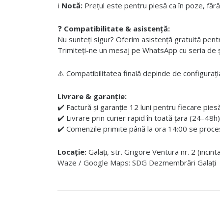
ℹ️
Notă:
Prețul este pentru piesă ca în poze, fără
❓
Compatibilitate & asistență:
Nu sunteți sigur? Oferim asistență gratuită pentru i
Trimiteți-ne un mesaj pe WhatsApp cu seria de șas
⚠️ Compatibilitatea finală depinde de configurația
Livrare & garanție:
✔️ Factură și garanție 12 luni pentru fiecare pies
✔️ Livrare prin curier rapid în toată țara (24–48h)
✔️ Comenzile primite până la ora 14:00 se proces
Locație:
Galați, str. Grigore Ventura nr. 2 (incin
Waze / Google Maps: SDG Dezmembrări Galați