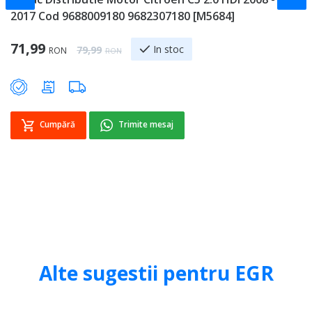
2017 Cod 9688009180 9682307180 [M5684]
C
Special Price
71,99
2
Regular Price
In stoc
79,99
RON
RON
Cumpără
Trimite mesaj
Alte sugestii pentru EGR