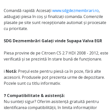
Comandă rapidă: Accesați
www.sdgdezmembrari.ro
,
adăugați piesa în coș și finalizați comanda. Comenzile
plasate pe site sunt recepționate automat și procesate
cu prioritate.
SDG Dezmembrări Galați vinde Supapa Valva EGR
Piesa provine de pe Citroen C5 2.7 HDI 2008 - 2012, este
verificată și se prezintă în stare bună de funcționare.
ℹ️
Notă:
Prețul este pentru piesă ca în poze, fără alte
accesorii. Produsele pot prezenta urme de depozitare.
Pozele sunt cu titlu informativ.
❓
Compatibilitate & asistență:
Nu sunteți sigur? Oferim asistență gratuită pentru
identificarea compatibilității, în limita informațiilor