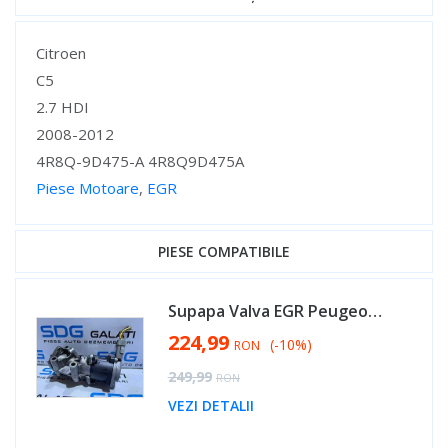
Specificații
Citroen
C5
2.7 HDI
2008-2012
4R8Q-9D475-A 4R8Q9D475A
Piese Motoare
,
EGR
Specificații
PIESE COMPATIBILE
Supapa Valva EGR Peugeot 407 2.7 HDI 2003 - 2010 Cod 4R8Q-9D475-A 4R8Q9D475A [B4264]
Special Price
224,99
(-10%)
RON
Regular Price
249,99
RON
VEZI DETALII