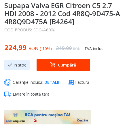
Supapa Valva EGR Citroen C5 2.7
to
the
HDI 2008 - 2012 Cod 4R8Q-9D475-A
beginning
4R8Q9D475A [B4264]
of
COD PRODUS:
SDG-A8006
the
images
Special Price
224,99
gallery
Regular Price
249,99
RON
(-10%)
TVA inclus
RON
In stoc
Cumpără
Garanție inclusă:
DETALII
Factură
Livrare în toată țara