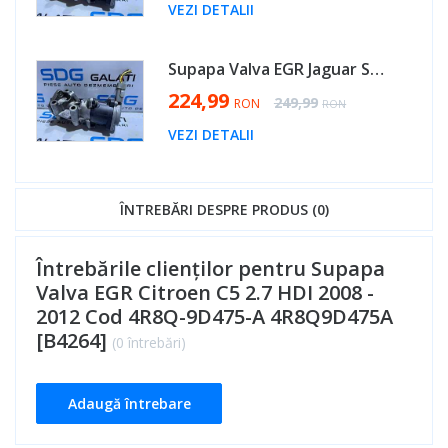
VEZI DETALII
Supapa Valva EGR Jaguar S-Type 2.7 D 2004 - 2007 Cod 4R8Q-9D475-A 4R8Q9D475A [B4264]
Special Price
224,99
Regular Price
249,99
RON
RON
VEZI DETALII
ÎNTREBĂRI DESPRE PRODUS (0)
Întrebările clienților pentru Supapa
Valva EGR Citroen C5 2.7 HDI 2008 -
2012 Cod 4R8Q-9D475-A 4R8Q9D475A
[B4264]
(0 întrebări)
Adaugă întrebare