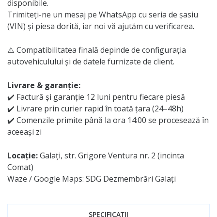
disponibile.
Trimiteți-ne un mesaj pe WhatsApp cu seria de șasiu
(VIN) și piesa dorită, iar noi vă ajutăm cu verificarea.
⚠️ Compatibilitatea finală depinde de configurația
autovehiculului și de datele furnizate de client.
Livrare & garanție:
✔️ Factură și garanție 12 luni pentru fiecare piesă
✔️ Livrare prin curier rapid în toată țara (24–48h)
✔️ Comenzile primite până la ora 14:00 se procesează în
aceeași zi
Locație:
Galați, str. Grigore Ventura nr. 2 (incinta
Comat)
Waze / Google Maps: SDG Dezmembrări Galați
SPECIFICAȚII