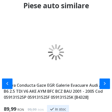
Piese auto similare
Slide-ul anterior
Slid
Teava Conducta Gaze EGR Galerie Evacuare Audi A4
C
B6 2.5 TDI V6 AKE AYM BFC BCZ BAU 2001 - 2005 Cod
A
059131525P 059131525F 059131525K [B4328]
[
Special Price
Sp
89,99
1
Regular Price
In stoc
99,99
RON
RON