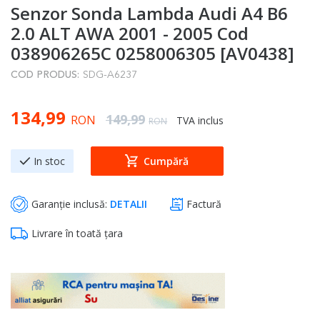
Senzor Sonda Lambda Audi A4 B6
to
the
2.0 ALT AWA 2001 - 2005 Cod
beginning
038906265C 0258006305 [AV0438]
of
COD PRODUS:
SDG-A6237
the
images
Special Price
134,99
gallery
Regular Price
149,99
RON
TVA inclus
RON
In stoc
Cumpără
Garanție inclusă:
DETALII
Factură
Livrare în toată țara