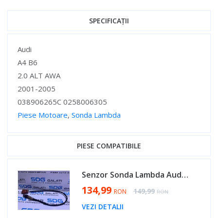
SPECIFICAȚII
Specificații
Audi
A4 B6
2.0 ALT AWA
2001-2005
038906265C 0258006305
Piese Motoare
,
Sonda Lambda
Specificații
PIESE COMPATIBILE
Senzor Sonda Lambda Audi A4 B6 1.8 T 2001 - 2005 Cod 038906265C 0258006305 [AV0438]
Special Price
134,99
Regular Price
149,99
RON
RON
VEZI DETALII