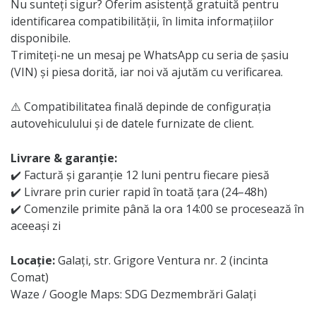
Nu sunteți sigur? Oferim asistență gratuită pentru
identificarea compatibilității, în limita informațiilor
disponibile.
Trimiteți-ne un mesaj pe WhatsApp cu seria de șasiu
(VIN) și piesa dorită, iar noi vă ajutăm cu verificarea.
⚠️ Compatibilitatea finală depinde de configurația
autovehiculului și de datele furnizate de client.
Livrare & garanție:
✔️ Factură și garanție 12 luni pentru fiecare piesă
✔️ Livrare prin curier rapid în toată țara (24–48h)
✔️ Comenzile primite până la ora 14:00 se procesează în
aceeași zi
Locație:
Galați, str. Grigore Ventura nr. 2 (incinta
Comat)
Waze / Google Maps: SDG Dezmembrări Galați