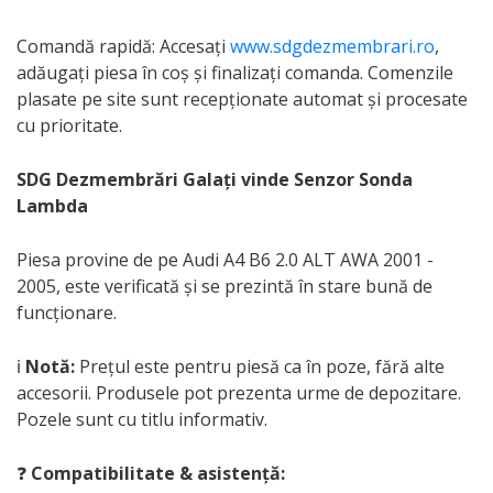
Comandă rapidă: Accesați
www.sdgdezmembrari.ro
,
adăugați piesa în coș și finalizați comanda. Comenzile
plasate pe site sunt recepționate automat și procesate
cu prioritate.
SDG Dezmembrări Galați vinde Senzor Sonda
Lambda
Piesa provine de pe Audi A4 B6 2.0 ALT AWA 2001 -
2005, este verificată și se prezintă în stare bună de
funcționare.
ℹ️
Notă:
Prețul este pentru piesă ca în poze, fără alte
accesorii. Produsele pot prezenta urme de depozitare.
Pozele sunt cu titlu informativ.
❓
Compatibilitate & asistență: