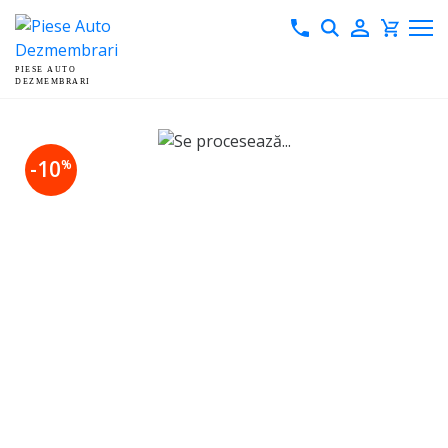
Skip
Toggle Search
to
Content
PIESE AUTO
DEZMEMBRARI
Skip
to
-10
%
the
end
of
the
images
gallery