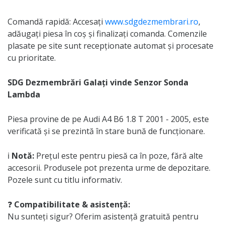
Comandă rapidă: Accesați
www.sdgdezmembrari.ro
,
adăugați piesa în coș și finalizați comanda. Comenzile
plasate pe site sunt recepționate automat și procesate
cu prioritate.
SDG Dezmembrări Galați vinde Senzor Sonda
Lambda
Piesa provine de pe Audi A4 B6 1.8 T 2001 - 2005, este
verificată și se prezintă în stare bună de funcționare.
ℹ️
Notă:
Prețul este pentru piesă ca în poze, fără alte
accesorii. Produsele pot prezenta urme de depozitare.
Pozele sunt cu titlu informativ.
❓
Compatibilitate & asistență:
Nu sunteți sigur? Oferim asistență gratuită pentru