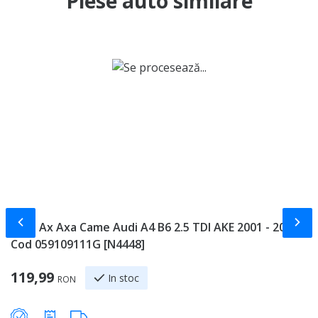
Piese auto similare
Slide-ul anterior
Slid
Fulie Ax Axa Came Audi A4 B6 2.5 TDI AKE 2001 - 2005
E
Cod 059109111G [N4448]
2
Sp
119,99
1
In stoc
RON