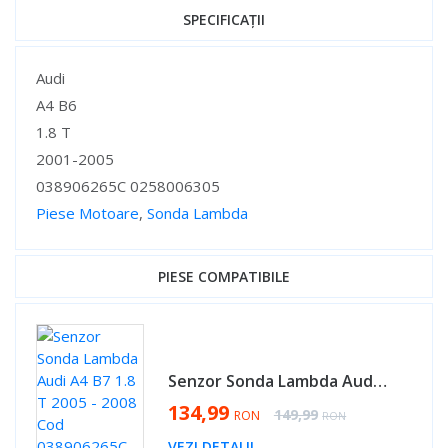
SPECIFICAȚII
Specificații
Audi
A4 B6
1.8 T
2001-2005
038906265C 0258006305
Piese Motoare
,
Sonda Lambda
Specificații
PIESE COMPATIBILE
Senzor Sonda Lambda Audi A4 B7 1.8 T 2005 - 2008 Cod 038906265C 0258006305 [AV0438]
Special Price
134,99
Regular Price
149,99
RON
RON
VEZI DETALII