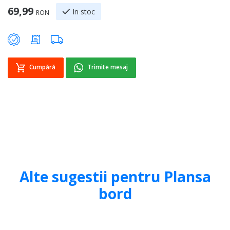
69,99
7
In stoc
RON
Cumpără
Trimite mesaj
Alte sugestii pentru Plansa
bord