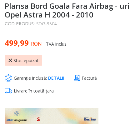
Plansa Bord Goala Fara Airbag - uri
to
the
Opel Astra H 2004 - 2010
beginning
COD PRODUS:
SDG-9604
of
the
499,99
images
RON
TVA inclus
gallery
Stoc epuizat
Garanție inclusă:
DETALII
Factură
Livrare în toată țara