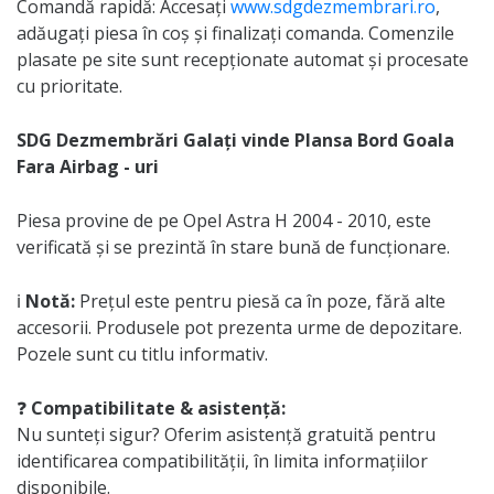
Comandă rapidă: Accesați
www.sdgdezmembrari.ro
,
adăugați piesa în coș și finalizați comanda. Comenzile
plasate pe site sunt recepționate automat și procesate
cu prioritate.
SDG Dezmembrări Galați vinde Plansa Bord Goala
Fara Airbag - uri
Piesa provine de pe Opel Astra H 2004 - 2010, este
verificată și se prezintă în stare bună de funcționare.
ℹ️
Notă:
Prețul este pentru piesă ca în poze, fără alte
accesorii. Produsele pot prezenta urme de depozitare.
Pozele sunt cu titlu informativ.
❓
Compatibilitate & asistență:
Nu sunteți sigur? Oferim asistență gratuită pentru
identificarea compatibilității, în limita informațiilor
disponibile.