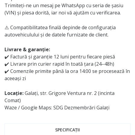
Trimiteți-ne un mesaj pe WhatsApp cu seria de șasiu
(VIN) și piesa dorită, iar noi vă ajutăm cu verificarea.
⚠️ Compatibilitatea finală depinde de configurația
autovehiculului și de datele furnizate de client.
Livrare & garanție:
✔️ Factură și garanție 12 luni pentru fiecare piesă
✔️ Livrare prin curier rapid în toată țara (24–48h)
✔️ Comenzile primite până la ora 14:00 se procesează în
aceeași zi
Locație:
Galați, str. Grigore Ventura nr. 2 (incinta
Comat)
Waze / Google Maps: SDG Dezmembrări Galați
SPECIFICAȚII