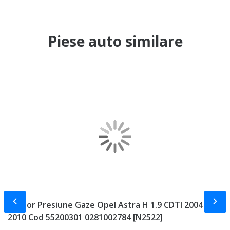
Piese auto similare
Slide-ul anterior
Slid
Senzor Presiune Gaze Opel Astra H 1.9 CDTI 2004 -
T
2010 Cod 55200301 0281002784 [N2522]
Z