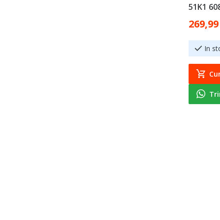
51K1 60
Special Pr
269,99
In st
Cu
Tr