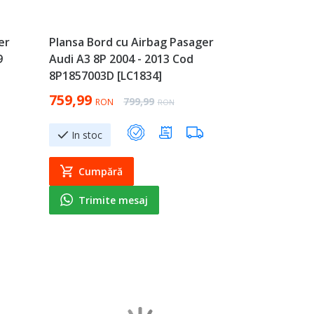
er
Plansa Bord cu Airbag Pasager
9
Audi A3 8P 2004 - 2013 Cod
8P1857003D [LC1834]
Special Price
759,99
Regular Price
799,99
RON
RON
In stoc
Cumpără
Trimite mesaj