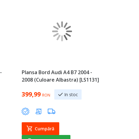
-
Plansa Bord Audi A4 B7 2004 -
2008 (Culoare Albastra) [LS1131]
399,99
In stoc
RON
Cumpără