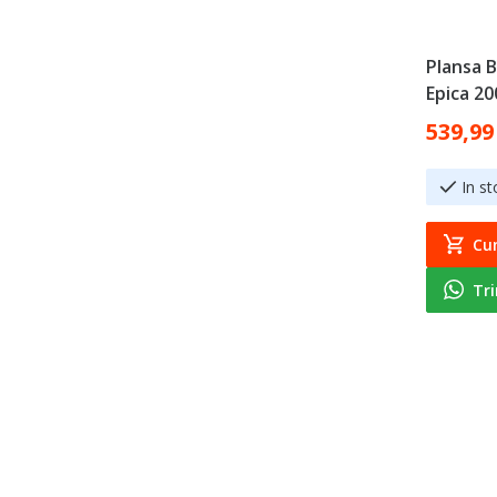
Plansa 
Epica 20
Special Pr
539,99
In st
Cu
Tr