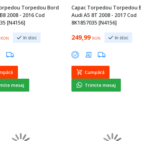
orpedou Torpedou Bord
Capac Torpedou Torpedou 
B8 2008 - 2016 Cod
Audi A5 8T 2008 - 2017 Cod
35 [N4156]
8K1857035 [N4156]
249,99
In stoc
In stoc
RON
RON
mpără
Cumpără
imite mesaj
Trimite mesaj