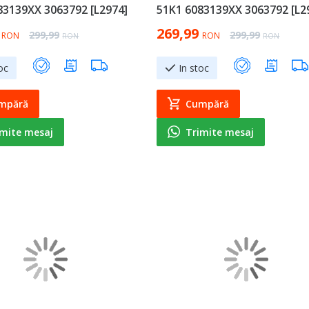
83139XX 3063792 [L2974]
51K1 6083139XX 3063792 [L2
ice
Special Price
269,99
Regular Price
Regular Price
299,99
299,99
RON
RON
RON
RON
oc
In stoc
mpără
Cumpără
imite mesaj
Trimite mesaj