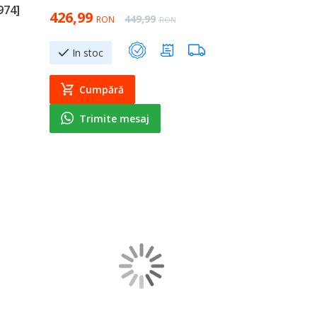
974]
Special Price
426,99
Regular Price
449,99
RON
RON
In stoc
Cumpără
Trimite mesaj