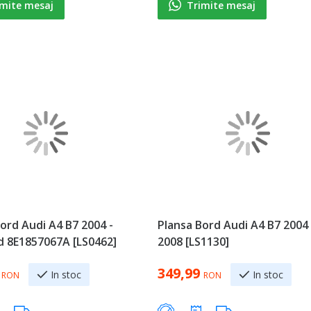
imite mesaj
Trimite mesaj
ord Audi A4 B7 2004 -
Plansa Bord Audi A4 B7 2004 
d 8E1857067A [LS0462]
2008 [LS1130]
349,99
In stoc
In stoc
RON
RON