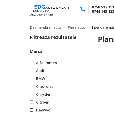
Skip
0758 512 39
to
0744 145 12
PIESE AUTO
DEZMEMBRARI
Content
Dezmembrari auto
Piese auto
Interioare au
Filtrează rezultatele
Plan
Marca
Alfa Romeo
Audi
BMW
Chevrolet
Chrysler
Citroen
Daewoo