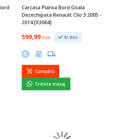
Bord
Carcasa Plansa Bord Goala
Dezechipata Renault Clio 3 2005 -
2014 [X3064]
599,99
In stoc
RON
Cumpără
Trimite mesaj