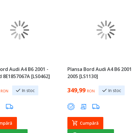
ord Audi A4 B6 2001 -
Plansa Bord Audi A4 B6 2001 
d 8E1857067A [LS0462]
2005 [LS1130]
349,99
In stoc
In stoc
RON
RON
mpără
Cumpără