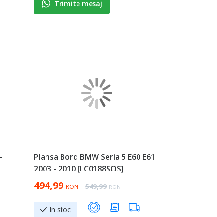
Trimite mesaj
-
Plansa Bord BMW Seria 5 E60 E61
2003 - 2010 [LC0188SOS]
Special Price
494,99
Regular Price
549,99
RON
RON
In stoc