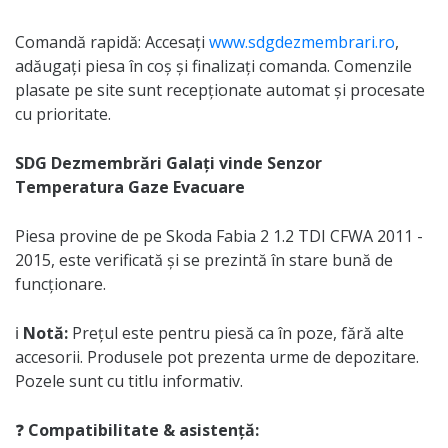
Comandă rapidă: Accesați
www.sdgdezmembrari.ro
,
adăugați piesa în coș și finalizați comanda. Comenzile
plasate pe site sunt recepționate automat și procesate
cu prioritate.
SDG Dezmembrări Galați vinde Senzor
Temperatura Gaze Evacuare
Piesa provine de pe Skoda Fabia 2 1.2 TDI CFWA 2011 -
2015, este verificată și se prezintă în stare bună de
funcționare.
ℹ️
Notă:
Prețul este pentru piesă ca în poze, fără alte
accesorii. Produsele pot prezenta urme de depozitare.
Pozele sunt cu titlu informativ.
❓
Compatibilitate & asistență: