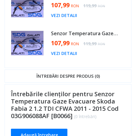
Special Price
107,99
Regular Price
119,99
RON
RON
VEZI DETALII
Senzor Temperatura Gaze Evacuare Audi A1 1.6 TDI CAYB CAYC 2011 - 2014 Cod 03G906088AF [B0066]
Special Price
107,99
Regular Price
119,99
RON
RON
VEZI DETALII
ÎNTREBĂRI DESPRE PRODUS (0)
Întrebările clienților pentru Senzor
Temperatura Gaze Evacuare Skoda
Fabia 2 1.2 TDI CFWA 2011 - 2015 Cod
03G906088AF [B0066]
(0 întrebări)
Adaugă întrebare