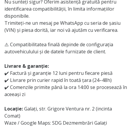
Nu sunteți sigur? Oferim asistență gratuită pentru
identificarea compatibilității, în limita informațiilor
disponibile.
Trimiteți-ne un mesaj pe WhatsApp cu seria de șasiu
(VIN) și piesa dorită, iar noi vă ajutăm cu verificarea.
⚠️ Compatibilitatea finală depinde de configurația
autovehiculului și de datele furnizate de client.
Livrare & garanție:
✔️ Factură și garanție 12 luni pentru fiecare piesă
✔️ Livrare prin curier rapid în toată țara (24–48h)
✔️ Comenzile primite până la ora 14:00 se procesează în
aceeași zi
Locație:
Galați, str. Grigore Ventura nr. 2 (incinta
Comat)
Waze / Google Maps: SDG Dezmembrări Galați