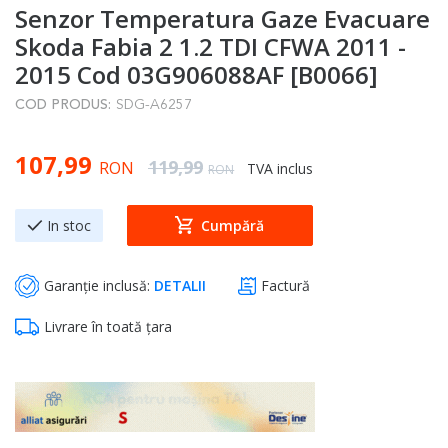
Senzor Temperatura Gaze Evacuare
to
the
Skoda Fabia 2 1.2 TDI CFWA 2011 -
beginning
2015 Cod 03G906088AF [B0066]
of
COD PRODUS:
SDG-A6257
the
images
Special Price
107,99
gallery
Regular Price
119,99
RON
TVA inclus
RON
In stoc
Cumpără
Garanție inclusă:
DETALII
Factură
Livrare în toată țara