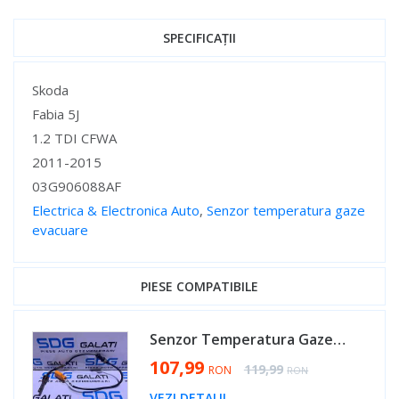
SPECIFICAȚII
Specificații
Skoda
Fabia 5J
1.2 TDI CFWA
2011-2015
03G906088AF
Electrica & Electronica Auto
,
Senzor temperatura gaze
evacuare
Specificații
PIESE COMPATIBILE
Senzor Temperatura Gaze Evacuare VW Polo 6R 1.6 TDI CAYA CAYB CAYC 2010 - 2014 Cod 03G906088AF [B0066]
Special Price
107,99
Regular Price
119,99
RON
RON
VEZI DETALII