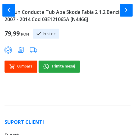
Slide-ul anterior
Slid
Furtun Conducta Tub Apa Skoda Fabia 2 1.2 Benzina
S
2007 - 2014 Cod 03E121065A [N4466]
I
8
79,99
In stoc
RON
Sp
9
Cumpără
Trimite mesaj
SUPORT CLIENTI
Suport