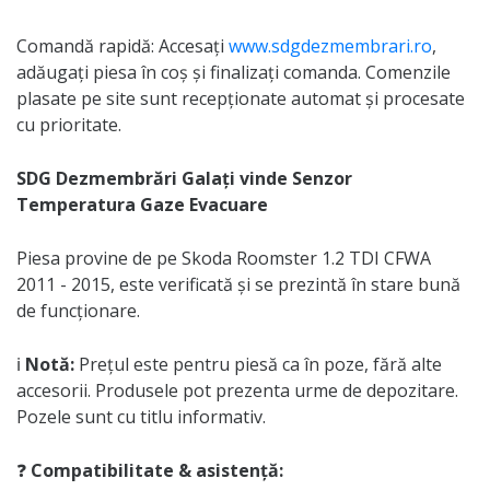
Comandă rapidă: Accesați
www.sdgdezmembrari.ro
,
adăugați piesa în coș și finalizați comanda. Comenzile
plasate pe site sunt recepționate automat și procesate
cu prioritate.
SDG Dezmembrări Galați vinde Senzor
Temperatura Gaze Evacuare
Piesa provine de pe Skoda Roomster 1.2 TDI CFWA
2011 - 2015, este verificată și se prezintă în stare bună
de funcționare.
ℹ️
Notă:
Prețul este pentru piesă ca în poze, fără alte
accesorii. Produsele pot prezenta urme de depozitare.
Pozele sunt cu titlu informativ.
❓
Compatibilitate & asistență: