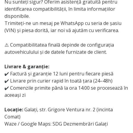
Nu sunteți sigur? Oferim asistență gratuită pentru
identificarea compatibilității, în limita informațiilor
disponibile.
Trimiteți-ne un mesaj pe WhatsApp cu seria de șasiu
(VIN) și piesa dorită, iar noi vă ajutăm cu verificarea.
⚠️ Compatibilitatea finală depinde de configurația
autovehiculului și de datele furnizate de client.
Livrare & garanție:
✔️ Factură și garanție 12 luni pentru fiecare piesă
✔️ Livrare prin curier rapid în toată țara (24–48h)
✔️ Comenzile primite până la ora 14:00 se procesează în
aceeași zi
Locație:
Galați, str. Grigore Ventura nr. 2 (incinta
Comat)
Waze / Google Maps: SDG Dezmembrări Galați