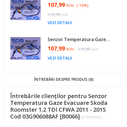
Special Price
107,99
(-10%)
RON
Regular Price
119,99
RON
VEZI DETALII
Senzor Temperatura Gaze Evacuare Audi A1 1.6 TDI CAYB CAYC 2011 - 2014 Cod 03G906088AF [B0066]
Special Price
107,99
Regular Price
119,99
RON
RON
VEZI DETALII
ÎNTREBĂRI DESPRE PRODUS (0)
Întrebările clienților pentru Senzor
Temperatura Gaze Evacuare Skoda
Roomster 1.2 TDI CFWA 2011 - 2015
Cod 03G906088AF [B0066]
(0 întrebări)