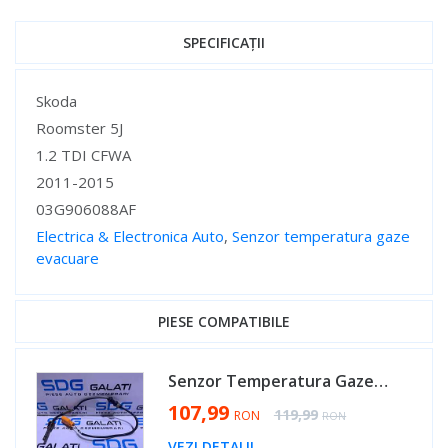
SPECIFICAȚII
Specificații
Skoda
Roomster 5J
1.2 TDI CFWA
2011-2015
03G906088AF
Electrica & Electronica Auto
,
Senzor temperatura gaze
evacuare
Specificații
PIESE COMPATIBILE
Senzor Temperatura Gaze Evacuare VW Polo 6R 1.6 TDI CAYA CAYB CAYC 2010 - 2014 Cod 03G906088AF [B0066]
Special Price
107,99
Regular Price
119,99
RON
RON
VEZI DETALII