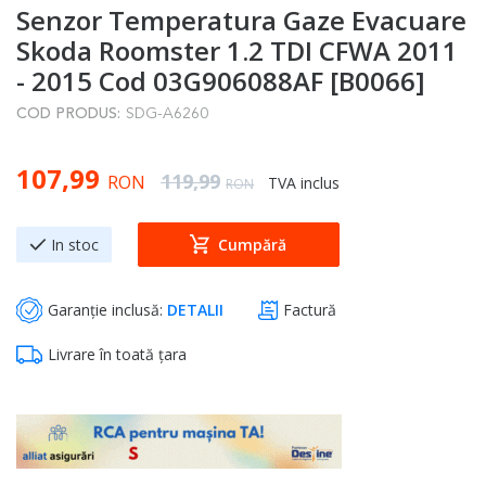
Senzor Temperatura Gaze Evacuare
to
the
Skoda Roomster 1.2 TDI CFWA 2011
beginning
- 2015 Cod 03G906088AF [B0066]
of
COD PRODUS:
SDG-A6260
the
images
Special Price
107,99
gallery
Regular Price
119,99
RON
TVA inclus
RON
In stoc
Cumpără
Garanție inclusă:
DETALII
Factură
Livrare în toată țara