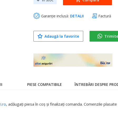
Garanție inclusă:
DETALII
Factură
Adaugă la favorite
Trimit
II
PIESE COMPATIBILE
ÎNTREBĂRI DESPRE PROD
.ro
, adăugați piesa în coș și finalizați comanda. Comenzile plasa