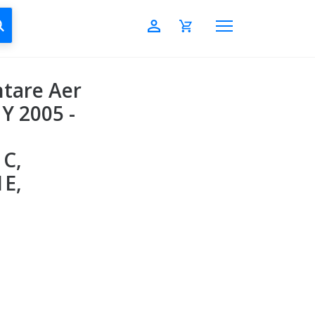
CAUTĂ
tare Aer
Y 2005 -
1C,
1E,