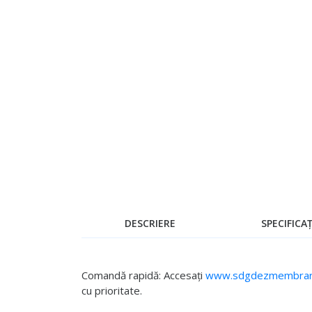
Skip
to
the
beginning
of
the
images
gallery
DESCRIERE
SPECIFICAȚ
Comandă rapidă: Accesați
www.sdgdezmembrari
cu prioritate.