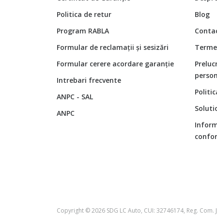
Politica de retur
Blog
Program RABLA
Conta
Formular de reclamații și sesizări
Termen
Formular cerere acordare garanție
Preluc
person
Intrebari frecvente
Politi
ANPC - SAL
Soluti
ANPC
Inform
confor
Copyright © 2026 SDG LC Auto, CUI: 32746174, Reg. Com. 