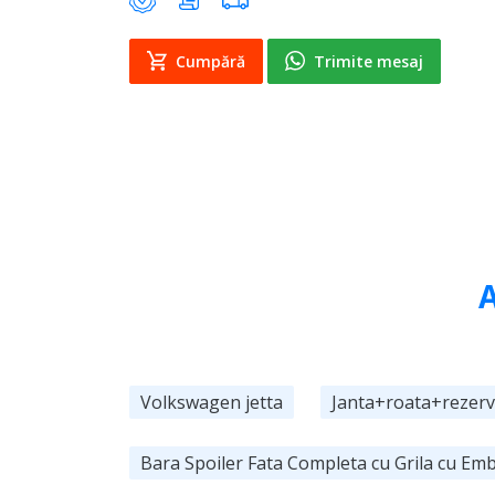
Cumpără
Trimite mesaj
A
Volkswagen jetta
Janta+roata+rezer
Bara Spoiler Fata Completa cu Grila cu E