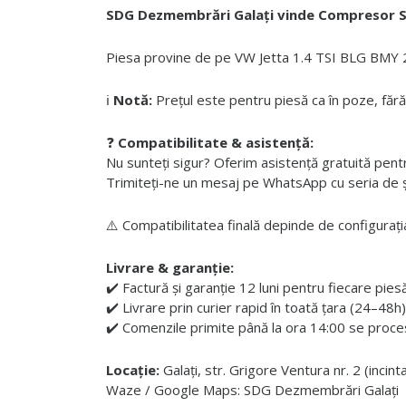
SDG Dezmembrări Galați vinde Compresor S
Piesa provine de pe VW Jetta 1.4 TSI BLG BMY 20
ℹ️
Notă:
Prețul este pentru piesă ca în poze, fără
❓
Compatibilitate & asistență:
Nu sunteți sigur? Oferim asistență gratuită pentru i
Trimiteți-ne un mesaj pe WhatsApp cu seria de șas
⚠️ Compatibilitatea finală depinde de configurația
Livrare & garanție:
✔️ Factură și garanție 12 luni pentru fiecare pies
✔️ Livrare prin curier rapid în toată țara (24–48h)
✔️ Comenzile primite până la ora 14:00 se proces
Locație:
Galați, str. Grigore Ventura nr. 2 (incin
Waze / Google Maps: SDG Dezmembrări Galați