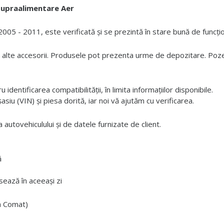
upraalimentare Aer
05 - 2011, este verificată și se prezintă în stare bună de funcți
 alte accesorii. Produsele pot prezenta urme de depozitare. Pozele
dentificarea compatibilității, în limita informațiilor disponibile.
iu (VIN) și piesa dorită, iar noi vă ajutăm cu verificarea.
 autovehiculului și de datele furnizate de client.
ă
ează în aceeași zi
ta Comat)