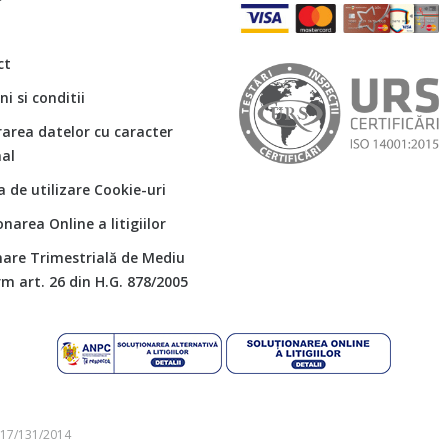
ct
i si conditii
rarea datelor cu caracter
al
ca de utilizare Cookie-uri
onarea Online a litigiilor
are Trimestrială de Mediu
m art. 26 din H.G. 878/2005
J17/131/2014