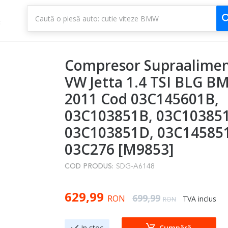
1
3
Compresor Supraalimen
VW Jetta 1.4 TSI BLG BM
2011 Cod 03C145601B,
03C103851B, 03C10385
03C103851D, 03C14585
03C276 [M9853]
COD PRODUS:
SDG-A6148
Special Price
629,99
Regular Price
699,99
RON
TVA inclus
RON
In stoc
Cumpără