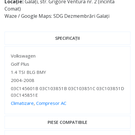
Locație:
Galați, str. Grigore Ventura nr. 2 (incinta
Comat)
Waze / Google Maps: SDG Dezmembrări Galați
SPECIFICAȚII
Specificații
Volkswagen
Golf Plus
1.4 TSI BLG BMY
2004-2008
03C145601B 03C103851B 03C103851C 03C103851D
03C145851E
Climatizare
,
Compresor AC
Specificații
PIESE COMPATIBILE