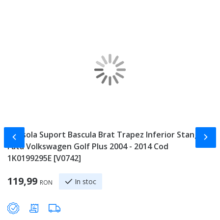
Consola Suport Bascula Brat Trapez Inferior Stanga
G
Slide-ul anterior
Slid
Fata Volkswagen Golf Plus 2004 - 2014 Cod
2
1K0199295E [V0742]
1
119,99
In stoc
RON