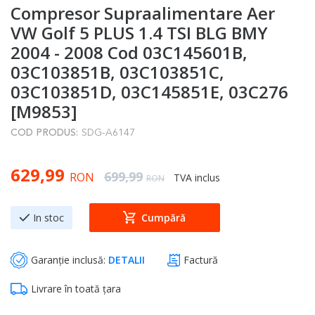
Compresor Supraalimentare Aer
to
the
VW Golf 5 PLUS 1.4 TSI BLG BMY
beginning
2004 - 2008 Cod 03C145601B,
of
03C103851B, 03C103851C,
the
03C103851D, 03C145851E, 03C276
images
[M9853]
gallery
COD PRODUS:
SDG-A6147
Special Price
629,99
Regular Price
699,99
RON
TVA inclus
RON
In stoc
Cumpără
Garanție inclusă:
DETALII
Factură
Livrare în toată țara