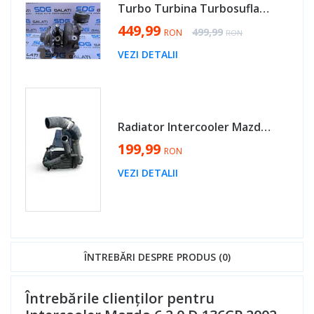
Turbo Turbina Turbosuflanta Mazda 6 2.0 D RF5C 2002 -2008 Cod VJ32-0308 4V08-432D RF5C
Special Price
449,99
Regular Price
499,99
RON
RON
VEZI DETALII
Radiator Intercooler Mazda 6 2.0 Diesel RF7 2002 - 2008 Cod 127100-1550, 1271001550, RF5C [MX0824]
199,99
RON
VEZI DETALII
ÎNTREBĂRI DESPRE PRODUS (0)
Întrebările clienților pentru