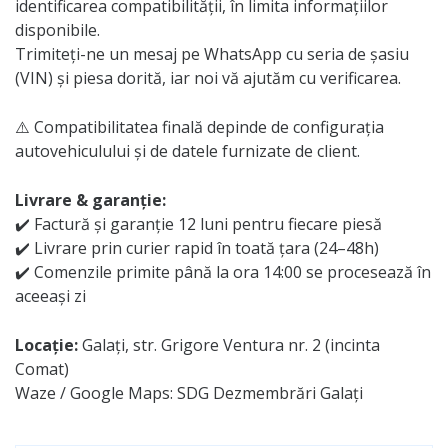
identificarea compatibilității, în limita informațiilor
disponibile.
Trimiteți-ne un mesaj pe WhatsApp cu seria de șasiu
(VIN) și piesa dorită, iar noi vă ajutăm cu verificarea.
⚠️ Compatibilitatea finală depinde de configurația
autovehiculului și de datele furnizate de client.
Livrare & garanție:
✔️ Factură și garanție 12 luni pentru fiecare piesă
✔️ Livrare prin curier rapid în toată țara (24–48h)
✔️ Comenzile primite până la ora 14:00 se procesează în
aceeași zi
Locație:
Galați, str. Grigore Ventura nr. 2 (incinta
Comat)
Waze / Google Maps: SDG Dezmembrări Galați