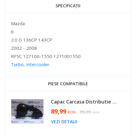
SPECIFICAȚII
Specificații
Mazda
6
2.0 D 136CP 143CP
2002 - 2008
RF5C 127100-1550 1271001550
Turbo
,
Intercooler
Specificații
PIESE COMPATIBILE
Capac Carcasa Distributie Mazda 6 2.0 D 2002 - 2008 Cod RF5C10510 [V0101]
Special Price
89,99
Regular Price
99,99
RON
RON
VEZI DETALII