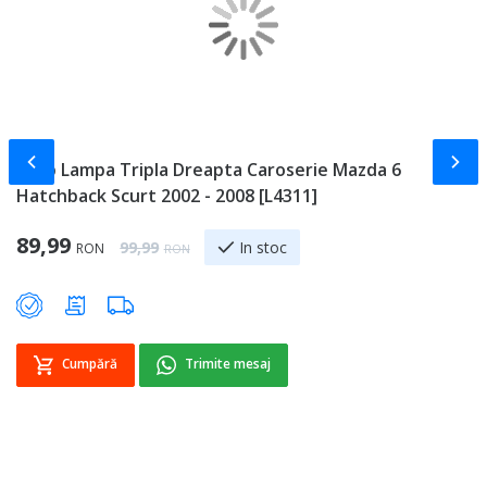
Slide-ul anterior
Slid
Stop Lampa Tripla Dreapta Caroserie Mazda 6
C
Hatchback Scurt 2002 - 2008 [L4311]
-
Special Price
Sp
89,99
8
Regular Price
In stoc
99,99
RON
RON
Cumpără
Trimite mesaj