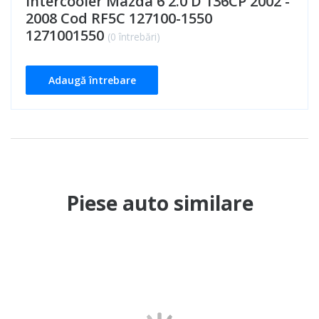
Intercooler Mazda 6 2.0 D 136CP 2002 -
2008 Cod RF5C 127100-1550
1271001550
(0 întrebări)
Adaugă întrebare
Piese auto similare