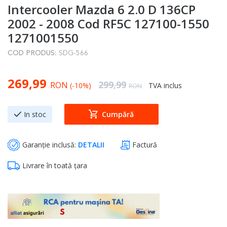
Intercooler Mazda 6 2.0 D 136CP
to
the
2002 - 2008 Cod RF5C 127100-1550
beginning
1271001550
of
COD PRODUS:
SDG-566
the
images
Special Price
269,99
gallery
Regular Price
299,99
RON
(-10%)
TVA inclus
RON
In stoc
Cumpără
Garanție inclusă:
DETALII
Factură
Livrare în toată țara