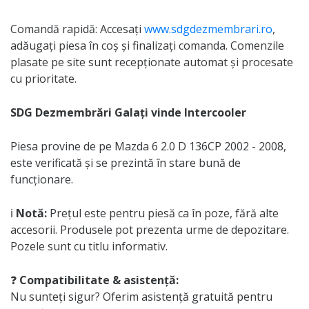
Comandă rapidă: Accesați
www.sdgdezmembrari.ro
,
adăugați piesa în coș și finalizați comanda. Comenzile
plasate pe site sunt recepționate automat și procesate
cu prioritate.
SDG Dezmembrări Galați vinde Intercooler
Piesa provine de pe Mazda 6 2.0 D 136CP 2002 - 2008,
este verificată și se prezintă în stare bună de
funcționare.
ℹ️
Notă:
Prețul este pentru piesă ca în poze, fără alte
accesorii. Produsele pot prezenta urme de depozitare.
Pozele sunt cu titlu informativ.
❓
Compatibilitate & asistență:
Nu sunteți sigur? Oferim asistență gratuită pentru