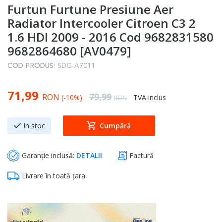
Furtun Furtune Presiune Aer
to
the
Radiator Intercooler Citroen C3 2
beginning
1.6 HDI 2009 - 2016 Cod 9682831580
of
9682864680 [AV0479]
the
COD PRODUS:
SDG-A7011
images
gallery
Special Price
71,99
Regular Price
79,99
RON
(-10%)
TVA inclus
RON
In stoc
Cumpără
Garanție inclusă:
DETALII
Factură
Livrare în toată țara