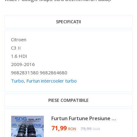
SPECIFICAȚII
Specificații
Citroen
C3 II
1.6 HDI
2009-2016
9682831580 9682864680
Turbo
,
Furtun intercooler turbo
Specificații
PIESE COMPATIBILE
Furtun Furtune Presiune Aer Radiator Intercooler Peugeot 1007 1.6 HDI 2005 - 2009 Cod 9682831580 9682864680 [AV0479]
Special Price
71,99
Regular Price
79,99
RON
RON