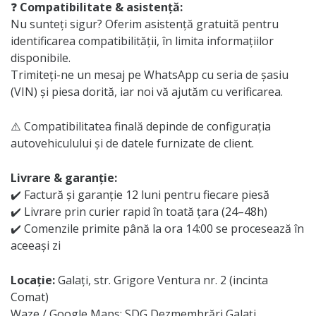
❓
Compatibilitate & asistență:
Nu sunteți sigur? Oferim asistență gratuită pentru
identificarea compatibilității, în limita informațiilor
disponibile.
Trimiteți-ne un mesaj pe WhatsApp cu seria de șasiu
(VIN) și piesa dorită, iar noi vă ajutăm cu verificarea.
⚠️ Compatibilitatea finală depinde de configurația
autovehiculului și de datele furnizate de client.
Livrare & garanție:
✔️ Factură și garanție 12 luni pentru fiecare piesă
✔️ Livrare prin curier rapid în toată țara (24–48h)
✔️ Comenzile primite până la ora 14:00 se procesează în
aceeași zi
Locație:
Galați, str. Grigore Ventura nr. 2 (incinta
Comat)
Waze / Google Maps: SDG Dezmembrări Galați