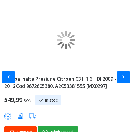
Slide-ul anterior
Slid
Pompa Inalta Presiune Citroen C3 II 1.6 HDI 2009 -
R
2016 Cod 9672605380, A2C53381555 [MX0297]
C
[
549,99
In stoc
RON
1
Cumpără
Trimite mesaj