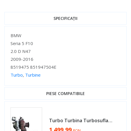
SPECIFICAȚII
Specificații
BMW
Seria 5 F10
2.0 D N47
2009-2016
8519475 851947504E
Turbo
,
Turbine
Specificații
PIESE COMPATIBILE
Turbo Turbina Turbosuflanta BMW Seria 1 F20 F21 2.0 Diesel N47 2010 - 2019 Cod 851947503D, 49335-00635 [MX0771]
1.499,99
RON