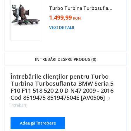
Turbo Turbina Turbosuflanta BMW Seria 3 E90 E91 E92 E93 2.0 Diesel N47 2004 - 2011 Cod 851947503D, 49335-00635 [MX0771]
1.499,99
RON
VEZI DETALII
ÎNTREBĂRI DESPRE PRODUS (0)
Întrebările clienților pentru Turbo
Turbina Turbosuflanta BMW Seria 5
F10 F11 518 520 2.0 D N47 2009 - 2016
Cod 8519475 851947504E [AV0506]
(0
întrebări)
Adaugă întrebare