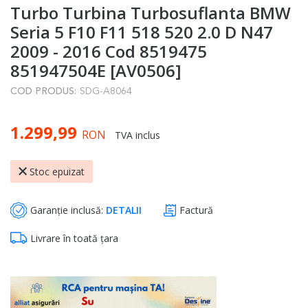
Turbo Turbina Turbosuflanta BMW
to
the
Seria 5 F10 F11 518 520 2.0 D N47
beginning
2009 - 2016 Cod 8519475
of
851947504E [AV0506]
the
COD PRODUS:
SDG-A8064
images
gallery
1.299,99
RON
TVA inclus
Stoc epuizat
Garanție inclusă:
DETALII
Factură
Livrare în toată țara