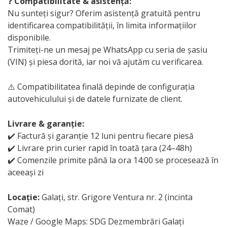
❓
Compatibilitate & asistență:
Nu sunteți sigur? Oferim asistență gratuită pentru
identificarea compatibilității, în limita informațiilor
disponibile.
Trimiteți-ne un mesaj pe WhatsApp cu seria de șasiu
(VIN) și piesa dorită, iar noi vă ajutăm cu verificarea.
⚠️ Compatibilitatea finală depinde de configurația
autovehiculului și de datele furnizate de client.
Livrare & garanție:
✔️ Factură și garanție 12 luni pentru fiecare piesă
✔️ Livrare prin curier rapid în toată țara (24–48h)
✔️ Comenzile primite până la ora 14:00 se procesează în
aceeași zi
Locație:
Galați, str. Grigore Ventura nr. 2 (incinta
Comat)
Waze / Google Maps: SDG Dezmembrări Galați