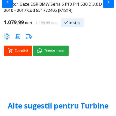
Slide-ul anterior
Slid
Racitor Gaze EGR BMW Seria 5 F10 F11 530 D 3.0 D N57
P
2010 - 2017 Cod 851772405 [K1814]
2
Special Price
Sp
1.079,99
3
Regular Price
In stoc
1.199,99
RON
RON
Cumpără
Trimite mesaj
Alte sugestii pentru Turbine