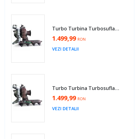
Turbo Turbina Turbosuflanta BMW Seria 5 F10 F11 2.0 Diesel N47 2010 - 2017 Cod 851947503D, 49335-00635 [MX0771]
1.499,99
RON
VEZI DETALII
Turbo Turbina Turbosuflanta BMW X1 E84 2.0 Diesel N47 2009 - 2015 Cod 851947503D, 49335-00635 [MX0771]
1.499,99
RON
VEZI DETALII