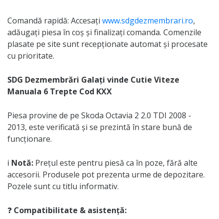
Comandă rapidă: Accesați
www.sdgdezmembrari.ro
,
adăugați piesa în coș și finalizați comanda. Comenzile
plasate pe site sunt recepționate automat și procesate
cu prioritate.
SDG Dezmembrări Galați vinde Cutie Viteze
Manuala 6 Trepte Cod KXX
Piesa provine de pe Skoda Octavia 2 2.0 TDI 2008 -
2013, este verificată și se prezintă în stare bună de
funcționare.
ℹ️
Notă:
Prețul este pentru piesă ca în poze, fără alte
accesorii. Produsele pot prezenta urme de depozitare.
Pozele sunt cu titlu informativ.
❓
Compatibilitate & asistență: