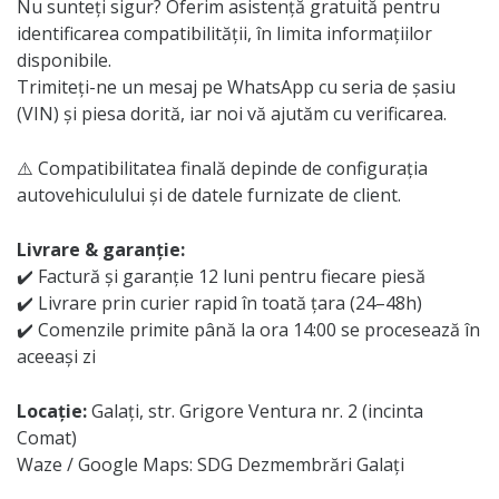
Nu sunteți sigur? Oferim asistență gratuită pentru
identificarea compatibilității, în limita informațiilor
disponibile.
Trimiteți-ne un mesaj pe WhatsApp cu seria de șasiu
(VIN) și piesa dorită, iar noi vă ajutăm cu verificarea.
⚠️ Compatibilitatea finală depinde de configurația
autovehiculului și de datele furnizate de client.
Livrare & garanție:
✔️ Factură și garanție 12 luni pentru fiecare piesă
✔️ Livrare prin curier rapid în toată țara (24–48h)
✔️ Comenzile primite până la ora 14:00 se procesează în
aceeași zi
Locație:
Galați, str. Grigore Ventura nr. 2 (incinta
Comat)
Waze / Google Maps: SDG Dezmembrări Galați