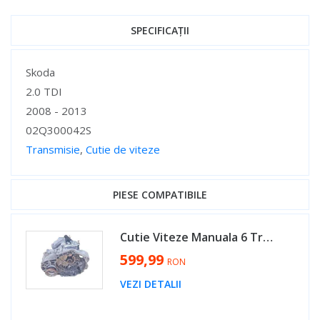
SPECIFICAȚII
Specificații
Skoda
2.0 TDI
2008 - 2013
02Q300042S
Transmisie
,
Cutie de viteze
Specificații
PIESE COMPATIBILE
Cutie Viteze Manuala 6 Trepte Cod HDV Seat Leon 1P 2.0 TDI 2004 - 2013 Cod 02Q300042S [X3006]
599,99
RON
VEZI DETALII