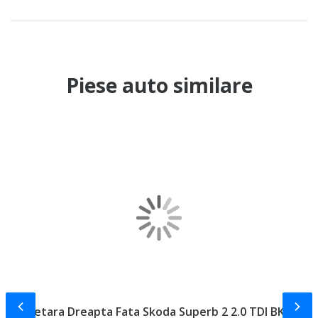
Piese auto similare
Slide-ul anterior
Slid
Planetara Dreapta Fata Skoda Superb 2 2.0 TDI BKD
C