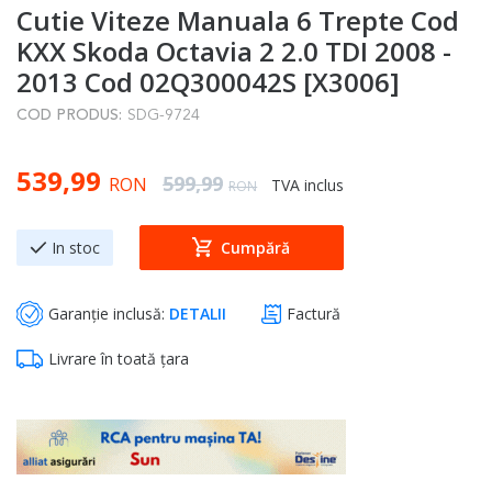
Cutie Viteze Manuala 6 Trepte Cod
to
the
KXX Skoda Octavia 2 2.0 TDI 2008 -
beginning
2013 Cod 02Q300042S [X3006]
of
COD PRODUS:
SDG-9724
the
images
Special Price
539,99
gallery
Regular Price
599,99
RON
TVA inclus
RON
In stoc
Cumpără
Garanție inclusă:
DETALII
Factură
Livrare în toată țara