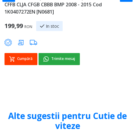
CFFB CLJA CFGB CBBB BMP 2008 - 2015 Cod
T
1K0407272EN [N0681]
0
199,99
9
In stoc
RON
Cumpără
Trimite mesaj
Alte sugestii pentru Cutie de
viteze