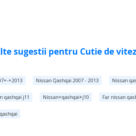
lte sugestii pentru Cutie de vite
07+-+2013
Nissan Qashqai 2007 - 2013
Nissan qa
n qashqai j11
Nissan+qashqai+j10
Far nissan qas
 qashqai