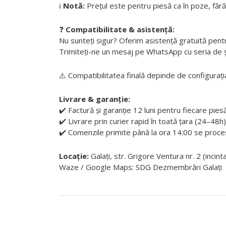
ℹ️
Notă:
Prețul este pentru piesă ca în poze, fără
❓
Compatibilitate & asistență:
Nu sunteți sigur? Oferim asistență gratuită pentru i
Trimiteți-ne un mesaj pe WhatsApp cu seria de șas
⚠️ Compatibilitatea finală depinde de configurația
Livrare & garanție:
✔️ Factură și garanție 12 luni pentru fiecare pies
✔️ Livrare prin curier rapid în toată țara (24–48h)
✔️ Comenzile primite până la ora 14:00 se proces
Locație:
Galați, str. Grigore Ventura nr. 2 (incin
Waze / Google Maps: SDG Dezmembrări Galați