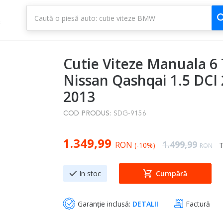
1
3
Cutie Viteze Manuala 6
Nissan Qashqai 1.5 DCI 
2013
COD PRODUS:
SDG-9156
Special Price
1.349,99
Regular Price
1.499,99
RON
(-10%)
T
RON
In stoc
Cumpără
Garanție inclusă:
DETALII
Factură