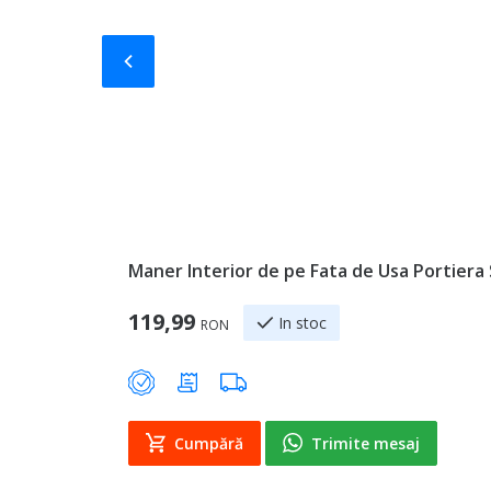
Slide-ul anterior
Maner Interior de pe Fata de Usa Portiera 
119,99
In stoc
RON
Cumpără
Trimite mesaj