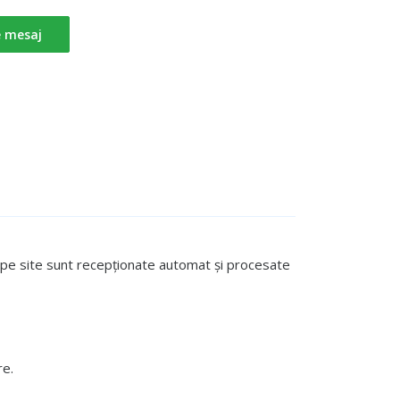
e mesaj
te pe site sunt recepționate automat și procesate
re.