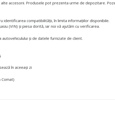
 alte accesorii. Produsele pot prezenta urme de depozitare. Pozele
dentificarea compatibilității, în limita informațiilor disponibile.
iu (VIN) și piesa dorită, iar noi vă ajutăm cu verificarea.
 autovehiculului și de datele furnizate de client.
ă
ează în aceeași zi
ta Comat)