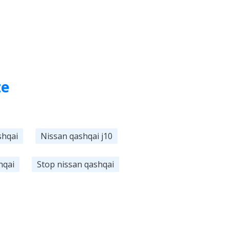
ze
shqai
Nissan qashqai j10
hqai
Stop nissan qashqai