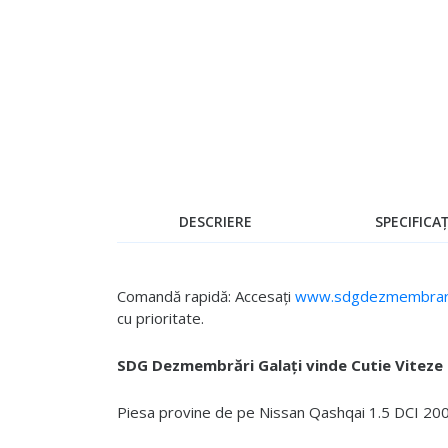
Skip
to
the
beginning
of
the
images
gallery
DESCRIERE
SPECIFICAȚ
Comandă rapidă: Accesați
www.sdgdezmembrari
cu prioritate.
SDG Dezmembrări Galați vinde Cutie Viteze
Piesa provine de pe Nissan Qashqai 1.5 DCI 2006 