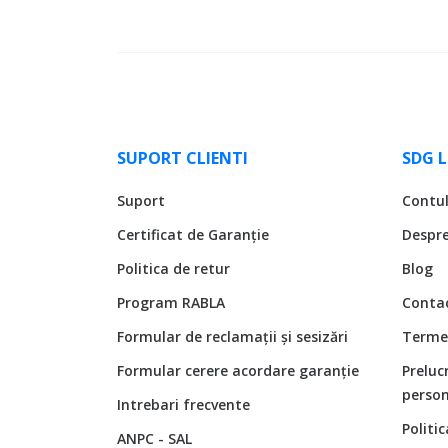
SUPORT CLIENTI
SDG 
Suport
Contu
Certificat de Garanție
Despr
Politica de retur
Blog
Program RABLA
Conta
Formular de reclamații și sesizări
Termen
Formular cerere acordare garanție
Preluc
person
Intrebari frecvente
Politi
ANPC - SAL