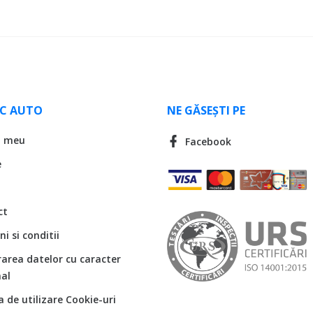
LC AUTO
NE GĂSEȘTI PE
l meu
Facebook
e
ct
i si conditii
rarea datelor cu caracter
al
ca de utilizare Cookie-uri