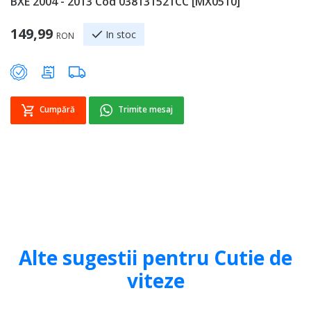
BXE 2004 - 2013 Cod 038131521CC [MX0510]
B
1
149,99
In stoc
RON
Sp
4
Cumpără
Trimite mesaj
Alte sugestii pentru Cutie de
viteze