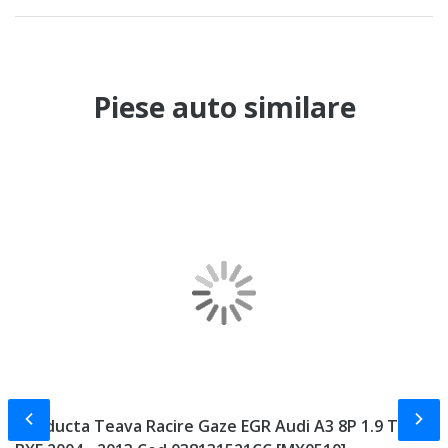
Piese auto similare
Slide-ul anterior
Slid
Conducta Teava Racire Gaze EGR Audi A3 8P 1.9 TDI
P