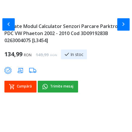
Slide-ul anterior
Slid
Unitate Modul Calculator Senzori Parcare Parktronic
C
PDC VW Phaeton 2002 - 2010 Cod 3D0919283B
-
0263004075 [L3454]
Sp
1
Special Price
134,99
Regular Price
In stoc
149,99
RON
RON
Cumpără
Trimite mesaj