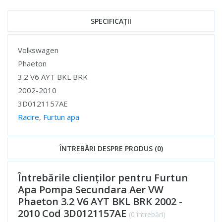
SPECIFICAȚII
Specificații
Volkswagen
Phaeton
3.2 V6 AYT BKL BRK
2002-2010
3D0121157AE
Racire
,
Furtun apa
Specificații
ÎNTREBĂRI DESPRE PRODUS (0)
Întrebările clienților pentru Furtun
Apa Pompa Secundara Aer VW
Phaeton 3.2 V6 AYT BKL BRK 2002 -
2010 Cod 3D0121157AE
(0 întrebări)