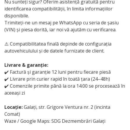
Nu sunteți sigur? Oferim asistență gratuită pentru
identificarea compatibilității, în limita informațiilor
disponibile.
Trimiteți-ne un mesaj pe WhatsApp cu seria de șasiu
(VIN) și piesa dorită, iar noi vă ajutăm cu verificarea.
⚠️ Compatibilitatea finală depinde de configurația
autovehiculului și de datele furnizate de client.
Livrare & garanție:
✔️ Factură și garanție 12 luni pentru fiecare piesă
✔️ Livrare prin curier rapid în toată țara (24–48h)
✔️ Comenzile primite până la ora 14:00 se procesează în
aceeași zi
Locație:
Galați, str. Grigore Ventura nr. 2 (incinta
Comat)
Waze / Google Maps: SDG Dezmembrări Galați