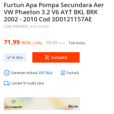
Furtun Apa Pompa Secundara Aer
to
the
VW Phaeton 3.2 V6 AYT BKL BRK
beginning
2002 - 2010 Cod 3D0121157AE
of
COD PRODUS:
SDG-A6584
the
images
Special Price
71,99
gallery
Regular Price
79,99
RON
(-10%)
TVA inclus
RON
In stoc
Cumpără
Garanție inclusă:
DETALII
Factură
Livrare în toată țara