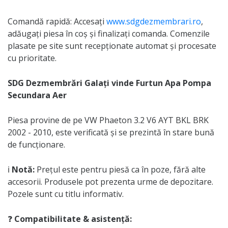
Comandă rapidă: Accesați
www.sdgdezmembrari.ro
,
adăugați piesa în coș și finalizați comanda. Comenzile
plasate pe site sunt recepționate automat și procesate
cu prioritate.
SDG Dezmembrări Galați vinde Furtun Apa Pompa
Secundara Aer
Piesa provine de pe VW Phaeton 3.2 V6 AYT BKL BRK
2002 - 2010, este verificată și se prezintă în stare bună
de funcționare.
ℹ️
Notă:
Prețul este pentru piesă ca în poze, fără alte
accesorii. Produsele pot prezenta urme de depozitare.
Pozele sunt cu titlu informativ.
❓
Compatibilitate & asistență: