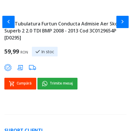
Slide-ul anterior
Slid
Tub Tubulatura Furtun Conducta Admisie Aer Skoda
T
Superb 2 2.0 TDI BMP 2008 - 2013 Cod 3C0129654P
T
[D0295]
2
59,99
7
In stoc
RON
Cumpără
Trimite mesaj
SUPORT CLIENTI