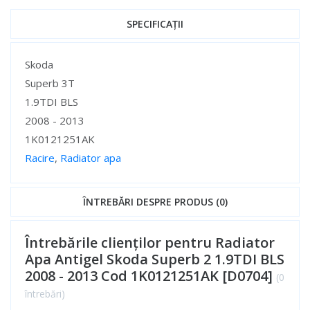
SPECIFICAȚII
Specificații
Skoda
Superb 3T
1.9TDI BLS
2008 - 2013
1K0121251AK
Racire
,
Radiator apa
Specificații
ÎNTREBĂRI DESPRE PRODUS (0)
Întrebările clienților pentru Radiator
Apa Antigel Skoda Superb 2 1.9TDI BLS
2008 - 2013 Cod 1K0121251AK [D0704]
(0
întrebări)