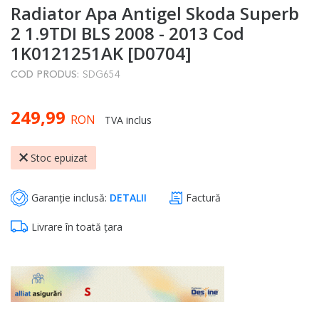
Radiator Apa Antigel Skoda Superb
to
the
2 1.9TDI BLS 2008 - 2013 Cod
beginning
1K0121251AK [D0704]
of
COD PRODUS:
SDG654
the
images
249,99
gallery
RON
TVA inclus
Stoc epuizat
Garanție inclusă:
DETALII
Factură
Livrare în toată țara