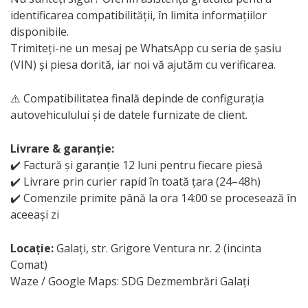
identificarea compatibilității, în limita informațiilor
disponibile.
Trimiteți-ne un mesaj pe WhatsApp cu seria de șasiu
(VIN) și piesa dorită, iar noi vă ajutăm cu verificarea.
⚠️ Compatibilitatea finală depinde de configurația
autovehiculului și de datele furnizate de client.
Livrare & garanție:
✔️ Factură și garanție 12 luni pentru fiecare piesă
✔️ Livrare prin curier rapid în toată țara (24–48h)
✔️ Comenzile primite până la ora 14:00 se procesează în
aceeași zi
Locație:
Galați, str. Grigore Ventura nr. 2 (incinta
Comat)
Waze / Google Maps: SDG Dezmembrări Galați