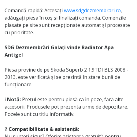
Comandă rapidă: Accesați
www.sdgdezmembrari.ro
,
adăugați piesa în coș și finalizați comanda. Comenzile
plasate pe site sunt recepționate automat și procesate
cu prioritate.
SDG Dezmembrări Galați vinde Radiator Apa
Antigel
Piesa provine de pe Skoda Superb 2 1.9TDI BLS 2008 -
2013, este verificată și se prezintă în stare bună de
funcționare.
ℹ️
Notă:
Prețul este pentru piesă ca în poze, fără alte
accesorii. Produsele pot prezenta urme de depozitare.
Pozele sunt cu titlu informativ.
❓
Compatibilitate & asistență:
Nu sunteți sigur? Oferim asistență gratuită pentru