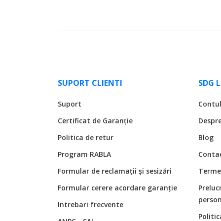
SUPORT CLIENTI
SDG 
Suport
Contu
Certificat de Garanție
Despr
Politica de retur
Blog
Program RABLA
Conta
Formular de reclamații și sesizări
Termen
Formular cerere acordare garanție
Preluc
person
Intrebari frecvente
Politi