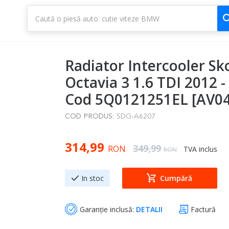
1
3
Radiator Intercooler Sk
Octavia 3 1.6 TDI 2012 -
Cod 5Q0121251EL [AV04
COD PRODUS:
SDG-A6207
Special Price
314,99
Regular Price
349,99
RON
TVA inclus
RON
In stoc
Cumpără
Garanție inclusă:
DETALII
Factură