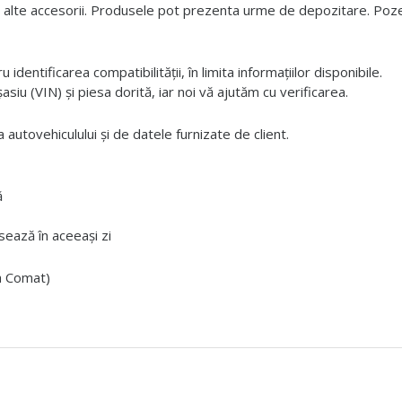
 alte accesorii. Produsele pot prezenta urme de depozitare. Pozele
dentificarea compatibilității, în limita informațiilor disponibile.
iu (VIN) și piesa dorită, iar noi vă ajutăm cu verificarea.
 autovehiculului și de datele furnizate de client.
ă
ează în aceeași zi
ta Comat)