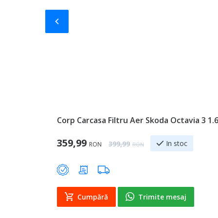
Slide-ul anterior
Corp Carcasa Filtru Aer Skoda Octavia 3 
Special Price
359,99
Regular Price
In stoc
399,99
RON
RON
Cumpără
Trimite mesaj