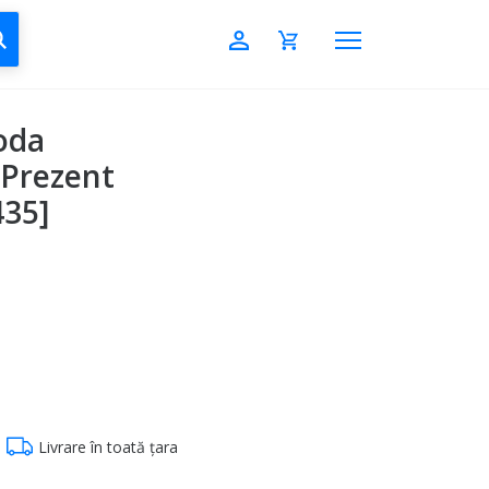
CAUTĂ
oda
 Prezent
35]
Livrare în toată țara