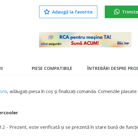
Adaugă la favorite
Trimit
II
PIESE COMPATIBILE
ÎNTREBĂRI DESPRE PROD
.ro
, adăugați piesa în coș și finalizați comanda. Comenzile plasa
ercooler
 - Prezent, este verificată și se prezintă în stare bună de funcți