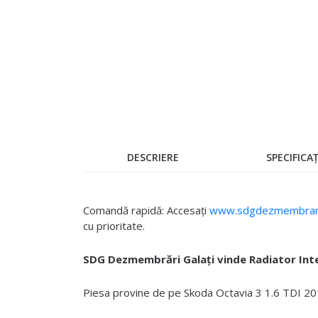
Skip
to
the
beginning
of
the
images
gallery
DESCRIERE
SPECIFICAȚ
Comandă rapidă: Accesați
www.sdgdezmembrari
cu prioritate.
SDG Dezmembrări Galați vinde Radiator Int
Piesa provine de pe Skoda Octavia 3 1.6 TDI 2012