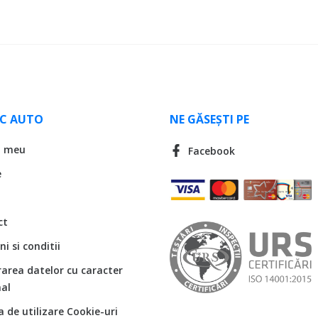
LC AUTO
NE GĂSEȘTI PE
l meu
Facebook
e
ct
i si conditii
rarea datelor cu caracter
al
ca de utilizare Cookie-uri