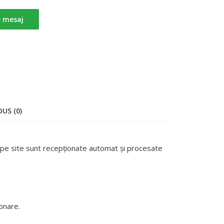
e mesaj
US (0)
te pe site sunt recepționate automat și procesate
onare.