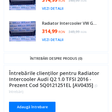
Regular Price
349,99
RON
RON
VEZI DETALII
Radiator Intercooler VW Golf 7 1.6 TDI 2013 - 2017 Cod 5Q0121251EL [AV0435]
Special Price
314,99
Regular Price
349,99
RON
RON
VEZI DETALII
ÎNTREBĂRI DESPRE PRODUS (0)
Întrebările clienților pentru Radiator
Intercooler Audi Q2 1.0 TFSI 2016 -
Prezent Cod 5Q0121251EL [AV0435]
(0
întrebări)
Adaugă întrebare