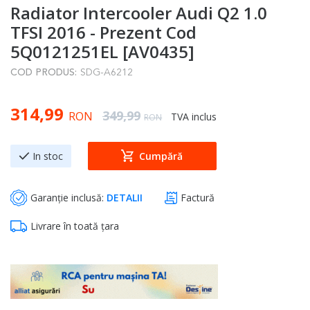
Radiator Intercooler Audi Q2 1.0
to
the
TFSI 2016 - Prezent Cod
beginning
5Q0121251EL [AV0435]
of
COD PRODUS:
SDG-A6212
the
images
Special Price
314,99
gallery
Regular Price
349,99
RON
TVA inclus
RON
In stoc
Cumpără
Garanție inclusă:
DETALII
Factură
Livrare în toată țara