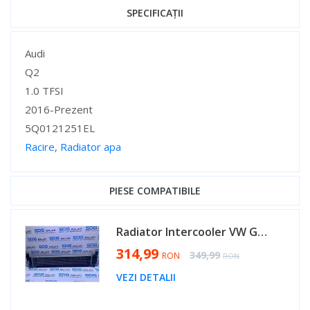
SPECIFICAȚII
Specificații
Audi
Q2
1.0 TFSI
2016-Prezent
5Q0121251EL
Racire
,
Radiator apa
Specificații
PIESE COMPATIBILE
Radiator Intercooler VW Golf 7 1.2 TSI 2013 - 2017 Cod 5Q0121251EL [AV0435]
Special Price
314,99
Regular Price
349,99
RON
RON
VEZI DETALII