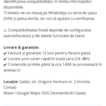
identificarea compatibilității, în limita informațiilor
disponibile.
Trimiteți-ne un mesaj pe WhatsApp cu seria de șasiu
(VIN) și piesa dorită, iar noi vă ajutăm cu verificarea.
⚠️ Compatibilitatea finală depinde de configurația
autovehiculului și de datele furnizate de client.
Livrare & garanție:
✔️ Factură și garanție 12 luni pentru fiecare piesă
✔️ Livrare prin curier rapid în toată țara (24–48h)
✔️ Comenzile primite până la ora 14:00 se procesează în
aceeași zi
Locație:
Galați, str. Grigore Ventura nr. 2 (incinta
Comat)
Waze / Google Maps: SDG Dezmembrări Galați