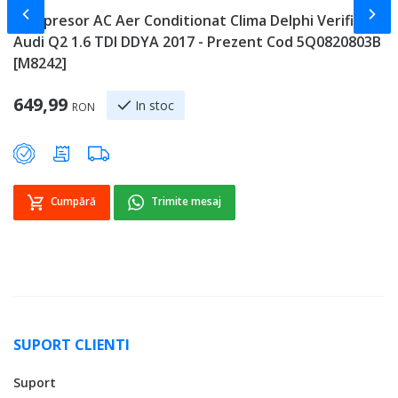
Slide-ul anterior
Slid
Compresor AC Aer Conditionat Clima Delphi Verificat
A
Audi Q2 1.6 TDI DDYA 2017 - Prezent Cod 5Q0820803B
P
[M8242]
Sp
3
649,99
In stoc
RON
Cumpără
Trimite mesaj
SUPORT CLIENTI
Suport