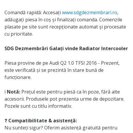
Comandă rapidă: Accesați
www.sdgdezmembrari.ro
,
adăugați piesa în coș și finalizați comanda. Comenzile
plasate pe site sunt recepționate automat și procesate
cu prioritate.
SDG Dezmembrări Galați vinde Radiator Intercooler
Piesa provine de pe Audi Q2 1.0 TFSI 2016 - Prezent,
este verificată și se prezintă în stare bună de
funcționare.
ℹ️
Notă:
Prețul este pentru piesă ca în poze, fără alte
accesorii. Produsele pot prezenta urme de depozitare.
Pozele sunt cu titlu informativ.
❓
Compatibilitate & asistență:
Nu sunteți sigur? Oferim asistență gratuită pentru