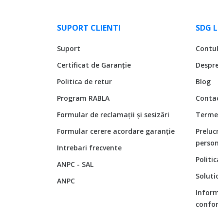
SUPORT CLIENTI
SDG 
Suport
Contu
Certificat de Garanție
Despr
Politica de retur
Blog
Program RABLA
Conta
Formular de reclamații și sesizări
Termen
Formular cerere acordare garanție
Preluc
person
Intrebari frecvente
Politi
ANPC - SAL
Soluti
ANPC
Inform
confor