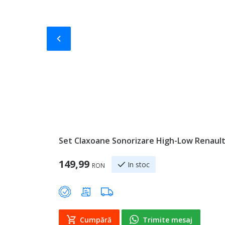
Slide-ul anterior
Set Claxoane Sonorizare High-Low Renault 
149,99
In stoc
RON
Cumpără
Trimite mesaj