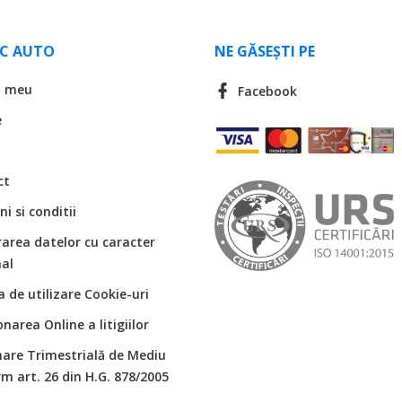
LC AUTO
NE GĂSEȘTI PE
l meu
Facebook
e
ct
i si conditii
rarea datelor cu caracter
al
ca de utilizare Cookie-uri
onarea Online a litigiilor
are Trimestrială de Mediu
m art. 26 din H.G. 878/2005