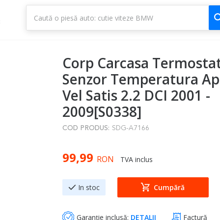
1
3
Corp Carcasa Termostat
Senzor Temperatura Ap
Vel Satis 2.2 DCI 2001 -
2009[S0338]
COD PRODUS:
SDG-A7166
99,99
RON
TVA inclus
In stoc
Cumpără
Garanție inclusă:
DETALII
Factură