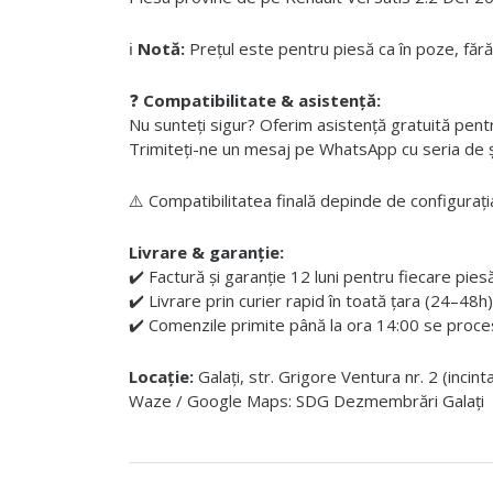
ℹ️
Notă:
Prețul este pentru piesă ca în poze, fără
❓
Compatibilitate & asistență:
Nu sunteți sigur? Oferim asistență gratuită pentru i
Trimiteți-ne un mesaj pe WhatsApp cu seria de șas
⚠️ Compatibilitatea finală depinde de configurația
Livrare & garanție:
✔️ Factură și garanție 12 luni pentru fiecare pies
✔️ Livrare prin curier rapid în toată țara (24–48h)
✔️ Comenzile primite până la ora 14:00 se proces
Locație:
Galați, str. Grigore Ventura nr. 2 (incin
Waze / Google Maps: SDG Dezmembrări Galați