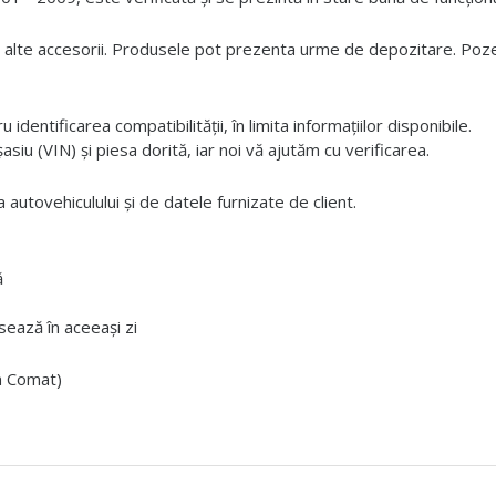
 alte accesorii. Produsele pot prezenta urme de depozitare. Pozele
dentificarea compatibilității, în limita informațiilor disponibile.
iu (VIN) și piesa dorită, iar noi vă ajutăm cu verificarea.
 autovehiculului și de datele furnizate de client.
ă
ează în aceeași zi
ta Comat)