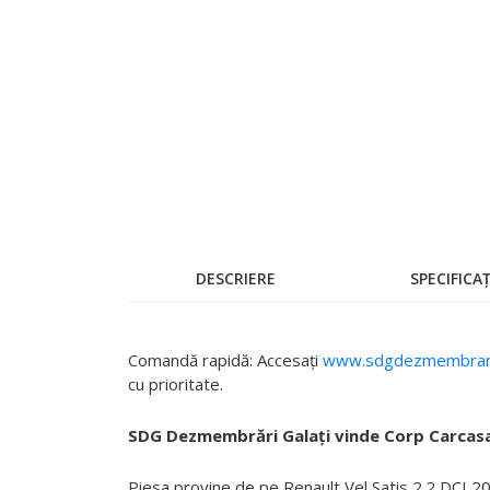
Skip
to
the
beginning
of
the
images
gallery
DESCRIERE
SPECIFICAȚ
Comandă rapidă: Accesați
www.sdgdezmembrari
cu prioritate.
SDG Dezmembrări Galați vinde Corp Carcas
Piesa provine de pe Renault Vel Satis 2.2 DCI 200