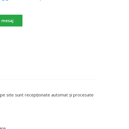
e mesaj
te pe site sunt recepționate automat și procesate
are.