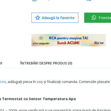
Adaugă la favorite
Trimit
II
ÎNTREBĂRI DESPRE PRODUS (0)
.ro
, adăugați piesa în coș și finalizați comanda. Comenzile plasa
a Termostat cu Senzor Temperatura Apa
1 - 2009, este verificată și se prezintă în stare bună de funcțion