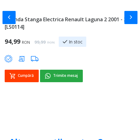
Slide-ul anterior
Slid
Oglinda Stanga Electrica Renault Laguna 2 2001 - 2007
D
[LS0114]
C
Special Price
Sp
94,99
8
Regular Price
In stoc
99,99
RON
RON
Cumpără
Trimite mesaj