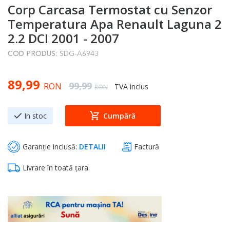
Corp Carcasa Termostat cu Senzor
to
the
Temperatura Apa Renault Laguna 2
beginning
2.2 DCI 2001 - 2007
of
COD PRODUS:
SDG-A6943
the
images
Special Price
89,99
gallery
Regular Price
99,99
RON
TVA inclus
RON
In stoc
Cumpără
Garanție inclusă:
DETALII
Factură
Livrare în toată țara