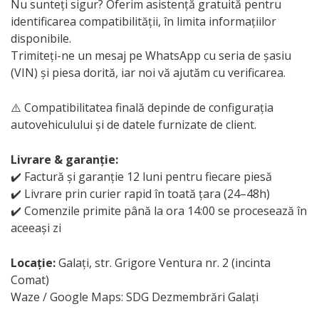
Nu sunteți sigur? Oferim asistență gratuită pentru
identificarea compatibilității, în limita informațiilor
disponibile.
Trimiteți-ne un mesaj pe WhatsApp cu seria de șasiu
(VIN) și piesa dorită, iar noi vă ajutăm cu verificarea.
⚠️ Compatibilitatea finală depinde de configurația
autovehiculului și de datele furnizate de client.
Livrare & garanție:
✔️ Factură și garanție 12 luni pentru fiecare piesă
✔️ Livrare prin curier rapid în toată țara (24–48h)
✔️ Comenzile primite până la ora 14:00 se procesează în
aceeași zi
Locație:
Galați, str. Grigore Ventura nr. 2 (incinta
Comat)
Waze / Google Maps: SDG Dezmembrări Galați