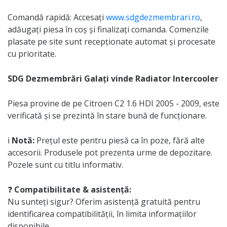
Comandă rapidă: Accesați
www.sdgdezmembrari.ro
,
adăugați piesa în coș și finalizați comanda. Comenzile
plasate pe site sunt recepționate automat și procesate
cu prioritate.
SDG Dezmembrări Galați vinde Radiator Intercooler
Piesa provine de pe Citroen C2 1.6 HDI 2005 - 2009, este
verificată și se prezintă în stare bună de funcționare.
ℹ️
Notă:
Prețul este pentru piesă ca în poze, fără alte
accesorii. Produsele pot prezenta urme de depozitare.
Pozele sunt cu titlu informativ.
❓
Compatibilitate & asistență:
Nu sunteți sigur? Oferim asistență gratuită pentru
identificarea compatibilității, în limita informațiilor
disponibile.