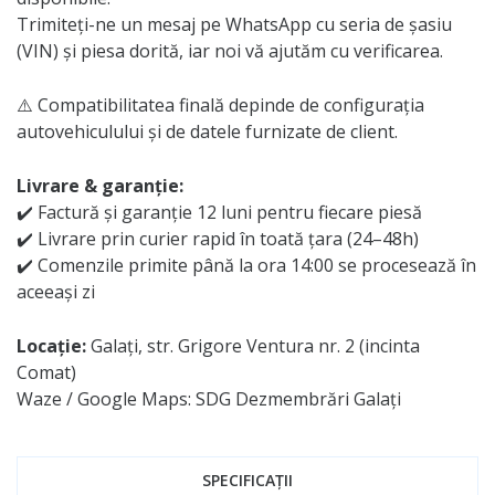
Trimiteți-ne un mesaj pe WhatsApp cu seria de șasiu
(VIN) și piesa dorită, iar noi vă ajutăm cu verificarea.
⚠️ Compatibilitatea finală depinde de configurația
autovehiculului și de datele furnizate de client.
Livrare & garanție:
✔️ Factură și garanție 12 luni pentru fiecare piesă
✔️ Livrare prin curier rapid în toată țara (24–48h)
✔️ Comenzile primite până la ora 14:00 se procesează în
aceeași zi
Locație:
Galați, str. Grigore Ventura nr. 2 (incinta
Comat)
Waze / Google Maps: SDG Dezmembrări Galați
SPECIFICAȚII