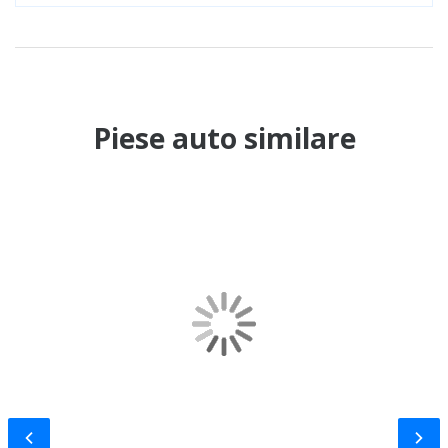
Piese auto similare
Slide-ul anterior
Slid