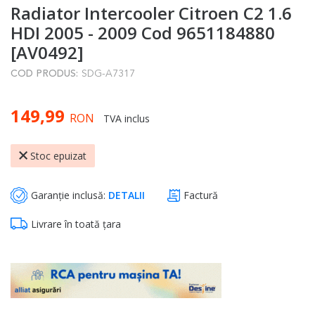
Radiator Intercooler Citroen C2 1.6
to
the
HDI 2005 - 2009 Cod 9651184880
beginning
[AV0492]
of
COD PRODUS:
SDG-A7317
the
images
149,99
gallery
RON
TVA inclus
Stoc epuizat
Garanție inclusă:
DETALII
Factură
Livrare în toată țara