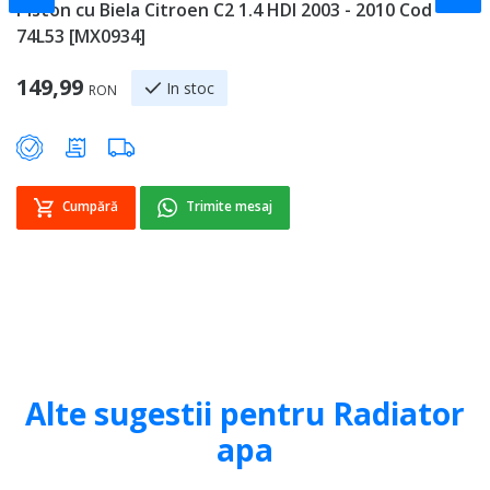
Piston cu Biela Citroen C2 1.4 HDI 2003 - 2010 Cod
P
74L53 [MX0934]
2
149,99
9
In stoc
RON
Cumpără
Trimite mesaj
Alte sugestii pentru Radiator
apa