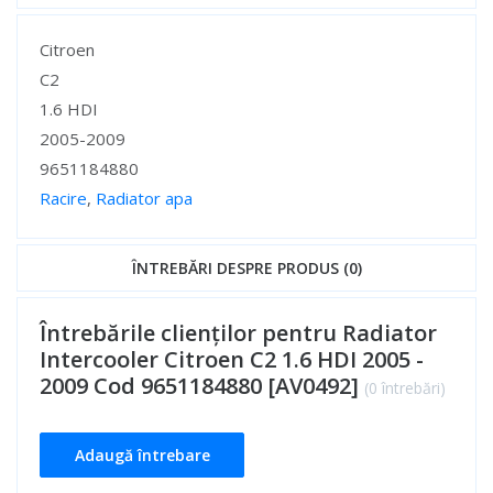
Specificații
Citroen
C2
1.6 HDI
2005-2009
9651184880
Racire
,
Radiator apa
Specificații
ÎNTREBĂRI DESPRE PRODUS (0)
Întrebările clienților pentru Radiator
Intercooler Citroen C2 1.6 HDI 2005 -
2009 Cod 9651184880 [AV0492]
(0 întrebări)
Adaugă întrebare