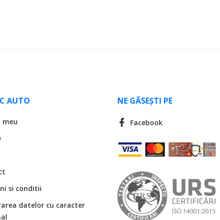
LC AUTO
NE GĂSEȘTI PE
l meu
Facebook
e
ct
i si conditii
rarea datelor cu caracter
al