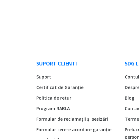
SUPORT CLIENTI
SDG 
Suport
Contu
Certificat de Garanție
Despr
Politica de retur
Blog
Program RABLA
Conta
Formular de reclamații și sesizări
Termen
Formular cerere acordare garanție
Preluc
person