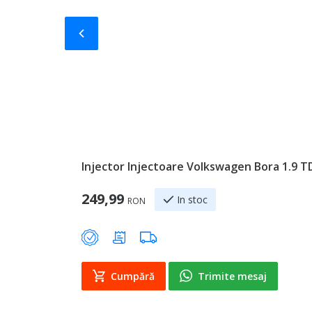
Slide-ul anterior
Injector Injectoare Volkswagen Bora 1.9 T
249,99
In stoc
RON
Cumpără
Trimite mesaj