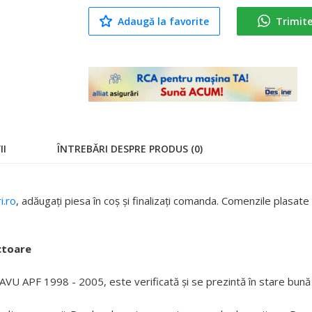
Adaugă la favorite
Trimit
II
ÎNTREBĂRI DESPRE PRODUS (0)
.ro
, adăugați piesa în coș și finalizați comanda. Comenzile plasa
ctoare
U APF 1998 - 2005, este verificată și se prezintă în stare bună 