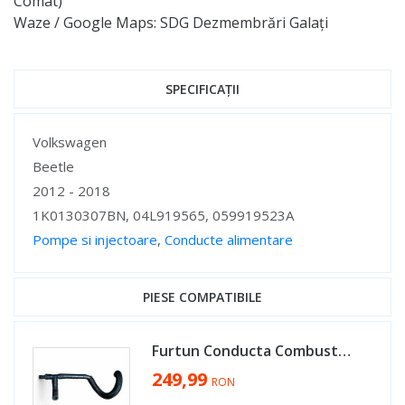
Comat)
Waze / Google Maps: SDG Dezmembrări Galați
SPECIFICAȚII
Specificații
Volkswagen
Beetle
2012 - 2018
1K0130307BN, 04L919565, 059919523A
Pompe si injectoare
,
Conducte alimentare
Specificații
PIESE COMPATIBILE
Furtun Conducta Combustibil cu Senzor Temperatura Volkswagen Caddy 2.0 TDI CUU 2016 - 2020 Cod 1K0130307BN, 04L919565, 059919523A [MX0618]
249,99
RON