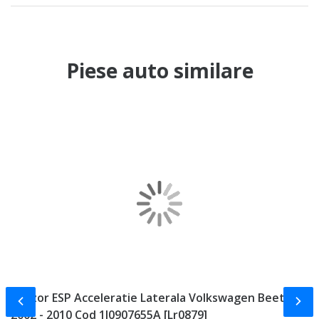
Piese auto similare
Senzor ESP Acceleratie Laterala Volkswagen Beetle
P
Slide-ul anterior
Slid
2002 - 2010 Cod 1J0907655A [Lr0879]
B