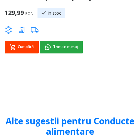
[
129,99
In stoc
RON
5
Cumpără
Trimite mesaj
Alte sugestii pentru Conducte
alimentare