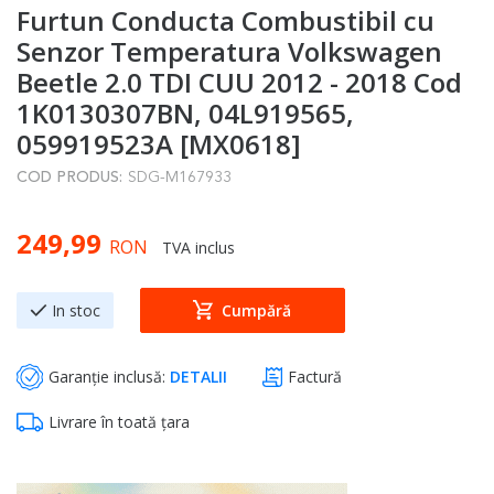
Furtun Conducta Combustibil cu
to
the
Senzor Temperatura Volkswagen
beginning
Beetle 2.0 TDI CUU 2012 - 2018 Cod
of
1K0130307BN, 04L919565,
the
059919523A [MX0618]
images
gallery
COD PRODUS:
SDG-M167933
249,99
RON
TVA inclus
In stoc
Cumpără
Garanție inclusă:
DETALII
Factură
Livrare în toată țara