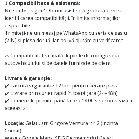
❓
Compatibilitate & asistență:
Nu sunteți sigur? Oferim asistență gratuită pentru
identificarea compatibilității, în limita informațiilor
disponibile.
Trimiteți-ne un mesaj pe WhatsApp cu seria de șasiu
(VIN) și piesa dorită, iar noi vă ajutăm cu verificarea.
⚠️ Compatibilitatea finală depinde de configurația
autovehiculului și de datele furnizate de client.
Livrare & garanție:
✔️ Factură și garanție 12 luni pentru fiecare piesă
✔️ Livrare prin curier rapid în toată țara (24–48h)
✔️ Comenzile primite până la ora 14:00 se procesează în
aceeași zi
Locație:
Galați, str. Grigore Ventura nr. 2 (incinta
Comat)
Waze / Google Maps: SDG Dezmembrări Galați