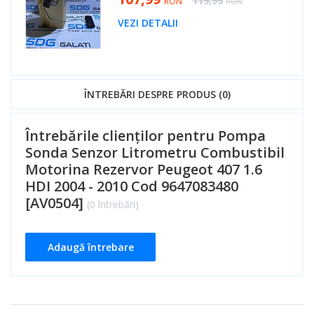
119,99
RON
RON
VEZI DETALII
ÎNTREBĂRI DESPRE PRODUS (0)
Întrebările clienților pentru Pompa
Sonda Senzor Litrometru Combustibil
Motorina Rezervor Peugeot 407 1.6
HDI 2004 - 2010 Cod 9647083480
[AV0504]
(0 întrebări)
Adaugă întrebare