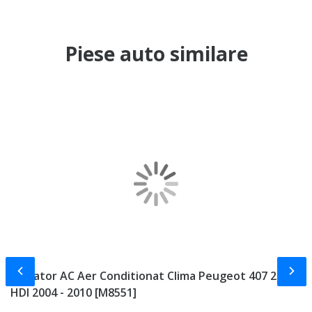
Piese auto similare
Slide-ul anterior
Slid
Radiator AC Aer Conditionat Clima Peugeot 407 2.0
T
HDI 2004 - 2010 [M8551]
S
9