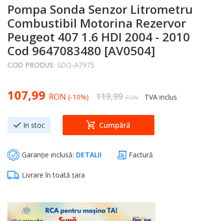
Pompa Sonda Senzor Litrometru
to
the
Combustibil Motorina Rezervor
beginning
Peugeot 407 1.6 HDI 2004 - 2010
of
Cod 9647083480 [AV0504]
the
COD PRODUS:
SDG-A7975
images
gallery
Special Price
107,99
Regular Price
119,99
RON
(-10%)
TVA inclus
RON
In stoc
Cumpără
Garanție inclusă:
DETALII
Factură
Livrare în toată țara