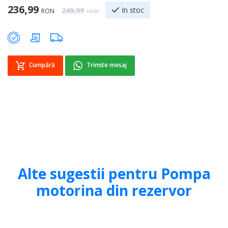
Special Price
236,99
Regular Price
In stoc
249,99
RON
RON
Sp
1
Cumpără
Trimite mesaj
Alte sugestii pentru Pompa
motorina din rezervor