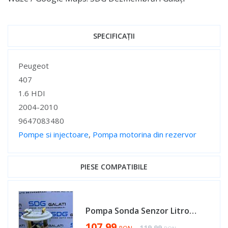
SPECIFICAȚII
Specificații
Peugeot
407
1.6 HDI
2004-2010
9647083480
Pompe si injectoare
,
Pompa motorina din rezervor
Specificații
PIESE COMPATIBILE
Pompa Sonda Senzor Litrometru Combustibil Motorina Rezervor Citroen C5 3 1.6 HDI 2004 - 2008 Cod 9647083480 [AV0504]
Special Price
107,99
Regular Price
119,99