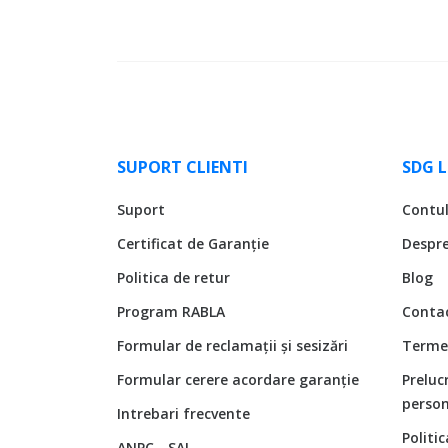
SUPORT CLIENTI
SDG 
Suport
Contu
Certificat de Garanție
Despr
Politica de retur
Blog
Program RABLA
Conta
Formular de reclamații și sesizări
Termen
Formular cerere acordare garanție
Preluc
person
Intrebari frecvente
Politi
ANPC - SAL