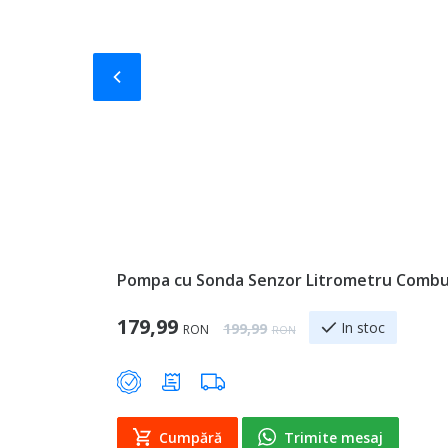
Slide-ul anterior
Pompa cu Sonda Senzor Litrometru Combust
Special Price
179,99
Regular Price
In stoc
199,99
RON
RON
Cumpără
Trimite mesaj