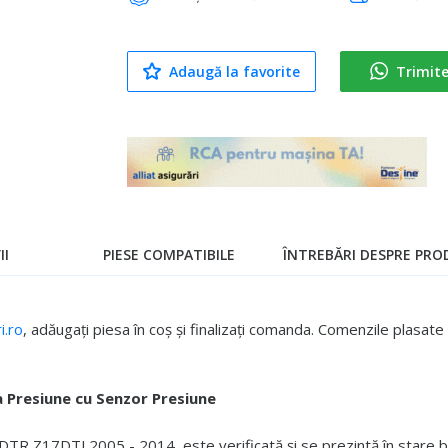
Adaugă la favorite
Trimit
II
PIESE COMPATIBILE
ÎNTREBĂRI DESPRE PROD
.ro
, adăugați piesa în coș și finalizați comanda. Comenzile plasa
 Presiune cu Senzor Presiune
R Z17DTJ 2005 - 2014, este verificată și se prezintă în stare b