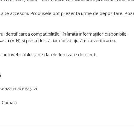
 alte accesorii. Produsele pot prezenta urme de depozitare. Pozele
dentificarea compatibilității, în limita informațiilor disponibile.
iu (VIN) și piesa dorită, iar noi vă ajutăm cu verificarea.
 autovehiculului și de datele furnizate de client.
ă
ează în aceeași zi
ta Comat)