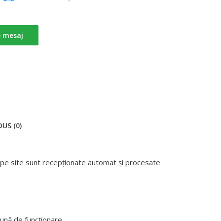
e mesaj
US (0)
te pe site sunt recepționate automat și procesate
ună de funcționare.