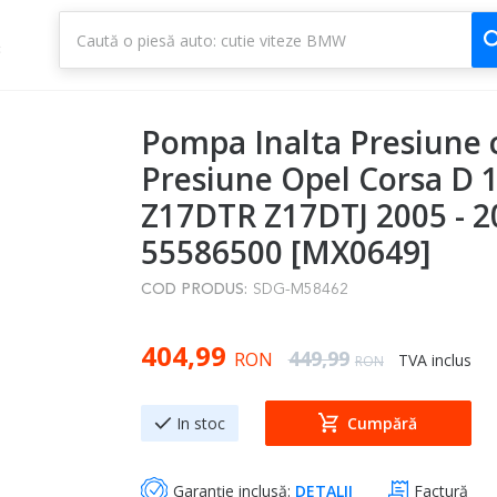
1
3
Pompa Inalta Presiune 
Presiune Opel Corsa D 1
Z17DTR Z17DTJ 2005 - 2
55586500 [MX0649]
COD PRODUS:
SDG-M58462
Special Price
404,99
Regular Price
449,99
RON
TVA inclus
RON
In stoc
Cumpără
Garanție inclusă:
DETALII
Factură