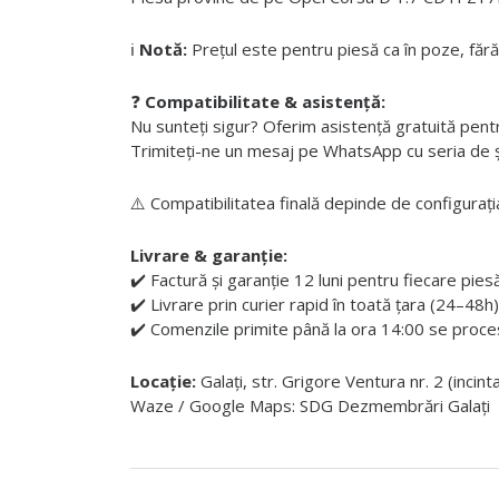
ℹ️
Notă:
Prețul este pentru piesă ca în poze, fără
❓
Compatibilitate & asistență:
Nu sunteți sigur? Oferim asistență gratuită pentru i
Trimiteți-ne un mesaj pe WhatsApp cu seria de șas
⚠️ Compatibilitatea finală depinde de configurația
Livrare & garanție:
✔️ Factură și garanție 12 luni pentru fiecare pies
✔️ Livrare prin curier rapid în toată țara (24–48h)
✔️ Comenzile primite până la ora 14:00 se proces
Locație:
Galați, str. Grigore Ventura nr. 2 (incin
Waze / Google Maps: SDG Dezmembrări Galați