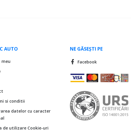
LC AUTO
NE GĂSEȘTI PE
l meu
Facebook
e
ct
i si conditii
rarea datelor cu caracter
al
ca de utilizare Cookie-uri