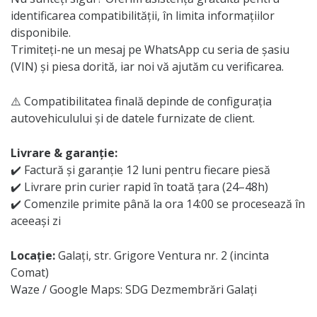
identificarea compatibilității, în limita informațiilor
disponibile.
Trimiteți-ne un mesaj pe WhatsApp cu seria de șasiu
(VIN) și piesa dorită, iar noi vă ajutăm cu verificarea.
⚠️ Compatibilitatea finală depinde de configurația
autovehiculului și de datele furnizate de client.
Livrare & garanție:
✔️ Factură și garanție 12 luni pentru fiecare piesă
✔️ Livrare prin curier rapid în toată țara (24–48h)
✔️ Comenzile primite până la ora 14:00 se procesează în
aceeași zi
Locație:
Galați, str. Grigore Ventura nr. 2 (incinta
Comat)
Waze / Google Maps: SDG Dezmembrări Galați