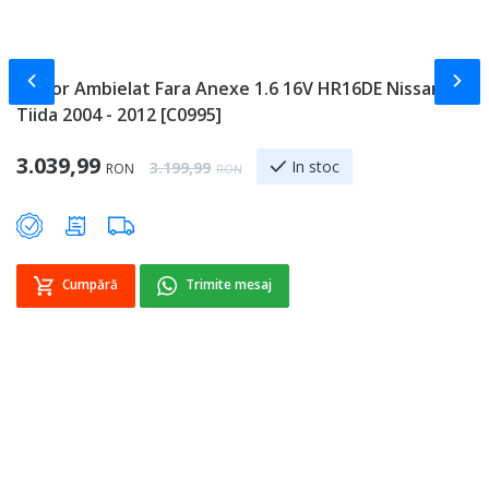
Slide-ul anterior
Slid
Motor Ambielat Fara Anexe 1.6 16V HR16DE Nissan
V
Tiida 2004 - 2012 [C0995]
T
Special Price
Sp
3.039,99
7
Regular Price
In stoc
3.199,99
RON
RON
Cumpără
Trimite mesaj