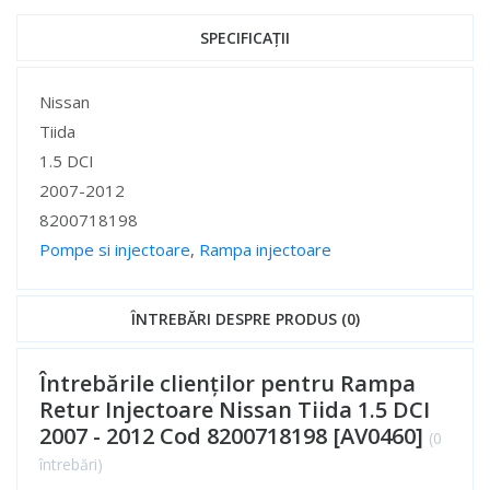
SPECIFICAȚII
Specificații
Nissan
Tiida
1.5 DCI
2007-2012
8200718198
Pompe si injectoare
,
Rampa injectoare
Specificații
ÎNTREBĂRI DESPRE PRODUS (0)
Întrebările clienților pentru Rampa
Retur Injectoare Nissan Tiida 1.5 DCI
2007 - 2012 Cod 8200718198 [AV0460]
(0
întrebări)