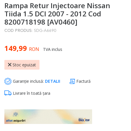
Rampa Retur Injectoare Nissan
to
the
Tiida 1.5 DCI 2007 - 2012 Cod
beginning
8200718198 [AV0460]
of
COD PRODUS:
SDG-A6690
the
images
149,99
gallery
RON
TVA inclus
Stoc epuizat
Garanție inclusă:
DETALII
Factură
Livrare în toată țara