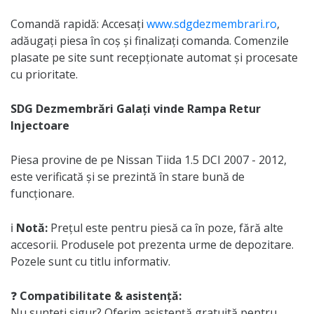
Comandă rapidă: Accesați
www.sdgdezmembrari.ro
,
adăugați piesa în coș și finalizați comanda. Comenzile
plasate pe site sunt recepționate automat și procesate
cu prioritate.
SDG Dezmembrări Galați vinde Rampa Retur
Injectoare
Piesa provine de pe Nissan Tiida 1.5 DCI 2007 - 2012,
este verificată și se prezintă în stare bună de
funcționare.
ℹ️
Notă:
Prețul este pentru piesă ca în poze, fără alte
accesorii. Produsele pot prezenta urme de depozitare.
Pozele sunt cu titlu informativ.
❓
Compatibilitate & asistență:
Nu sunteți sigur? Oferim asistență gratuită pentru