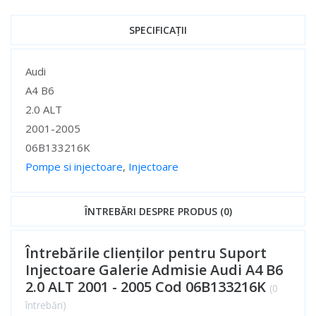
SPECIFICAȚII
Specificații
Audi
A4 B6
2.0 ALT
2001-2005
06B133216K
Pompe si injectoare
,
Injectoare
Specificații
ÎNTREBĂRI DESPRE PRODUS (0)
Întrebările clienților pentru Suport
Injectoare Galerie Admisie Audi A4 B6
2.0 ALT 2001 - 2005 Cod 06B133216K
(0
întrebări)