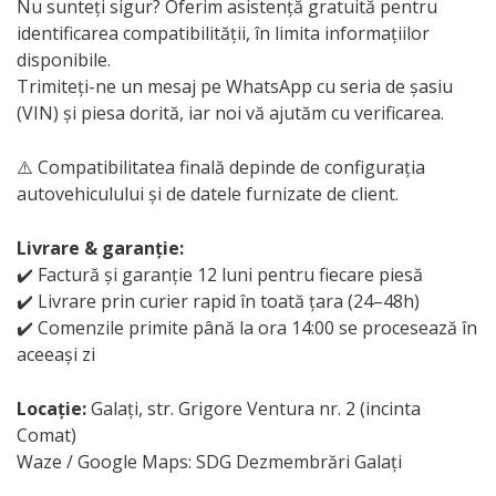
Nu sunteți sigur? Oferim asistență gratuită pentru
identificarea compatibilității, în limita informațiilor
disponibile.
Trimiteți-ne un mesaj pe WhatsApp cu seria de șasiu
(VIN) și piesa dorită, iar noi vă ajutăm cu verificarea.
⚠️ Compatibilitatea finală depinde de configurația
autovehiculului și de datele furnizate de client.
Livrare & garanție:
✔️ Factură și garanție 12 luni pentru fiecare piesă
✔️ Livrare prin curier rapid în toată țara (24–48h)
✔️ Comenzile primite până la ora 14:00 se procesează în
aceeași zi
Locație:
Galați, str. Grigore Ventura nr. 2 (incinta
Comat)
Waze / Google Maps: SDG Dezmembrări Galați