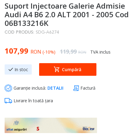
Suport Injectoare Galerie Admisie
to
the
Audi A4 B6 2.0 ALT 2001 - 2005 Cod
beginning
06B133216K
of
COD PRODUS:
SDG-A6274
the
images
Special Price
107,99
gallery
Regular Price
119,99
RON
(-10%)
TVA inclus
RON
In stoc
Cumpără
Garanție inclusă:
DETALII
Factură
Livrare în toată țara