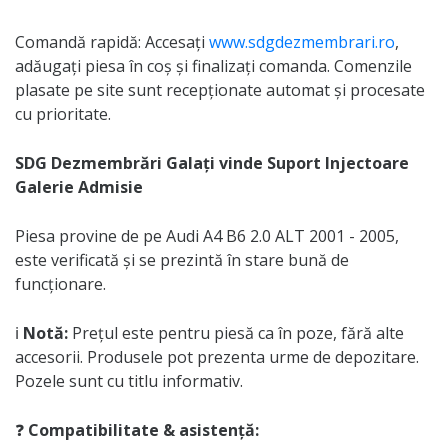
Comandă rapidă: Accesați
www.sdgdezmembrari.ro
,
adăugați piesa în coș și finalizați comanda. Comenzile
plasate pe site sunt recepționate automat și procesate
cu prioritate.
SDG Dezmembrări Galați vinde Suport Injectoare
Galerie Admisie
Piesa provine de pe Audi A4 B6 2.0 ALT 2001 - 2005,
este verificată și se prezintă în stare bună de
funcționare.
ℹ️
Notă:
Prețul este pentru piesă ca în poze, fără alte
accesorii. Produsele pot prezenta urme de depozitare.
Pozele sunt cu titlu informativ.
❓
Compatibilitate & asistență: