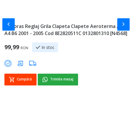
Slide-ul anterior
Slid
Motoras Reglaj Grila Clapeta Clapete Aeroterma Audi
S
A4 B6 2001 - 2005 Cod 8E2820511C 0132801310 [N4568]
A
Sp
99,99
7
In stoc
RON
Cumpără
Trimite mesaj