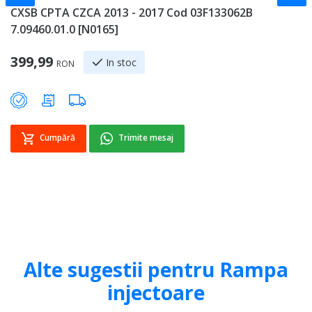
CXSB CPTA CZCA 2013 - 2017 Cod 03F133062B
0
7.09460.01.0 [N0165]
1
399,99
In stoc
RON
Cumpără
Trimite mesaj
Alte sugestii pentru Rampa
injectoare