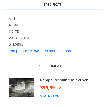
SPECIFICAȚII
Specificații
Audi
A3 8V
1.6 TDI
2013 - 2020
04L089B
Pompe si injectoare
,
Rampa injectoare
Specificații
PIESE COMPATIBILE
Rampa Presiune Injectoare cu Senzor Regulator Skoda Superb 3 2.0 TDI 2015 - 2020 Cod 04L089B 057130764AB [K3316]
399,99
RON
VEZI DETALII