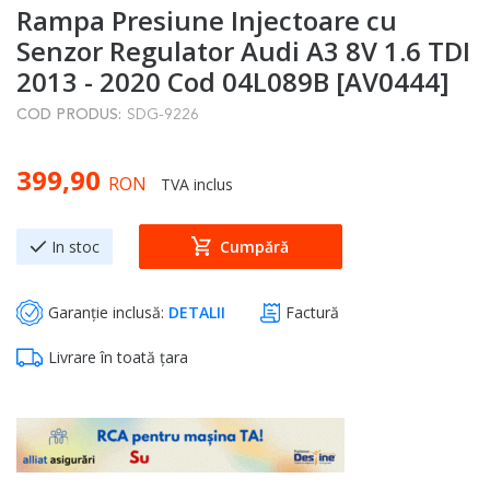
Rampa Presiune Injectoare cu
to
the
Senzor Regulator Audi A3 8V 1.6 TDI
beginning
2013 - 2020 Cod 04L089B [AV0444]
of
COD PRODUS:
SDG-9226
the
images
399,90
gallery
RON
TVA inclus
In stoc
Cumpără
Garanție inclusă:
DETALII
Factură
Livrare în toată țara