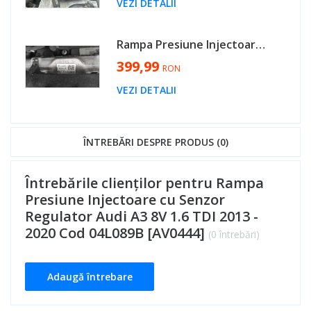
VEZI DETALII
Rampa Presiune Injectoare cu Senzor Regulator VW Golf 7 1.6 TDI 2013 - 2020 Cod 04L089B [AV0444]
399,99
RON
VEZI DETALII
ÎNTREBĂRI DESPRE PRODUS (0)
Întrebările clienților pentru Rampa
Presiune Injectoare cu Senzor
Regulator Audi A3 8V 1.6 TDI 2013 -
2020 Cod 04L089B [AV0444]
(0 întrebări)
Adaugă întrebare