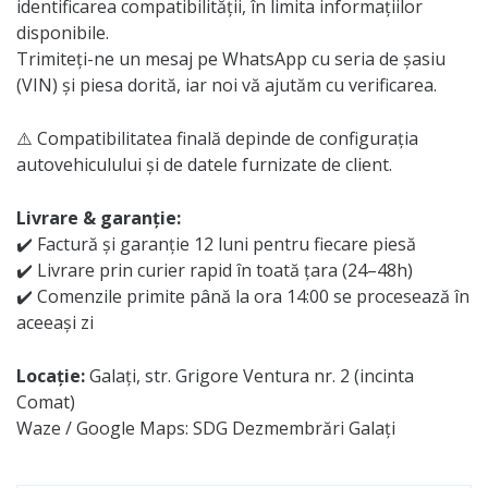
identificarea compatibilității, în limita informațiilor
disponibile.
Trimiteți-ne un mesaj pe WhatsApp cu seria de șasiu
(VIN) și piesa dorită, iar noi vă ajutăm cu verificarea.
⚠️ Compatibilitatea finală depinde de configurația
autovehiculului și de datele furnizate de client.
Livrare & garanție:
✔️ Factură și garanție 12 luni pentru fiecare piesă
✔️ Livrare prin curier rapid în toată țara (24–48h)
✔️ Comenzile primite până la ora 14:00 se procesează în
aceeași zi
Locație:
Galați, str. Grigore Ventura nr. 2 (incinta
Comat)
Waze / Google Maps: SDG Dezmembrări Galați