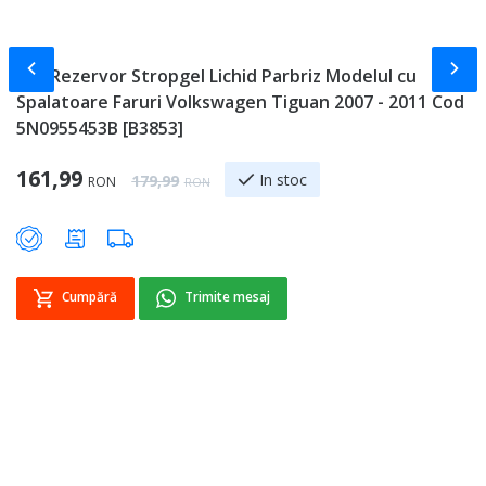
Slide-ul anterior
Slid
Vas Rezervor Stropgel Lichid Parbriz Modelul cu
A
Spalatoare Faruri Volkswagen Tiguan 2007 - 2011 Cod
F
5N0955453B [B3853]
Sp
4
Special Price
161,99
Regular Price
In stoc
179,99
RON
RON
Cumpără
Trimite mesaj