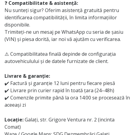
❓
Compatibilitate & asistență:
Nu sunteți sigur? Oferim asistență gratuită pentru
identificarea compatibilității, în limita informațiilor
disponibile.
Trimiteți-ne un mesaj pe WhatsApp cu seria de șasiu
(VIN) și piesa dorită, iar noi vă ajutăm cu verificarea.
⚠️ Compatibilitatea finală depinde de configurația
autovehiculului și de datele furnizate de client.
Livrare & garanție:
✔️ Factură și garanție 12 luni pentru fiecare piesă
✔️ Livrare prin curier rapid în toată țara (24–48h)
✔️ Comenzile primite până la ora 14:00 se procesează în
aceeași zi
Locație:
Galați, str. Grigore Ventura nr. 2 (incinta
Comat)
Waze / Google Maps: SDG Dezmembrări Galați