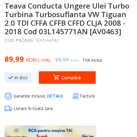
Teava Conducta Ungere Ulei Turbo
to
the
Turbina Turbosuflanta VW Tiguan
beginning
2.0 TDI CFFA CFFB CFFD CLJA 2008 -
of
2018 Cod 03L145771AN [AV0463]
the
COD PRODUS:
SDG-A6782
images
gallery
Special Price
89,99
Regular Price
99,99
RON
(-10%)
TVA inclus
RON
In stoc
Cumpără
Garanție inclusă:
DETALII
Factură
Livrare în toată țara