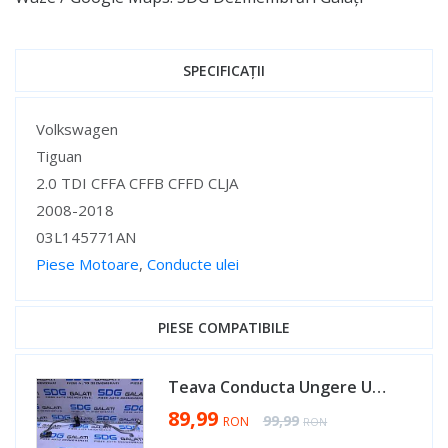
SPECIFICAȚII
Specificații
Volkswagen
Tiguan
2.0 TDI CFFA CFFB CFFD CLJA
2008-2018
03L145771AN
Piese Motoare
,
Conducte ulei
Specificații
PIESE COMPATIBILE
Teava Conducta Ungere Ulei Turbo Turbina Turbosuflanta VW Passat CC 2.0 TDI CFFA CFFB 2009 - 2012 Cod 03L145771AN [AV0463]
Special Price
89,99
Regular Price
99,99
RON
RON