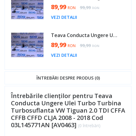
Special Price
89,99
Regular Price
99,99
RON
RON
VEZI DETALII
Teava Conducta Ungere Ulei Turbo Turbina Turbosuflanta Seat Ibiza 2.0 TDI CFHD 2009 - 2015 Cod 03L145771AN [AV0463]
Special Price
89,99
Regular Price
99,99
RON
RON
VEZI DETALII
ÎNTREBĂRI DESPRE PRODUS (0)
Întrebările clienților pentru Teava
Conducta Ungere Ulei Turbo Turbina
Turbosuflanta VW Tiguan 2.0 TDI CFFA
CFFB CFFD CLJA 2008 - 2018 Cod
03L145771AN [AV0463]
(0 întrebări)