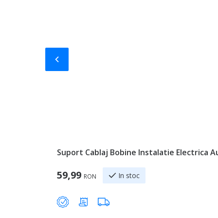
Slide-ul anterior
Suport Cablaj Bobine Instalatie Electrica 
59,99
In stoc
RON