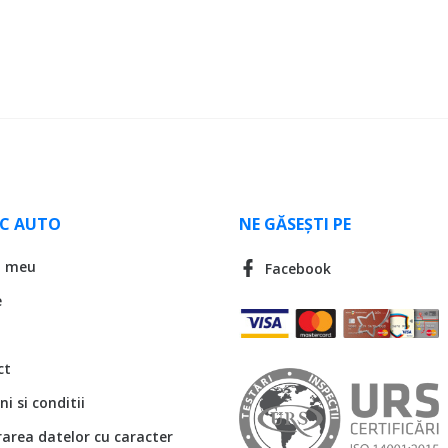
LC AUTO
NE GĂSEȘTI PE
l meu
Facebook
e
ct
i si conditii
rarea datelor cu caracter