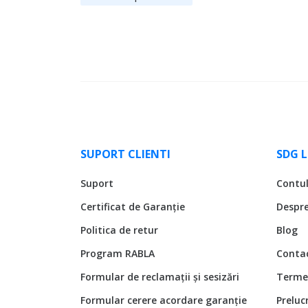
SUPORT CLIENTI
SDG 
Suport
Contu
Certificat de Garanție
Despr
Politica de retur
Blog
Program RABLA
Conta
Formular de reclamații și sesizări
Termen
Formular cerere acordare garanție
Preluc