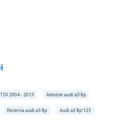
Cumpără
i
TDI 2004 - 2013
Admisie audi a3 8p
Rezerva audi a3 8p
Audi a3 8p'123