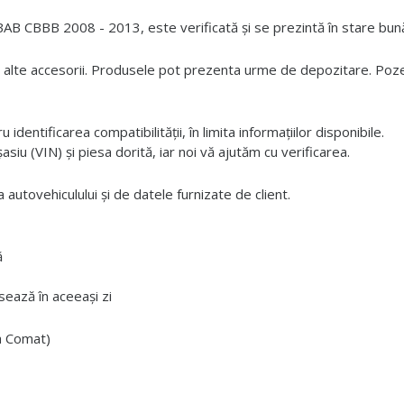
B CBBB 2008 - 2013, este verificată și se prezintă în stare bună
 alte accesorii. Produsele pot prezenta urme de depozitare. Pozele
dentificarea compatibilității, în limita informațiilor disponibile.
iu (VIN) și piesa dorită, iar noi vă ajutăm cu verificarea.
 autovehiculului și de datele furnizate de client.
ă
ează în aceeași zi
ta Comat)