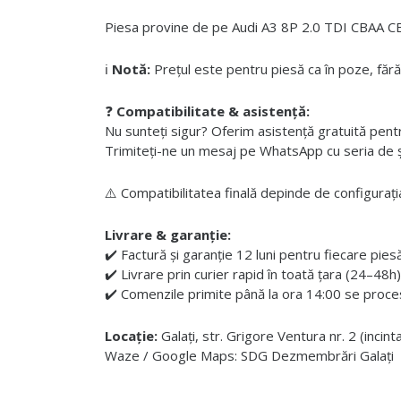
Piesa provine de pe Audi A3 8P 2.0 TDI CBAA CBA
ℹ️
Notă:
Prețul este pentru piesă ca în poze, fără
❓
Compatibilitate & asistență:
Nu sunteți sigur? Oferim asistență gratuită pentru i
Trimiteți-ne un mesaj pe WhatsApp cu seria de șas
⚠️ Compatibilitatea finală depinde de configurația
Livrare & garanție:
✔️ Factură și garanție 12 luni pentru fiecare pies
✔️ Livrare prin curier rapid în toată țara (24–48h)
✔️ Comenzile primite până la ora 14:00 se proces
Locație:
Galați, str. Grigore Ventura nr. 2 (incin
Waze / Google Maps: SDG Dezmembrări Galați