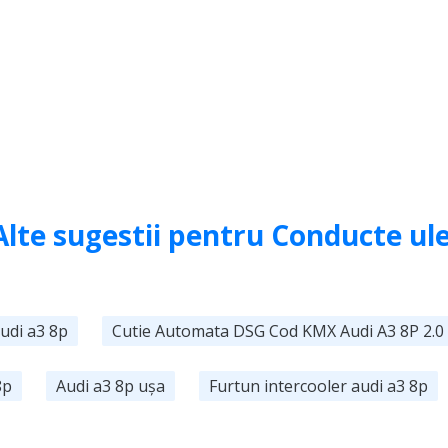
Alte sugestii pentru Conducte ule
audi a3 8p
Cutie Automata DSG Cod KMX Audi A3 8P 2.0 
8p
Audi a3 8p ușa
Furtun intercooler audi a3 8p