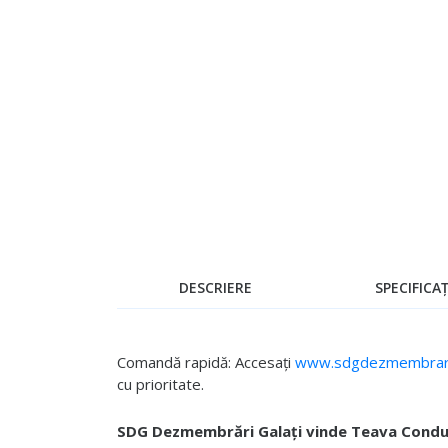
Skip
to
the
beginning
of
the
images
gallery
DESCRIERE
SPECIFICAȚ
Comandă rapidă: Accesați
www.sdgdezmembrari
cu prioritate.
SDG Dezmembrări Galați vinde Teava Condu