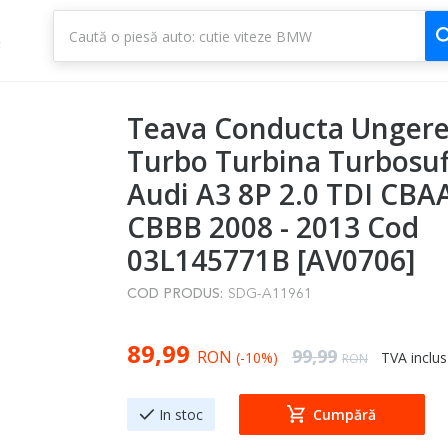
1
3
Teava Conducta Ungere
Turbo Turbina Turbosuf
Audi A3 8P 2.0 TDI CB
CBBB 2008 - 2013 Cod
03L145771B [AV0706]
COD PRODUS:
SDG-A11961
Special Price
89,99
Regular Price
99,99
RON
(-10%)
TVA inclus
RON
In stoc
Cumpără