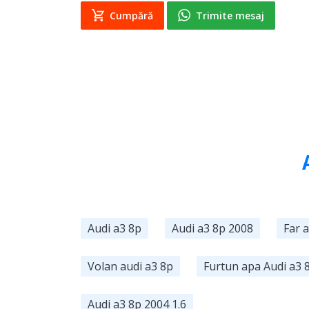
Cumpără
Trimite mesaj
Audi a3 8p
Audi a3 8p 2008
Far 
Volan audi a3 8p
Furtun apa Audi a3 
Audi a3 8p 2004 1.6