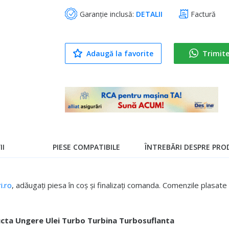
Garanție inclusă:
DETALII
Factură
Adaugă la favorite
Trimit
II
PIESE COMPATIBILE
ÎNTREBĂRI DESPRE PROD
.ro
, adăugați piesa în coș și finalizați comanda. Comenzile plasa
cta Ungere Ulei Turbo Turbina Turbosuflanta