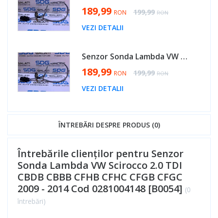
Special Price
189,99
Regular Price
199,99
RON
RON
VEZI DETALII
Senzor Sonda Lambda VW Touran 2.0 TDI 2003 - 2015 Cod 0281004148 [B0054]
Special Price
189,99
Regular Price
199,99
RON
RON
VEZI DETALII
ÎNTREBĂRI DESPRE PRODUS (0)
Întrebările clienților pentru Senzor
Sonda Lambda VW Scirocco 2.0 TDI
CBDB CBBB CFHB CFHC CFGB CFGC
2009 - 2014 Cod 0281004148 [B0054]
(0
întrebări)