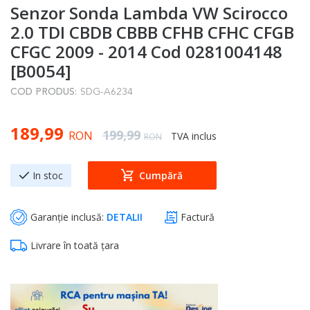
Senzor Sonda Lambda VW Scirocco
to
the
2.0 TDI CBDB CBBB CFHB CFHC CFGB
beginning
CFGC 2009 - 2014 Cod 0281004148
of
[B0054]
the
COD PRODUS:
SDG-A6234
images
gallery
Special Price
189,99
Regular Price
199,99
RON
TVA inclus
RON
In stoc
Cumpără
Garanție inclusă:
DETALII
Factură
Livrare în toată țara