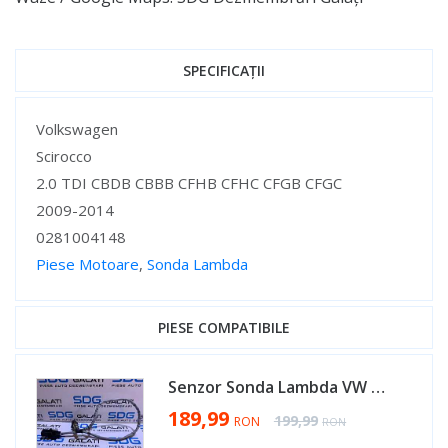
SPECIFICAȚII
Specificații
Volkswagen
Scirocco
2.0 TDI CBDB CBBB CFHB CFHC CFGB CFGC
2009-2014
0281004148
Piese Motoare
,
Sonda Lambda
Specificații
PIESE COMPATIBILE
Senzor Sonda Lambda VW Jetta 1.9 TDI 2005 - 2018 Cod 0281004148 [B0054]
Special Price
189,99
Regular Price
199,99
RON
RON