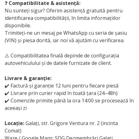
❓
Compatibilitate & asistență:
Nu sunteți sigur? Oferim asistență gratuită pentru
identificarea compatibilității, în limita informațiilor
disponibile.
Trimiteți-ne un mesaj pe WhatsApp cu seria de șasiu
(VIN) și piesa dorită, iar noi vă ajutăm cu verificarea.
⚠️ Compatibilitatea finală depinde de configurația
autovehiculului și de datele furnizate de client.
Livrare & garanție:
✔️ Factură și garanție 12 luni pentru fiecare piesă
✔️ Livrare prin curier rapid în toată țara (24–48h)
✔️ Comenzile primite până la ora 14:00 se procesează în
aceeași zi
Locație:
Galați, str. Grigore Ventura nr. 2 (incinta
Comat)
Waze / Google Maps: SDG Dezmembrări Galați