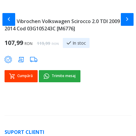
Slide-ul anterior
Slid
Fulie Vibrochen Volkswagen Scirocco 2.0 TDI 2009 -
P
2014 Cod 03G105243C [M6776]
1
Special Price
Sp
107,99
1
Regular Price
In stoc
119,99
RON
RON
Cumpără
Trimite mesaj
SUPORT CLIENTI