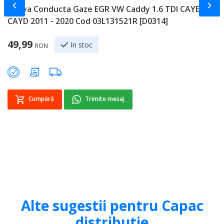
Slide-ul anterior
Slid
Teava Conducta Gaze EGR VW Caddy 1.6 TDI CAYE
F
CAYD 2011 - 2020 Cod 03L131521R [D0314]
B
49,99
7
In stoc
RON
Cumpără
Trimite mesaj
Alte sugestii pentru Capac
distributie