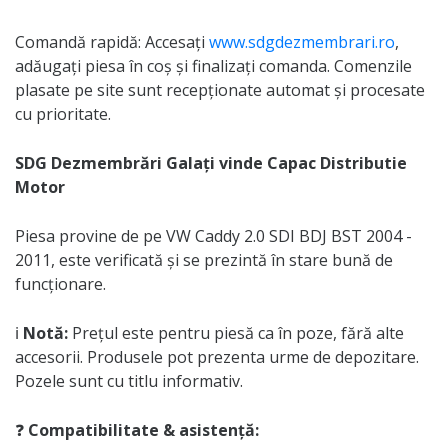
Comandă rapidă: Accesați
www.sdgdezmembrari.ro
,
adăugați piesa în coș și finalizați comanda. Comenzile
plasate pe site sunt recepționate automat și procesate
cu prioritate.
SDG Dezmembrări Galați vinde Capac Distributie
Motor
Piesa provine de pe VW Caddy 2.0 SDI BDJ BST 2004 -
2011, este verificată și se prezintă în stare bună de
funcționare.
ℹ️
Notă:
Prețul este pentru piesă ca în poze, fără alte
accesorii. Produsele pot prezenta urme de depozitare.
Pozele sunt cu titlu informativ.
❓
Compatibilitate & asistență: