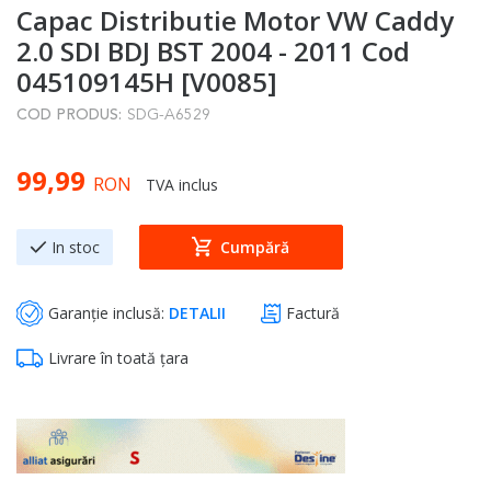
Capac Distributie Motor VW Caddy
to
the
2.0 SDI BDJ BST 2004 - 2011 Cod
beginning
045109145H [V0085]
of
COD PRODUS:
SDG-A6529
the
images
99,99
gallery
RON
TVA inclus
In stoc
Cumpără
Garanție inclusă:
DETALII
Factură
Livrare în toată țara