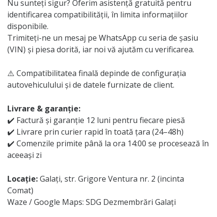
Nu sunteți sigur? Oferim asistență gratuită pentru
identificarea compatibilității, în limita informațiilor
disponibile.
Trimiteți-ne un mesaj pe WhatsApp cu seria de șasiu
(VIN) și piesa dorită, iar noi vă ajutăm cu verificarea.
⚠️ Compatibilitatea finală depinde de configurația
autovehiculului și de datele furnizate de client.
Livrare & garanție:
✔️ Factură și garanție 12 luni pentru fiecare piesă
✔️ Livrare prin curier rapid în toată țara (24–48h)
✔️ Comenzile primite până la ora 14:00 se procesează în
aceeași zi
Locație:
Galați, str. Grigore Ventura nr. 2 (incinta
Comat)
Waze / Google Maps: SDG Dezmembrări Galați