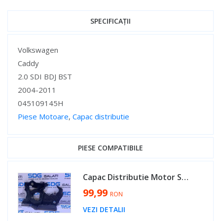
SPECIFICAȚII
Specificații
Volkswagen
Caddy
2.0 SDI BDJ BST
2004-2011
045109145H
Piese Motoare
,
Capac distributie
Specificații
PIESE COMPATIBILE
Capac Distributie Motor Seat Leon 1M 1.9 TDI AXR ATD ASZ ARL 2001 - 2006 Cod 045109145H [V0085]
99,99
RON
VEZI DETALII