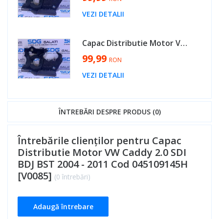
VEZI DETALII
Capac Distributie Motor VW Jetta 1.9 TDI BXE BKC BLS 2005 - 2011 Cod 045109145H [V0085]
99,99
RON
VEZI DETALII
ÎNTREBĂRI DESPRE PRODUS (0)
Întrebările clienților pentru Capac
Distributie Motor VW Caddy 2.0 SDI
BDJ BST 2004 - 2011 Cod 045109145H
[V0085]
(0 întrebări)
Adaugă întrebare