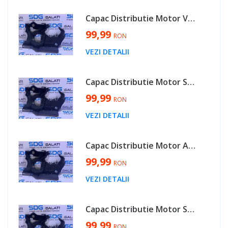
Capac Distributie Motor VW Golf 5 PLUS 2.0 TDI BMM 2004 - 2008 Cod 045109145H [V0085]
99,99
RON
VEZI DETALII
Capac Distributie Motor Skoda Octavia 2 1.9 TDI BJB BKC BXE BLS 2004 - 2013 Cod 045109145H [V0085]
99,99
RON
VEZI DETALII
Capac Distributie Motor Audi A4 B7 2.0 TDI BPW 2005 - 2008 Cod 045109145H [V0085]
99,99
RON
VEZI DETALII
Capac Distributie Motor Seat Leon 1P 2.0 TDI BMM 2006 - 2013 Cod 045109145H [V0085]
99,99
RON