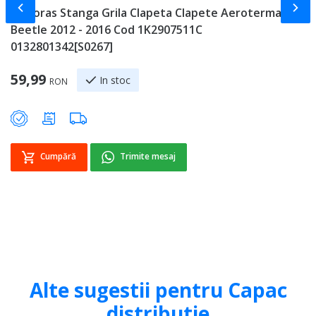
Slide-ul anterior
Slid
Motoras Stanga Grila Clapeta Clapete Aeroterma VW
G
Beetle 2012 - 2016 Cod 1K2907511C
V
0132801342[S0267]
C
59,99
6
In stoc
RON
Cumpără
Trimite mesaj
Alte sugestii pentru Capac
distributie