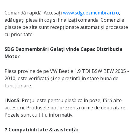
Comandă rapidă: Accesați
www.sdgdezmembrari.ro
,
adăugați piesa în coș și finalizați comanda. Comenzile
plasate pe site sunt recepționate automat și procesate
cu prioritate.
SDG Dezmembrări Galați vinde Capac Distributie
Motor
Piesa provine de pe VW Beetle 1.9 TDI BSW BEW 2005 -
2010, este verificată și se prezintă în stare bună de
funcționare.
ℹ️
Notă:
Prețul este pentru piesă ca în poze, fără alte
accesorii. Produsele pot prezenta urme de depozitare.
Pozele sunt cu titlu informativ.
❓
Compatibilitate & asistență: