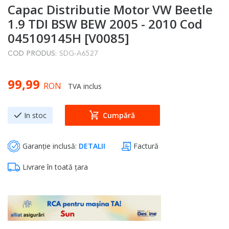
Capac Distributie Motor VW Beetle
to
the
1.9 TDI BSW BEW 2005 - 2010 Cod
beginning
045109145H [V0085]
of
COD PRODUS:
SDG-A6527
the
images
99,99
gallery
RON
TVA inclus
In stoc
Cumpără
Garanție inclusă:
DETALII
Factură
Livrare în toată țara