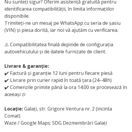
Nu sunteți sigur? Oferim asistență gratuită pentru
identificarea compatibilității, în limita informațiilor
disponibile.
Trimiteți-ne un mesaj pe WhatsApp cu seria de șasiu
(VIN) și piesa dorită, iar noi vă ajutăm cu verificarea.
⚠️ Compatibilitatea finală depinde de configurația
autovehiculului și de datele furnizate de client.
Livrare & garanție:
✔️ Factură și garanție 12 luni pentru fiecare piesă
✔️ Livrare prin curier rapid în toată țara (24–48h)
✔️ Comenzile primite până la ora 14:00 se procesează în
aceeași zi
Locație:
Galați, str. Grigore Ventura nr. 2 (incinta
Comat)
Waze / Google Maps: SDG Dezmembrări Galați