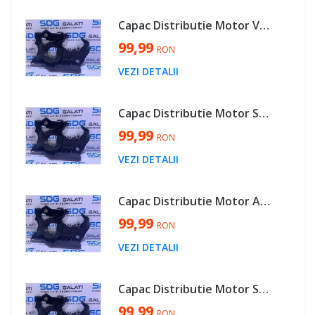
Capac Distributie Motor VW Golf 5 PLUS 2.0 TDI BMM 2004 - 2008 Cod 045109145H [V0085]
99,99
RON
VEZI DETALII
Capac Distributie Motor Skoda Octavia 2 1.9 TDI BJB BKC BXE BLS 2004 - 2013 Cod 045109145H [V0085]
99,99
RON
VEZI DETALII
Capac Distributie Motor Audi A4 B7 2.0 TDI BPW 2005 - 2008 Cod 045109145H [V0085]
99,99
RON
VEZI DETALII
Capac Distributie Motor Seat Leon 1P 2.0 TDI BMM 2006 - 2013 Cod 045109145H [V0085]
99,99
RON