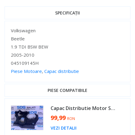
SPECIFICAȚII
Specificații
Volkswagen
Beetle
1.9 TDI BSW BEW
2005-2010
045109145H
Piese Motoare
,
Capac distributie
Specificații
PIESE COMPATIBILE
Capac Distributie Motor Seat Leon 1M 1.9 TDI AXR ATD ASZ ARL 2001 - 2006 Cod 045109145H [V0085]
99,99
RON
VEZI DETALII