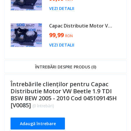
VEZI DETALII
Capac Distributie Motor VW Jetta 1.9 TDI BXE BKC BLS 2005 - 2011 Cod 045109145H [V0085]
99,99
RON
VEZI DETALII
ÎNTREBĂRI DESPRE PRODUS (0)
Întrebările clienților pentru Capac
Distributie Motor VW Beetle 1.9 TDI
BSW BEW 2005 - 2010 Cod 045109145H
[V0085]
(0 întrebări)
Adaugă întrebare