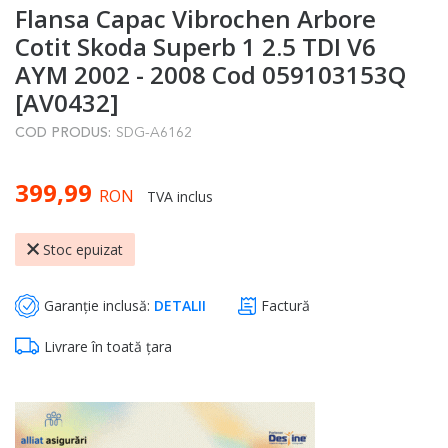
Flansa Capac Vibrochen Arbore
to
the
Cotit Skoda Superb 1 2.5 TDI V6
beginning
AYM 2002 - 2008 Cod 059103153Q
of
[AV0432]
the
COD PRODUS:
SDG-A6162
images
gallery
399,99
RON
TVA inclus
Stoc epuizat
Garanție inclusă:
DETALII
Factură
Livrare în toată țara