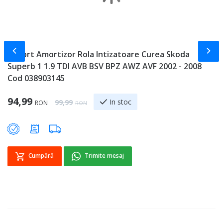
Slide-ul anterior
Slid
Suport Amortizor Rola Intizatoare Curea Skoda
M
Superb 1 1.9 TDI AVB BSV BPZ AWZ AVF 2002 - 2008
S
Cod 038903145
Sp
9
Special Price
94,99
Regular Price
In stoc
99,99
RON
RON
Cumpără
Trimite mesaj