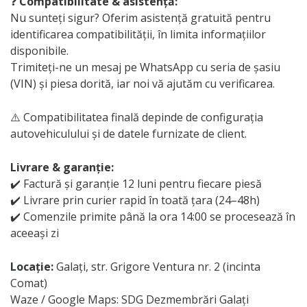
❓
Compatibilitate & asistență:
Nu sunteți sigur? Oferim asistență gratuită pentru
identificarea compatibilității, în limita informațiilor
disponibile.
Trimiteți-ne un mesaj pe WhatsApp cu seria de șasiu
(VIN) și piesa dorită, iar noi vă ajutăm cu verificarea.
⚠️ Compatibilitatea finală depinde de configurația
autovehiculului și de datele furnizate de client.
Livrare & garanție:
✔️ Factură și garanție 12 luni pentru fiecare piesă
✔️ Livrare prin curier rapid în toată țara (24–48h)
✔️ Comenzile primite până la ora 14:00 se procesează în
aceeași zi
Locație:
Galați, str. Grigore Ventura nr. 2 (incinta
Comat)
Waze / Google Maps: SDG Dezmembrări Galați