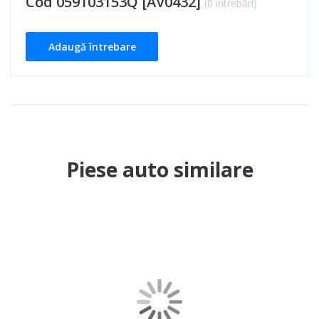
Cod 059103153Q [AV0432]
(0 întrebări)
Adaugă întrebare
Piese auto similare