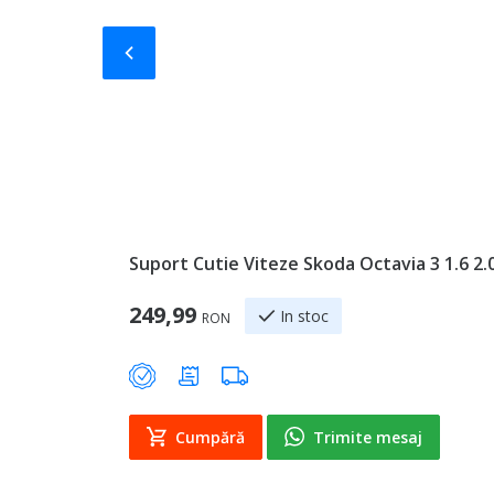
Slide-ul anterior
Suport Cutie Viteze Skoda Octavia 3 1.6 2
249,99
In stoc
RON
Cumpără
Trimite mesaj