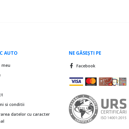
LC AUTO
NE GĂSEȘTI PE
l meu
Facebook
e
ct
i si conditii
rarea datelor cu caracter
al