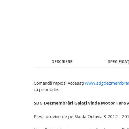
Skip
to
the
beginning
of
the
images
gallery
DESCRIERE
SPECIFICAȚ
Comandă rapidă: Accesați
www.sdgdezmembrari
cu prioritate.
SDG Dezmembrări Galați vinde Motor Fara 
Piesa provine de pe Skoda Octavia 3 2012 - 2017,