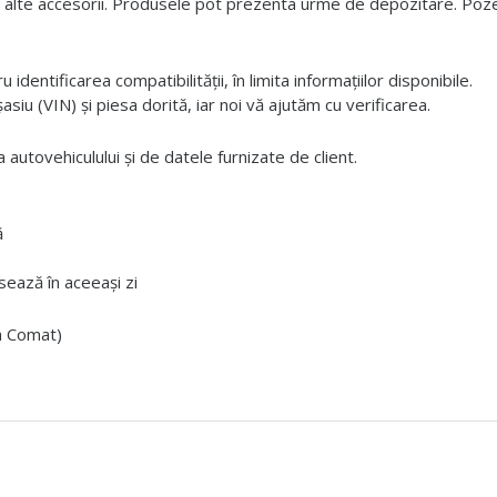
 alte accesorii. Produsele pot prezenta urme de depozitare. Pozele
dentificarea compatibilității, în limita informațiilor disponibile.
iu (VIN) și piesa dorită, iar noi vă ajutăm cu verificarea.
 autovehiculului și de datele furnizate de client.
ă
ează în aceeași zi
ta Comat)