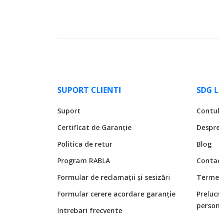
SUPORT CLIENTI
SDG 
Suport
Contu
Certificat de Garanție
Despr
Politica de retur
Blog
Program RABLA
Conta
Formular de reclamații și sesizări
Termen
Formular cerere acordare garanție
Preluc
person
Intrebari frecvente