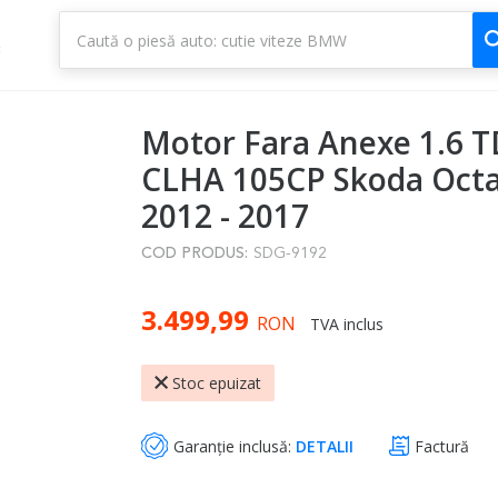
1
3
Motor Fara Anexe 1.6 T
CLHA 105CP Skoda Octa
2012 - 2017
COD PRODUS:
SDG-9192
3.499,99
RON
TVA inclus
Stoc epuizat
Garanție inclusă:
DETALII
Factură