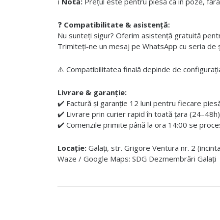
ℹ️
Notă:
Prețul este pentru piesă ca în poze, fără
❓
Compatibilitate & asistență:
Nu sunteți sigur? Oferim asistență gratuită pentru i
Trimiteți-ne un mesaj pe WhatsApp cu seria de șas
⚠️ Compatibilitatea finală depinde de configurația
Livrare & garanție:
✔️ Factură și garanție 12 luni pentru fiecare pies
✔️ Livrare prin curier rapid în toată țara (24–48h)
✔️ Comenzile primite până la ora 14:00 se proces
Locație:
Galați, str. Grigore Ventura nr. 2 (incin
Waze / Google Maps: SDG Dezmembrări Galați