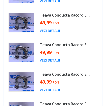
VEZI DETALII
Teava Conducta Racord EGR Racitor Gaze VW Scirocco 2.0 TDI CFGB CFHB CFHC CFGC 2009 - 2014 Cod 03P131521B [D0360]
49,99
RON
VEZI DETALII
Teava Conducta Racord EGR Racitor Gaze Skoda Yeti 1.6 TDI CAYC 2010 - 2013 Cod 03P131521B [D0360]
49,99
RON
VEZI DETALII
Teava Conducta Racord EGR Racitor Gaze VW Beetle 2.0 TDI CFFB 2012 - 2016 Cod 03P131521B [D0360]
49,99
RON
VEZI DETALII
Teava Conducta Racord EGR Racitor Gaze VW Touran 1.6 TDI CAYB CAYC 2010 - 2015 Cod 03P131521B [D0360]