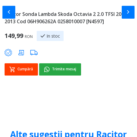
Slide-ul anterior
Slid
Senzor Sonda Lambda Skoda Octavia 2 2.0 TFSI 2004 -
R
2013 Cod 06H906262A 0258010007 [N4597]
2
Sp
149,99
1
In stoc
RON
Cumpără
Trimite mesaj
Alte sugestii pentru Racitor