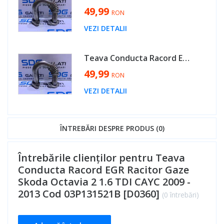
49,99
RON
VEZI DETALII
Teava Conducta Racord EGR Racitor Gaze Seat Alhambra 2.0 TDI CFFA CFFB CFGB CFFE CFGC 2011 - 2015 Cod 03P131521B [D0360]
49,99
RON
VEZI DETALII
ÎNTREBĂRI DESPRE PRODUS (0)
Întrebările clienților pentru Teava
Conducta Racord EGR Racitor Gaze
Skoda Octavia 2 1.6 TDI CAYC 2009 -
2013 Cod 03P131521B [D0360]
(0 întrebări)