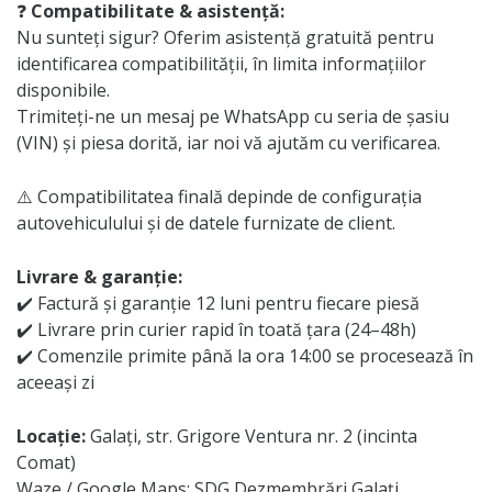
❓
Compatibilitate & asistență:
Nu sunteți sigur? Oferim asistență gratuită pentru
identificarea compatibilității, în limita informațiilor
disponibile.
Trimiteți-ne un mesaj pe WhatsApp cu seria de șasiu
(VIN) și piesa dorită, iar noi vă ajutăm cu verificarea.
⚠️ Compatibilitatea finală depinde de configurația
autovehiculului și de datele furnizate de client.
Livrare & garanție:
✔️ Factură și garanție 12 luni pentru fiecare piesă
✔️ Livrare prin curier rapid în toată țara (24–48h)
✔️ Comenzile primite până la ora 14:00 se procesează în
aceeași zi
Locație:
Galați, str. Grigore Ventura nr. 2 (incinta
Comat)
Waze / Google Maps: SDG Dezmembrări Galați