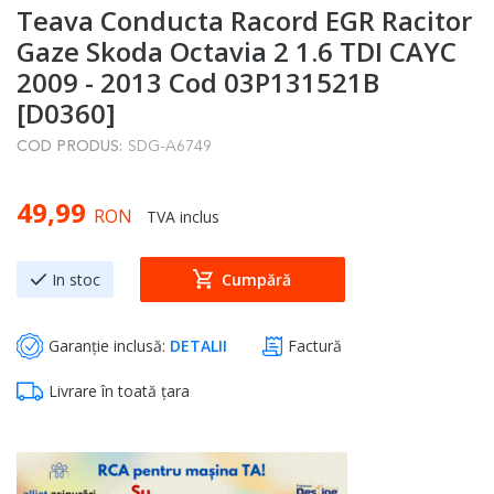
Teava Conducta Racord EGR Racitor
to
the
Gaze Skoda Octavia 2 1.6 TDI CAYC
beginning
2009 - 2013 Cod 03P131521B
of
[D0360]
the
COD PRODUS:
SDG-A6749
images
gallery
49,99
RON
TVA inclus
In stoc
Cumpără
Garanție inclusă:
DETALII
Factură
Livrare în toată țara