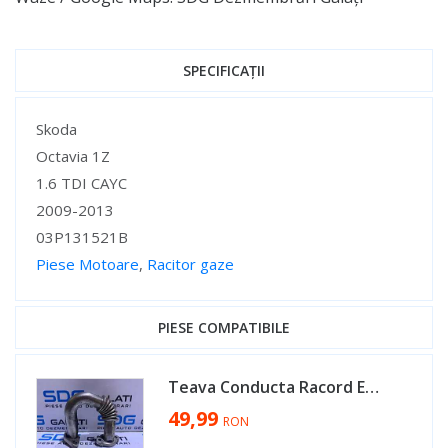
SPECIFICAȚII
Specificații
Skoda
Octavia 1Z
1.6 TDI CAYC
2009-2013
03P131521B
Piese Motoare
,
Racitor gaze
Specificații
PIESE COMPATIBILE
Teava Conducta Racord EGR Racitor Gaze Skoda Superb 2 1.6 TDI CAYC 2008 - 2015 Cod 03P131521B [D0360]
49,99
RON