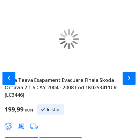
Slide-ul anterior
Slid
Toba Teava Esapament Evacuare Finala Skoda
S
Octavia 2 1.6 CAY 2004 - 2008 Cod 1K0253411CR
C
[LC3446]
5
199,99
In stoc
RON