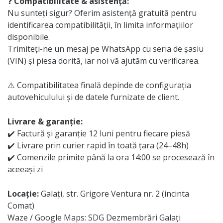
❓
Compatibilitate & asistență:
Nu sunteți sigur? Oferim asistență gratuită pentru
identificarea compatibilității, în limita informațiilor
disponibile.
Trimiteți-ne un mesaj pe WhatsApp cu seria de șasiu
(VIN) și piesa dorită, iar noi vă ajutăm cu verificarea.
⚠️ Compatibilitatea finală depinde de configurația
autovehiculului și de datele furnizate de client.
Livrare & garanție:
✔️ Factură și garanție 12 luni pentru fiecare piesă
✔️ Livrare prin curier rapid în toată țara (24–48h)
✔️ Comenzile primite până la ora 14:00 se procesează în
aceeași zi
Locație:
Galați, str. Grigore Ventura nr. 2 (incinta
Comat)
Waze / Google Maps: SDG Dezmembrări Galați