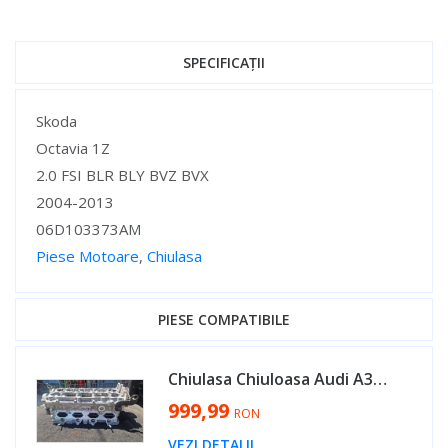
SPECIFICAȚII
Specificații
Skoda
Octavia 1Z
2.0 FSI BLR BLY BVZ BVX
2004-2013
06D103373AM
Piese Motoare
,
Chiulasa
Specificații
PIESE COMPATIBILE
Chiulasa Chiuloasa Audi A3 8P 2.0 FSI BVY 2004 - 2013 Cod 06D103351C 06D103373AM [H0038]
999,99
RON
VEZI DETALII