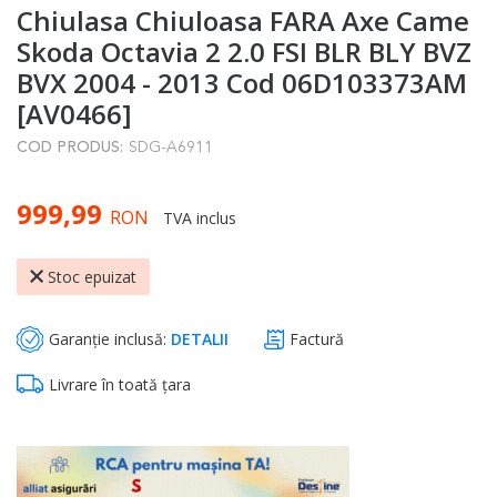
Chiulasa Chiuloasa FARA Axe Came
to
the
Skoda Octavia 2 2.0 FSI BLR BLY BVZ
beginning
BVX 2004 - 2013 Cod 06D103373AM
of
[AV0466]
the
COD PRODUS:
SDG-A6911
images
gallery
999,99
RON
TVA inclus
Stoc epuizat
Garanție inclusă:
DETALII
Factură
Livrare în toată țara