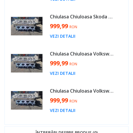
Chiulasa Chiuloasa Skoda Octavia 2 2.0 FSI BVY 2004 - 2012 Cod 06D103351C 06D103373AM [H0038]
999,99
RON
VEZI DETALII
Chiulasa Chiuloasa Volkswagen Passat B6 2.0 FSI BVY 2005 - 2010 Cod 06D103351C 06D103373AM [H0038]
999,99
RON
VEZI DETALII
Chiulasa Chiuloasa Volkswagen Golf 5 2.0 FSI BVY 2004 - 2008 Cod 06D103351C 06D103373AM [H0038]
999,99
RON
VEZI DETALII
ÎNTREBĂRI DESPRE PRODUS (0)