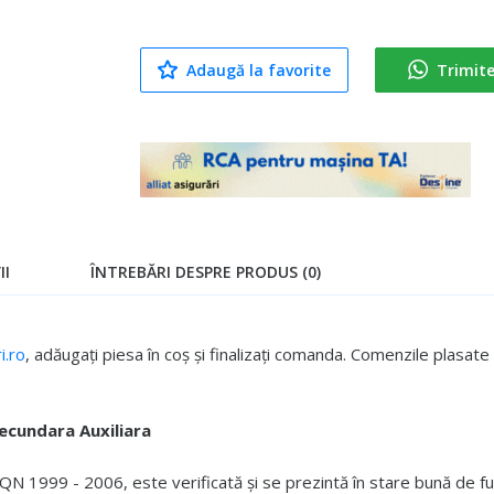
Adaugă la favorite
Trimit
II
ÎNTREBĂRI DESPRE PRODUS (0)
.ro
, adăugați piesa în coș și finalizați comanda. Comenzile plasa
cundara Auxiliara
 1999 - 2006, este verificată și se prezintă în stare bună de fu