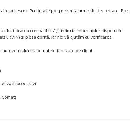
 alte accesorii. Produsele pot prezenta urme de depozitare. Pozele
dentificarea compatibilității, în limita informațiilor disponibile.
iu (VIN) și piesa dorită, iar noi vă ajutăm cu verificarea.
 autovehiculului și de datele furnizate de client.
ă
ează în aceeași zi
ta Comat)