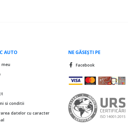
LC AUTO
NE GĂSEȘTI PE
l meu
Facebook
e
ct
i si conditii
rarea datelor cu caracter
al