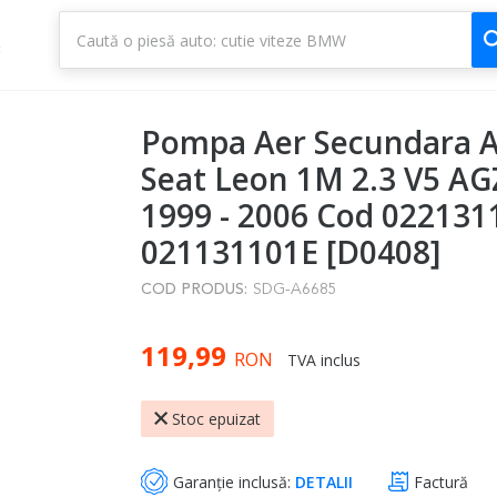
1
3
Pompa Aer Secundara A
Seat Leon 1M 2.3 V5 A
1999 - 2006 Cod 02213
021131101E [D0408]
COD PRODUS:
SDG-A6685
119,99
RON
TVA inclus
Stoc epuizat
Garanție inclusă:
DETALII
Factură