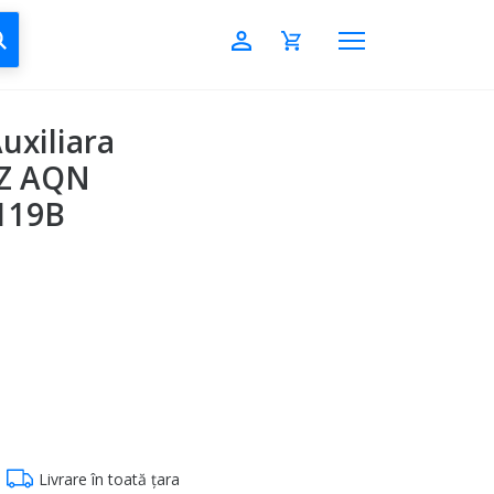
CAUTĂ
uxiliara
GZ AQN
1119B
Livrare în toată țara