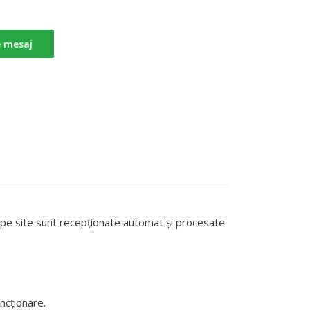
e mesaj
te pe site sunt recepționate automat și procesate
ncționare.