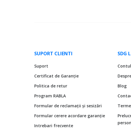
SUPORT CLIENTI
SDG 
Suport
Contu
Certificat de Garanție
Despr
Politica de retur
Blog
Program RABLA
Conta
Formular de reclamații și sesizări
Termen
Formular cerere acordare garanție
Preluc
person
Intrebari frecvente