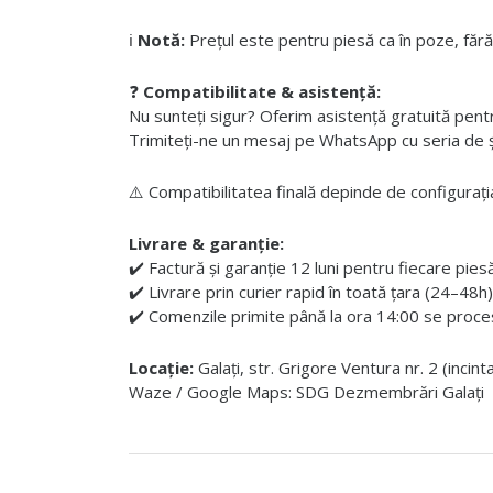
ℹ️
Notă:
Prețul este pentru piesă ca în poze, fără
❓
Compatibilitate & asistență:
Nu sunteți sigur? Oferim asistență gratuită pentru i
Trimiteți-ne un mesaj pe WhatsApp cu seria de șas
⚠️ Compatibilitatea finală depinde de configurația
Livrare & garanție:
✔️ Factură și garanție 12 luni pentru fiecare pies
✔️ Livrare prin curier rapid în toată țara (24–48h)
✔️ Comenzile primite până la ora 14:00 se proces
Locație:
Galați, str. Grigore Ventura nr. 2 (incin
Waze / Google Maps: SDG Dezmembrări Galați