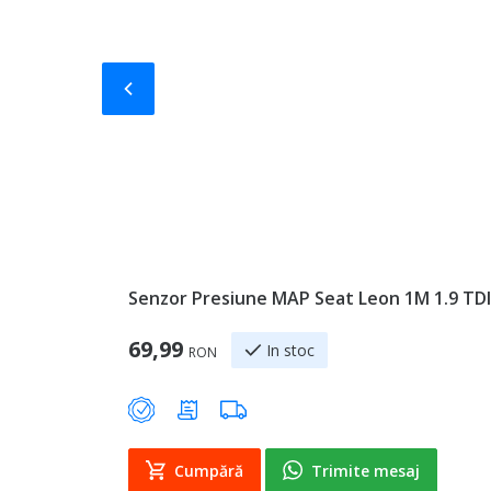
Slide-ul anterior
Senzor Presiune MAP Seat Leon 1M 1.9 TDI
69,99
In stoc
RON
Cumpără
Trimite mesaj