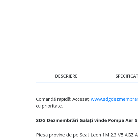
Skip
to
the
beginning
of
the
images
gallery
DESCRIERE
SPECIFICAȚ
Comandă rapidă: Accesați
www.sdgdezmembrari
cu prioritate.
SDG Dezmembrări Galați vinde Pompa Aer Se
Piesa provine de pe Seat Leon 1M 2.3 V5 AGZ AQN