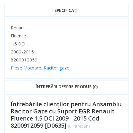
SPECIFICAȚII
Specificații
Renault
Fluence
1.5 DCI
2009-2015
8200912059
Piese Motoare
,
Racitor gaze
Specificații
ÎNTREBĂRI DESPRE PRODUS (0)
Întrebările clienților pentru Ansamblu
Racitor Gaze cu Suport EGR Renault
Fluence 1.5 DCI 2009 - 2015 Cod
8200912059 [D0635]
(0 întrebări)