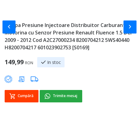
Rampa Presiune Injectoare Distribuitor Carburant
E
Slide-ul anterior
Slid
Motorina cu Senzor Presiune Renault Fluence 1.5 DCI
F
2009 - 2012 Cod A2C27000234 8200704212 5WS40440
8
H8200704217 601023902753 [S0169]
2
149,99
In stoc
RON
Cumpără
Trimite mesaj