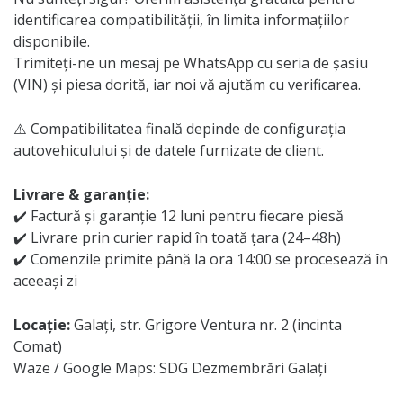
identificarea compatibilității, în limita informațiilor
disponibile.
Trimiteți-ne un mesaj pe WhatsApp cu seria de șasiu
(VIN) și piesa dorită, iar noi vă ajutăm cu verificarea.
⚠️ Compatibilitatea finală depinde de configurația
autovehiculului și de datele furnizate de client.
Livrare & garanție:
✔️ Factură și garanție 12 luni pentru fiecare piesă
✔️ Livrare prin curier rapid în toată țara (24–48h)
✔️ Comenzile primite până la ora 14:00 se procesează în
aceeași zi
Locație:
Galați, str. Grigore Ventura nr. 2 (incinta
Comat)
Waze / Google Maps: SDG Dezmembrări Galați