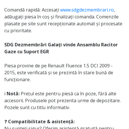
Comandă rapidă: Accesați
www.sdgdezmembrari.ro
,
adăugați piesa în coș și finalizați comanda. Comenzile
plasate pe site sunt recepționate automat și procesate
cu prioritate.
SDG Dezmembrări Galați vinde Ansamblu Racitor
Gaze cu Suport EGR
Piesa provine de pe Renault Fluence 1.5 DCI 2009 -
2015, este verificată și se prezintă în stare bună de
funcționare.
ℹ️
Notă:
Prețul este pentru piesă ca în poze, fără alte
accesorii. Produsele pot prezenta urme de depozitare.
Pozele sunt cu titlu informativ.
❓
Compatibilitate & asistență:
Nu sunteți sigur? Oferim asistență gratuită pentru