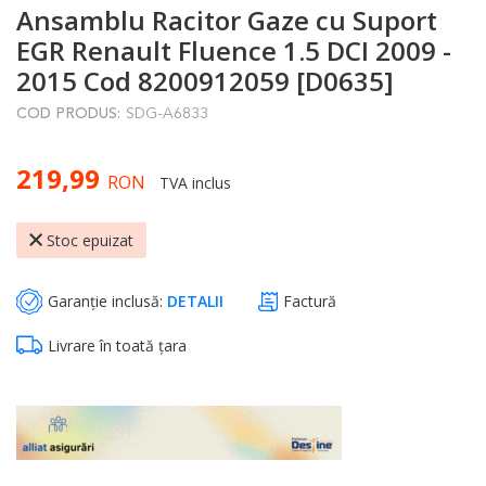
Ansamblu Racitor Gaze cu Suport
to
the
EGR Renault Fluence 1.5 DCI 2009 -
beginning
2015 Cod 8200912059 [D0635]
of
COD PRODUS:
SDG-A6833
the
images
219,99
gallery
RON
TVA inclus
Stoc epuizat
Garanție inclusă:
DETALII
Factură
Livrare în toată țara